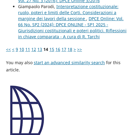
Vol. 27 No. 3 (2016): DPCE Online 3/2016
Giampaolo Parodi,
Interpretazione costituzionale:
ruolo, poteri e limiti delle Corti. Considerazioni a
margine dei lavori della sessione
,
DPCE Online: Vol.
66 No. SP2 (2024): DPCE ONLINE - SP1 2025 -
Giurisdizioni costituzionali e poteri politici. Riflessioni
in chiave comparata - A cura di R. Tarchi
<<
<
9
10
11
12
13
14
15
16
17
18
>
>>
You may also
start an advanced similarity search
for this
article.