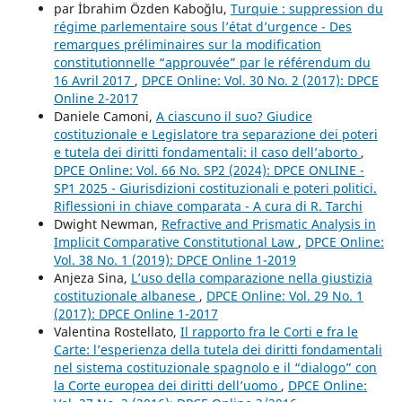
par İbrahim Özden Kaboğlu,
Turquie : suppression du
régime parlementaire sous l’état d’urgence - Des
remarques préliminaires sur la modification
constitutionnelle “approuvée” par le référendum du
16 Avril 2017
,
DPCE Online: Vol. 30 No. 2 (2017): DPCE
Online 2-2017
Daniele Camoni,
A ciascuno il suo? Giudice
costituzionale e Legislatore tra separazione dei poteri
e tutela dei diritti fondamentali: il caso dell’aborto
,
DPCE Online: Vol. 66 No. SP2 (2024): DPCE ONLINE -
SP1 2025 - Giurisdizioni costituzionali e poteri politici.
Riflessioni in chiave comparata - A cura di R. Tarchi
Dwight Newman,
Refractive and Prismatic Analysis in
Implicit Comparative Constitutional Law
,
DPCE Online:
Vol. 38 No. 1 (2019): DPCE Online 1-2019
Anjeza Sina,
L’uso della comparazione nella giustizia
costituzionale albanese
,
DPCE Online: Vol. 29 No. 1
(2017): DPCE Online 1-2017
Valentina Rostellato,
Il rapporto fra le Corti e fra le
Carte: l’esperienza della tutela dei diritti fondamentali
nel sistema costituzionale spagnolo e il “dialogo” con
la Corte europea dei diritti dell’uomo
,
DPCE Online: