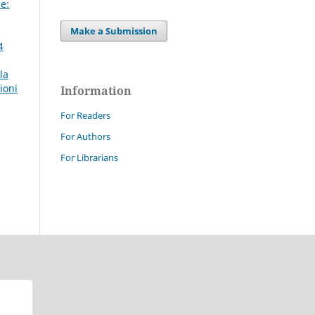
e:
Make a Submission
4
la
ioni
Information
For Readers
For Authors
For Librarians