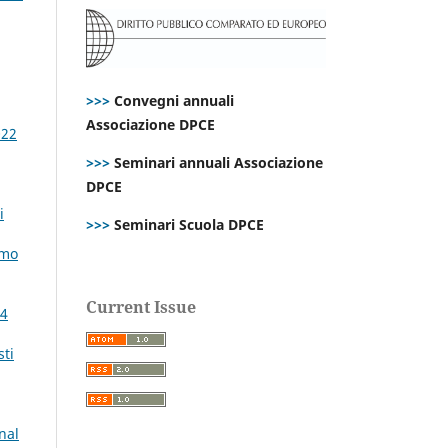
>>>
Convegni annuali
Associazione DPCE
022
>>>
Seminari annuali Associazione
DPCE
i
>>>
Seminari Scuola DPCE
imo
Current Issue
24
sti
nal