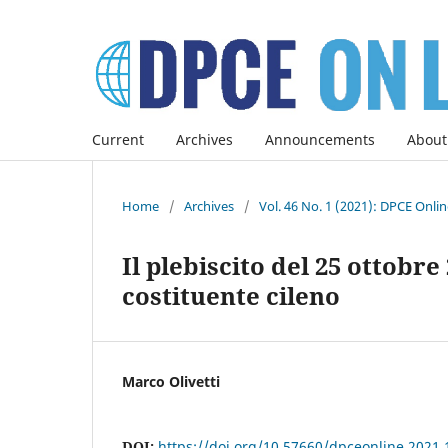
Current
Archives
Announcements
About
Home
/
Archives
/
Vol. 46 No. 1 (2021): DPCE Onli
Il plebiscito del 25 ottobr
costituente cileno
Marco Olivetti
DOI:
https://doi.org/10.57660/dpceonline.2021.