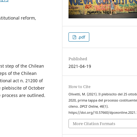
titutional reform,
.pdf
Published
rst step of the Chilean
2021-04-19
eps of the Chilean
tional act n. 21200 of
How to Cite
plebiscite of October
Olivetti, M. (2021). Il plebiscito del 25 otto
e process are outlined.
2020, prima tappa del processo costituent
cileno.
DPCE Online
,
46
(1).
https://doi.org/10.57660/dpceonline.2021
More Citation Formats