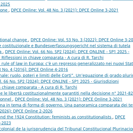
4-2025
zione
,
DPCE Online: Vol. 48 No. 3 (2021): DPCE Online 3-2021
utional change
,
DPCE Online: Vol. 53 No. 3 (2022): DPCE Online 3-2
te costituzionale e Bundesverfassungsgericht nel sistema di tutela
pa
,
DPCE Online: Vol. 66 No. SP2 (2024): DPCE ONLINE - SP1 2025 -
i. Riflessioni in chiave comparata - A cura di R. Tarchi
a rule of law in Europa: c’è un regresso generalizzato nei nuovi Stat
8 No. 4 (2016): DPCE Online 4-2016
nale: ruolo, poteri e limiti delle Corti”. Un’equazione di grado plur
l. 66 No. SP2 (2024): DPCE ONLINE - SP1 2025 - Giurisdizioni
 in chiave comparata - A cura di R. Tarchi
ti e le libertà costituzionalmente garantiti nella decisione n° 2021-8
tionnel
,
DPCE Online: Vol. 48 No. 3 (2021): DPCE Online 3-2021
ana in tema di forma di governo. Una panoramica comparata dei te
(2026): DPCE Online 2-2026
nd the 1924 Constitution: feminists as constitutionalists
,
DPCE
4-2023
colonial de la jurisprudencia del Tribunal Constitucional Plurinacio