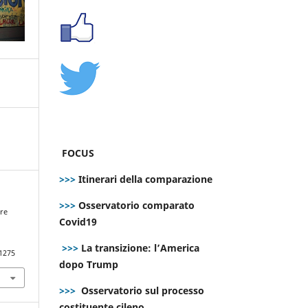
FOCUS
>>>
Itinerari della comparazione
>>>
Osservatorio comparato
bre
Covid19
e
>>>
La transizione: l’America
.1275
dopo Trump
>>>
Osservatorio sul processo
costituente cileno