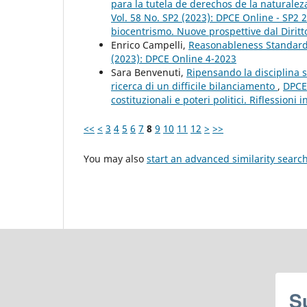
para la tutela de derechos de la naturalez
Vol. 58 No. SP2 (2023): DPCE Online - SP2 
biocentrismo. Nuove prospettive dal Diritt
Enrico Campelli,
Reasonableness Standard B
(2023): DPCE Online 4-2023
Sara Benvenuti,
Ripensando la disciplina su
ricerca di un difficile bilanciamento
,
DPCE 
costituzionali e poteri politici. Riflessioni
<<
<
3
4
5
6
7
8
9
10
11
12
>
>>
You may also
start an advanced similarity searc