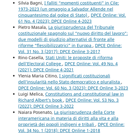
Silvia Bagni,
I falliti “momenti costituenti” in Cile:
1973-2023 (un omaggio a Salvador Allende nel
cinquantesimo dal golpe di Stato)
,
DPCE Online: Vol.
61 No. 4 (2023): DPCE Online 4-2023
Pietro Masala,
La giurisprudenza del Tribunale
costituzionale spagnolo sul “nuovo diritto del lavoro”:
due modelli di giudizio alternativi di fronte alle
riforme “flessibilizzatrici” in Europa
,
DPCE Online:
Vol. 31 No. 3 (2017): DPCE Online 3-2017
Rino Casella,
Stati Uniti: le proposte di riforma
dell’Electoral College
,
DPCE Online: Vol. 49 No. 4
(2021): DPCE Online 4-2021
Ylenia Maria Citino,
I significati costituzionali
dell’insularità nello Stato democratico e pluralista
,
DPCE Online: Vol. 60 No. 3 (2023): DPCE Online 3-2023
Luigi Melica,
Constitutions and constitutional law in
Richard Albert’s book
,
DPCE Online: Vol. 53 No. 3
(2022): DPCE Online 3-2022
Naiara Posenato,
La giurisprudenza della Corte
interamericana in materia di diritti alla vita e alla
proprietà dei popoli indigeni e tribali
,
DPCE Online:
Vol. 34 No. 1 (2018): DPCE Online 1-2018