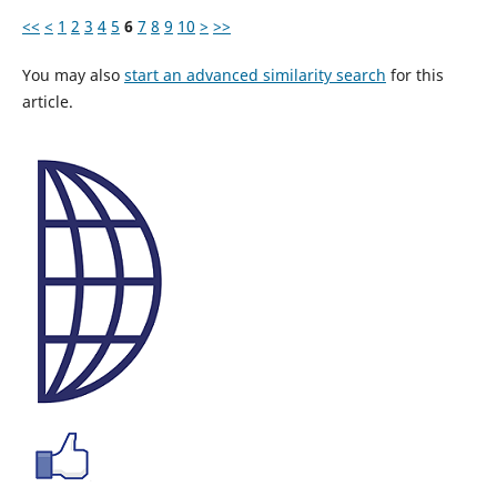
<<
<
1
2
3
4
5
6
7
8
9
10
>
>>
You may also
start an advanced similarity search
for this
article.