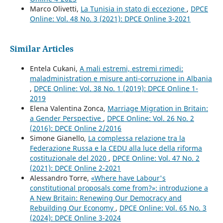
Marco Olivetti,
La Tunisia in stato di eccezione
,
DPCE
Online: Vol. 48 No. 3 (2021): DPCE Online 3-2021
Similar Articles
Entela Cukani,
A mali estremi, estremi rimedi:
maladministration e misure anti-corruzione in Albania
,
DPCE Online: Vol. 38 No. 1 (2019): DPCE Online 1-
2019
Elena Valentina Zonca,
Marriage Migration in Britain:
a Gender Perspective
,
DPCE Online: Vol. 26 No. 2
(2016): DPCE Online 2/2016
Simone Gianello,
La complessa relazione tra la
Federazione Russa e la CEDU alla luce della riforma
costituzionale del 2020
,
DPCE Online: Vol. 47 No. 2
(2021): DPCE Online 2-2021
Alessandro Torre,
«Where have Labour's
constitutional proposals come from?»: introduzione a
A New Britain: Renewing Our Democracy and
Rebuilding Our Economy
,
DPCE Online: Vol. 65 No. 3
(2024): DPCE Online 3-2024