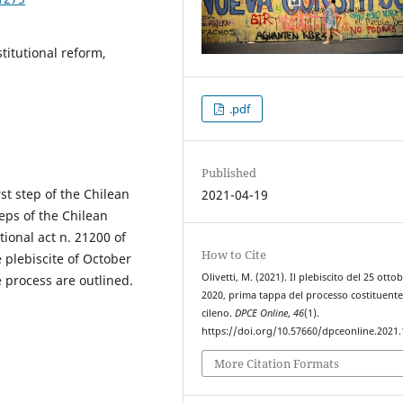
titutional reform,
.pdf
Published
rst step of the Chilean
2021-04-19
eps of the Chilean
tional act n. 21200 of
How to Cite
plebiscite of October
Olivetti, M. (2021). Il plebiscito del 25 otto
e process are outlined.
2020, prima tappa del processo costituent
cileno.
DPCE Online
,
46
(1).
https://doi.org/10.57660/dpceonline.2021
More Citation Formats