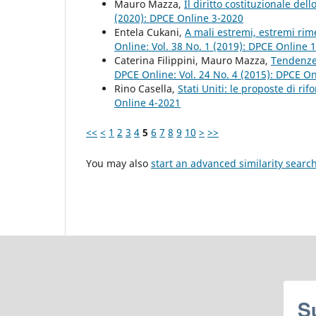
Mauro Mazza,
Il diritto costituzionale del
(2020): DPCE Online 3-2020
Entela Cukani,
A mali estremi, estremi rim
Online: Vol. 38 No. 1 (2019): DPCE Online 
Caterina Filippini, Mauro Mazza,
Tendenze 
DPCE Online: Vol. 24 No. 4 (2015): DPCE O
Rino Casella,
Stati Uniti: le proposte di ri
Online 4-2021
<<
<
1
2
3
4
5
6
7
8
9
10
>
>>
You may also
start an advanced similarity searc