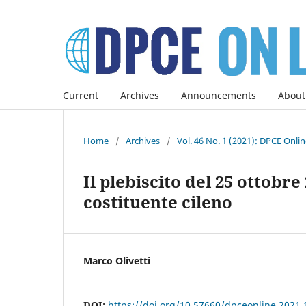
Current
Archives
Announcements
About
Home
/
Archives
/
Vol. 46 No. 1 (2021): DPCE Onli
Il plebiscito del 25 ottobr
costituente cileno
Marco Olivetti
DOI:
https://doi.org/10.57660/dpceonline.2021.