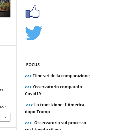
FOCUS
>>>
Itinerari della comparazione
>>>
Osservatorio comparato
bre
Covid19
e
>>>
La transizione: l’America
.1275
dopo Trump
>>>
Osservatorio sul processo
costituente cileno