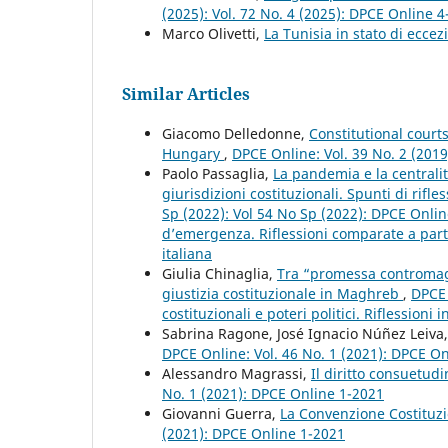
(2025): Vol. 72 No. 4 (2025): DPCE Online 
Marco Olivetti,
La Tunisia in stato di ecce
Similar Articles
Giacomo Delledonne,
Constitutional court
Hungary
,
DPCE Online: Vol. 39 No. 2 (201
Paolo Passaglia,
La pandemia e la centralità
giurisdizioni costituzionali. Spunti di rif
Sp (2022): Vol 54 No Sp (2022): DPCE Onlin
d’emergenza. Riflessioni comparate a partir
italiana
Giulia Chinaglia,
Tra “promessa contromaggio
giustizia costituzionale in Maghreb
,
DPCE 
costituzionali e poteri politici. Riflessioni
Sabrina Ragone, José Ignacio Núñez Leiva
DPCE Online: Vol. 46 No. 1 (2021): DPCE O
Alessandro Magrassi,
Il diritto consuetudi
No. 1 (2021): DPCE Online 1-2021
Giovanni Guerra,
La Convenzione Costituzi
(2021): DPCE Online 1-2021