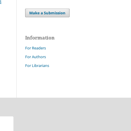
3
Make a Submission
Information
For Readers
For Authors
For Librarians