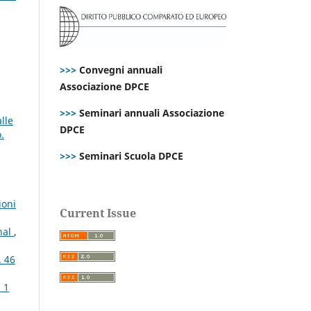
>>>
Convegni annuali
Associazione DPCE
>>>
Seminari annuali Associazione
lle
DPCE
.
>>>
Seminari Scuola DPCE
ioni
Current Issue
nal
,
. 46
 1