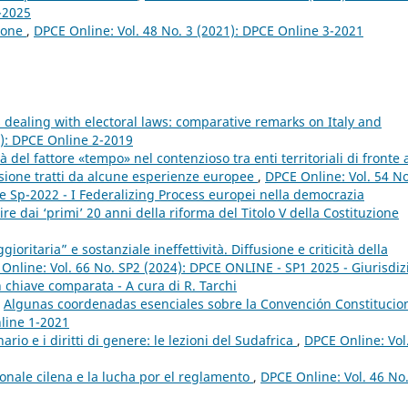
4-2025
zione
,
DPCE Online: Vol. 48 No. 3 (2021): DPCE Online 3-2021
s dealing with electoral laws: comparative remarks on Italy and
9): DPCE Online 2-2019
 del fattore «tempo» nel contenzioso tra enti territoriali di fronte a
lessione tratti da alcune esperienze europee
,
DPCE Online: Vol. 54 No
e Sp-2022 - I Federalizing Process europei nella democrazia
e dai ‘primi’ 20 anni della riforma del Titolo V della Costituzione
ritaria” e sostanziale ineffettività. Diffusione e criticità della
Online: Vol. 66 No. SP2 (2024): DPCE ONLINE - SP1 2025 - Giurisdiz
 in chiave comparata - A cura di R. Tarchi
,
Algunas coordenadas esenciales sobre la Convención Constitucio
nline 1-2021
nario e i diritti di genere: le lezioni del Sudafrica
,
DPCE Online: Vol
onale cilena e la lucha por el reglamento
,
DPCE Online: Vol. 46 No.