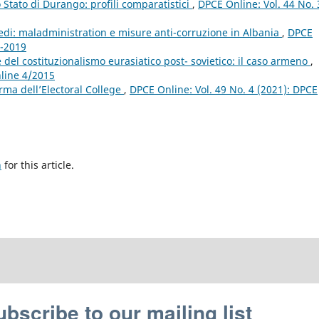
lo Stato di Durango: profili comparatistici
,
DPCE Online: Vol. 44 No. 
edi: maladministration e misure anti-corruzione in Albania
,
DPCE
1-2019
del costituzionalismo eurasiatico post- sovietico: il caso armeno
,
nline 4/2015
forma dell’Electoral College
,
DPCE Online: Vol. 49 No. 4 (2021): DPCE
h
for this article.