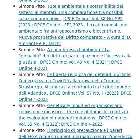
Simone Pitto,
Tutela ambientale e sostenibilità dei
sistemi alimentari. Una comparazione tra possibili
soluzioni normative
,
DPCE Online: Vol. 58 No. SP2
(2023): DPCE Online - SP2 2023 - Il costituzionalismo
ambientale fra antropocentrismo e biocentrismo.
Nuove prospettive dal Diritto comparato – A cura di D.
Amirante e R. Tarchi
Simone Pitto,
A chi interessa l’ambiente? La
“globalità” dei diritti di partecipazione e l’accesso alla
giustizia
,
DPCE Online: Vol. 49 No. 4 (2021): DPCE
Online 4-2021
Simone Pitto,
La libertà religiosa dei detenuti durante
l’emergenza da Covid19 alla prova della Corte di
Strasburgo. Alcuni casi a confronto tra le due sponde
dell’Atlantico
,
DPCE Online: Vol. 57 No. 1 (2023): DPCE
Online 1-2023
Simone Pitto,
Genetically modified organisms and
coexistence measures: the role of domestic courts in
the evaluation of national limitations
,
DPCE Online:
Vol. 55 No. 4 (2022): DPCE Online 4-2022
Simone Pitto,
Il principio di precauzione e i pareri
dell’EFSA come strumenti normativi contro l’incertezza