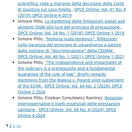
scientifica: note a margine della decisione della Corte
di Giustizia sul caso Xylella
,
DPCE Online: Vol. 41 No. 4
(2019): DPCE Online 4-2019
Simone Pitto,
La legittimità delle limitazioni statali agli
alimenti OGM alla luce del principio di precauzione
,
DPCE Online: Vol. 34 No. 1 (2018): DPCE Online 1-2018
Simone Pitto,
“Nomina nuda tenemus”. Riflessioni
sulla garanzia del principio di uguaglianza a partire
dalla nozione di “discriminazione” della CEDAW
,
DPCE Online: Vol. 46 No. 1 (2021): DPCE Online 1-2021
Simone Pitto,
“The independence and impartiality of
the judiciary is a prerequisite and a fundamental
guarantee of the rule of law”. Briefs remarks
stemming from the Wałęsa v. Poland pilot-judgement
of the ECHR
,
DPCE Online: Vol. 64 No. 2 (2024): DPCE
Online 2-2024
Simone Pitto, Esteban Szmulewicz Ramírez,
Relazioni
intergovernative e livelli essenziali delle prestazioni
sanitarie
,
DPCE Online: Vol. 68 No. 4 (2024): DPCE
Online 4-2024
1
2
>
>>