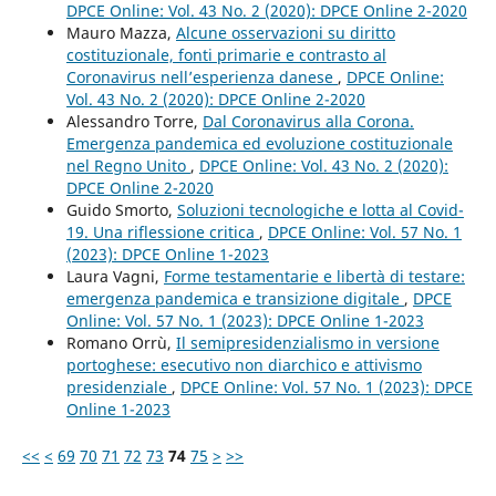
DPCE Online: Vol. 43 No. 2 (2020): DPCE Online 2-2020
Mauro Mazza,
Alcune osservazioni su diritto
costituzionale, fonti primarie e contrasto al
Coronavirus nell’esperienza danese
,
DPCE Online:
Vol. 43 No. 2 (2020): DPCE Online 2-2020
Alessandro Torre,
Dal Coronavirus alla Corona.
Emergenza pandemica ed evoluzione costituzionale
nel Regno Unito
,
DPCE Online: Vol. 43 No. 2 (2020):
DPCE Online 2-2020
Guido Smorto,
Soluzioni tecnologiche e lotta al Covid-
19. Una riflessione critica
,
DPCE Online: Vol. 57 No. 1
(2023): DPCE Online 1-2023
Laura Vagni,
Forme testamentarie e libertà di testare:
emergenza pandemica e transizione digitale
,
DPCE
Online: Vol. 57 No. 1 (2023): DPCE Online 1-2023
Romano Orrù,
Il semipresidenzialismo in versione
portoghese: esecutivo non diarchico e attivismo
presidenziale
,
DPCE Online: Vol. 57 No. 1 (2023): DPCE
Online 1-2023
<<
<
69
70
71
72
73
74
75
>
>>