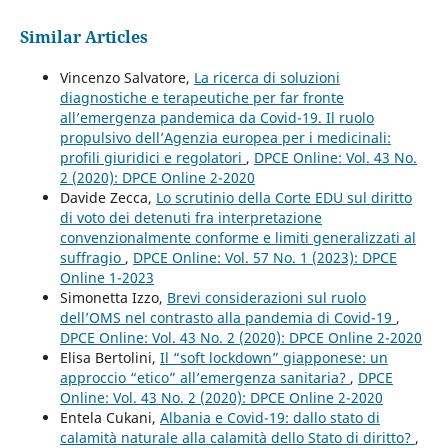
Similar Articles
Vincenzo Salvatore,
La ricerca di soluzioni
diagnostiche e terapeutiche per far fronte
all’emergenza pandemica da Covid-19. Il ruolo
propulsivo dell’Agenzia europea per i medicinali:
profili giuridici e regolatori
,
DPCE Online: Vol. 43 No.
2 (2020): DPCE Online 2-2020
Davide Zecca,
Lo scrutinio della Corte EDU sul diritto
di voto dei detenuti fra interpretazione
convenzionalmente conforme e limiti generalizzati al
suffragio
,
DPCE Online: Vol. 57 No. 1 (2023): DPCE
Online 1-2023
Simonetta Izzo,
Brevi considerazioni sul ruolo
dell’OMS nel contrasto alla pandemia di Covid-19
,
DPCE Online: Vol. 43 No. 2 (2020): DPCE Online 2-2020
Elisa Bertolini,
Il “soft lockdown” giapponese: un
approccio “etico” all’emergenza sanitaria?
,
DPCE
Online: Vol. 43 No. 2 (2020): DPCE Online 2-2020
Entela Cukani,
Albania e Covid-19: dallo stato di
calamità naturale alla calamità dello Stato di diritto?
,