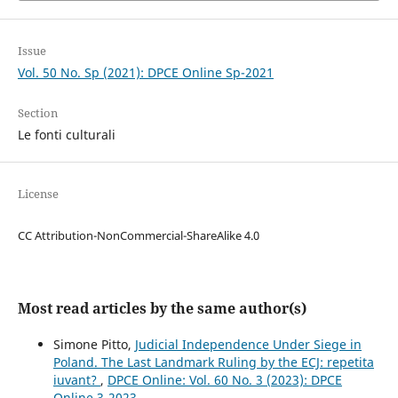
Issue
Vol. 50 No. Sp (2021): DPCE Online Sp-2021
Section
Le fonti culturali
License
CC Attribution-NonCommercial-ShareAlike 4.0
Most read articles by the same author(s)
Simone Pitto,
Judicial Independence Under Siege in
Poland. The Last Landmark Ruling by the ECJ: repetita
iuvant?
,
DPCE Online: Vol. 60 No. 3 (2023): DPCE
Online 3-2023