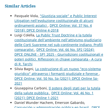
Similar Articles
Pasquale Viola,
“Giustizia sociale” e Public Interest
Litigation nell’evoluzione costituzionale di alcuni
ordinamenti asiatici
,
DPCE Online: Vol. 37 No. 4
(2018): DPCE Online 4-2018
Luigi Colella,
La Public Trust Doctrine e la tutela
costituzionale dell’ambiente nell’attivismo giudiziario
delle Corti Supreme nel sub-continente indiano. Profili
comparativi
,
DPCE Online: Vol. 66 No. SP2 (2024):
DPCE ONLINE - SP1 2025 - Giurisdizioni costituzionali e
poteri politici. Riflessioni in chiave comparata - A cura
di R. Tarchi
Silvia Bagni,
La costruzione di un nuovo “eco-sistema
giuridico” attraverso i formanti giudiziale e forense
,
DPCE Online: Vol. 50 No. Sp (2021): DPCE Online Sp-
2021
Giuseppina Carboni,
Il potere degli stati per la tutela
della salute pubblica
,
DPCE Online: Vol. 46 No. 1
(2021): DPCE Online 1-2021
Daniel Wunder Hachem, Emerson Gabardo,
Corrupción y administración pública en brasil
,
DPCE