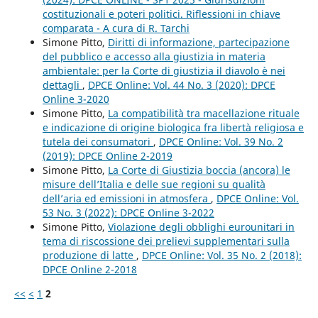
costituzionali e poteri politici. Riflessioni in chiave
comparata - A cura di R. Tarchi
Simone Pitto,
Diritti di informazione, partecipazione
del pubblico e accesso alla giustizia in materia
ambientale: per la Corte di giustizia il diavolo è nei
dettagli
,
DPCE Online: Vol. 44 No. 3 (2020): DPCE
Online 3-2020
Simone Pitto,
La compatibilità tra macellazione rituale
e indicazione di origine biologica fra libertà religiosa e
tutela dei consumatori
,
DPCE Online: Vol. 39 No. 2
(2019): DPCE Online 2-2019
Simone Pitto,
La Corte di Giustizia boccia (ancora) le
misure dell’Italia e delle sue regioni su qualità
dell’aria ed emissioni in atmosfera
,
DPCE Online: Vol.
53 No. 3 (2022): DPCE Online 3-2022
Simone Pitto,
Violazione degli obblighi eurounitari in
tema di riscossione dei prelievi supplementari sulla
produzione di latte
,
DPCE Online: Vol. 35 No. 2 (2018):
DPCE Online 2-2018
<<
<
1
2