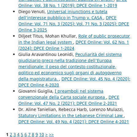
Online: Vol. 38 No. 1 (2019): DPCE Online 1-2019
Diego Venuti,
Universal injunctions e tutela
dell’interesse pubblico in Trump v. CASA
,
DPCE
Online: Vol. 71 No. 3 (2025): Vol. 71 No. 3 (2025): DPCE
Online 3-2025
Diljeet Titus, Mohan Khullar,
Role of public prosecutor
in the Indian legal system
,
DPCE Online: Vol. 62 No. 1
(2024): DPCE Online 1-2024
Giulia Aravantinou Leonidi,
Peculiarità del sistema
giudiziario greco nella tradizione dell'Europa
meridionale: il peso del contesto costituzionale,
politico ed economico sugli organi di autogoverno
della magistratura.
,
DPCE Online: Vol. 45 No. 4 (2020):
DPCE Online 4-2020
Giovanni Guiglia,
I preamboli nel sistema
convenzionale della Carta sociale europea
,
DPCE
Online: Vol. 47 No. 2 (2021): DPCE Online 2-2021
Dr. Aline Tanielian, Rebecca Harb, Lorenzo Mulazzi,
Statutory Limitations in the Lebanese Criminal Law
,
DPCE Online: Vol. 49 No. 4 (2021): DPCE Online 4-2021
1
2
3
4
5
6
7
8
9
10
>
>>