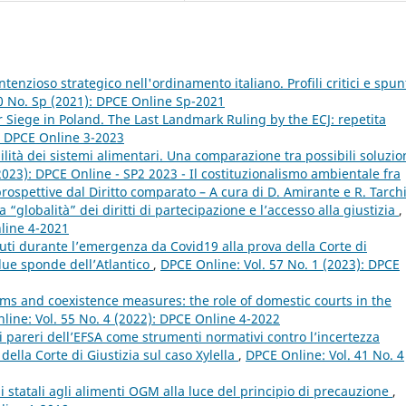
ontenzioso strategico nell'ordinamento italiano. Profili critici e spun
0 No. Sp (2021): DPCE Online Sp-2021
Siege in Poland. The Last Landmark Ruling by the ECJ: repetita
): DPCE Online 3-2023
lità dei sistemi alimentari. Una comparazione tra possibili soluzio
2023): DPCE Online - SP2 2023 - Il costituzionalismo ambientale fra
spettive dal Diritto comparato – A cura di D. Amirante e R. Tarch
 “globalità” dei diritti di partecipazione e l’accesso alla giustizia
,
nline 4-2021
nuti durante l’emergenza da Covid19 alla prova della Corte di
 due sponde dell’Atlantico
,
DPCE Online: Vol. 57 No. 1 (2023): DPCE
ms and coexistence measures: the role of domestic courts in the
line: Vol. 55 No. 4 (2022): DPCE Online 4-2022
 i pareri dell’EFSA come strumenti normativi contro l’incertezza
della Corte di Giustizia sul caso Xylella
,
DPCE Online: Vol. 41 No. 4
ni statali agli alimenti OGM alla luce del principio di precauzione
,