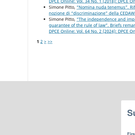
DPCE Online: Vol. 34 No. 1 (2018): DPCE O
Simone Pitto,
“Nomina nuda tenemus”. Rifle
nozione di “discriminazione” della CEDA
Simone Pitto,
“The independence and impart
guarantee of the rule of law”. Briefs rem
DPCE Online: Vol. 64 No. 2 (2024): DPCE O
1
2
>
>>