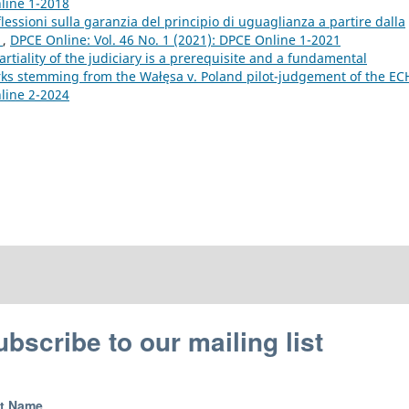
nline 1-2018
ssioni sulla garanzia del principio di uguaglianza a partire dalla
W
,
DPCE Online: Vol. 46 No. 1 (2021): DPCE Online 1-2021
iality of the judiciary is a prerequisite and a fundamental
arks stemming from the Wałęsa v. Poland pilot-judgement of the E
nline 2-2024