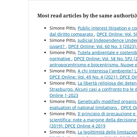
Most read articles by the same author(s)
Simone Pitto,
Public interest litigation e c
dal diritto comparato
,
DPCE Online: Vol. 5
Simone Pitto,
Judicial Independence Under 
iuvant?
,
DPCE Online: Vol. 60 No. 3 (2023
Simone Pitto,
Tutela ambientale e sostenibi
normative
,
DPCE Online: Vol. 58 No. SP2 (
antropocentrismo e biocentrismo. Nuove pro
Simone Pitto,
A chi interessa l’ambiente? La
DPCE Online: Vol. 49 No. 4 (2021): DPCE O
Simone Pitto,
La libertà religiosa dei dete
Strasburgo. Alcuni casi a confronto tra le
Online 1-2023
Simone Pitto,
Genetically modified organis
evaluation of national limitations
,
DPCE On
Simone Pitto,
Il principio di precauzione e
scientifica: note a margine della decisione 
(2019): DPCE Online 4-2019
Simone Pitto,
La legittimità delle limitazio