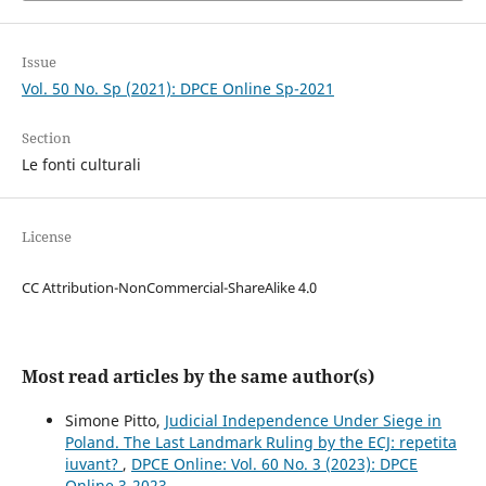
Issue
Vol. 50 No. Sp (2021): DPCE Online Sp-2021
Section
Le fonti culturali
License
CC Attribution-NonCommercial-ShareAlike 4.0
Most read articles by the same author(s)
Simone Pitto,
Judicial Independence Under Siege in
Poland. The Last Landmark Ruling by the ECJ: repetita
iuvant?
,
DPCE Online: Vol. 60 No. 3 (2023): DPCE
Online 3-2023