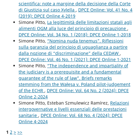
scientifica: note a margine della decisione della Corte
di Giustizia sul caso Xylella
,
DPCE Online: Vol. 41 No. 4
(2019): DPCE Online 4-2019
Simone Pitto,
La legittimità delle limitazioni statali agli
alimenti OGM alla luce del principio di precauzione
,
DPCE Online: Vol. 34 No. 1 (2018): DPCE Online 1-2018
Simone Pitto,
“Nomina nuda tenemus”. Riflessioni
sulla garanzia del principio di uguaglianza a partire
dalla nozione di “discriminazione” della CEDAW
,
DPCE Online: Vol. 46 No. 1 (2021): DPCE Online 1-2021
Simone Pitto,
“The independence and impartiality of
the judiciary is a prerequisite and a fundamental
guarantee of the rule of law”. Briefs remarks
stemming from the Wałęsa v. Poland pilot-judgement
of the ECHR
,
DPCE Online: Vol. 64 No. 2 (2024): DPCE
Online 2-2024
Simone Pitto, Esteban Szmulewicz Ramírez,
Relazioni
intergovernative e livelli essenziali delle prestazioni
sanitarie
,
DPCE Online: Vol. 68 No. 4 (2024): DPCE
Online 4-2024
1
2
>
>>