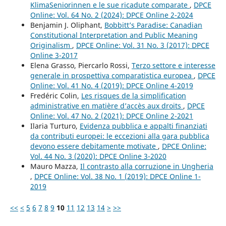
KlimaSeniorinnen e le sue ricadute comparate
,
DPCE
Online: Vol. 64 No. 2 (2024): DPCE Online 2-2024
Benjamin J. Oliphant,
Bobbitt’s Paradise: Canadian
Constitutional Interpretation and Public Meaning
Originalism
,
DPCE Online: Vol. 31 No. 3 (2017): DPCE
Online 3-2017
Elena Grasso, Piercarlo Rossi,
Terzo settore e interesse
generale in prospettiva comparatistica europea
,
DPCE
Online: Vol. 41 No. 4 (2019): DPCE Online 4-2019
Fredéric Colin,
Les risques de la simplification
administrative en matière d’accès aux droits
,
DPCE
Online: Vol. 47 No. 2 (2021): DPCE Online 2-2021
Ilaria Turturo,
Evidenza pubblica e appalti finanziati
da contributi europei: le eccezioni alla gara pubblica
devono essere debitamente motivate
,
DPCE Online:
Vol. 44 No. 3 (2020): DPCE Online 3-2020
Mauro Mazza,
Il contrasto alla corruzione in Ungheria
,
DPCE Online: Vol. 38 No. 1 (2019): DPCE Online 1-
2019
<<
<
5
6
7
8
9
10
11
12
13
14
>
>>