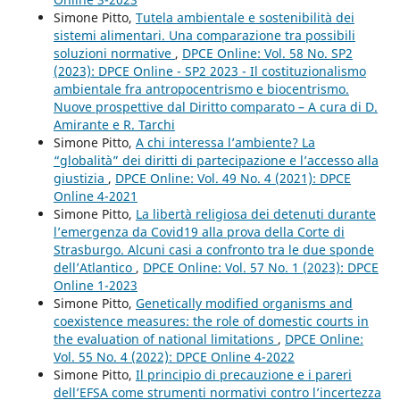
Simone Pitto,
Tutela ambientale e sostenibilità dei
sistemi alimentari. Una comparazione tra possibili
soluzioni normative
,
DPCE Online: Vol. 58 No. SP2
(2023): DPCE Online - SP2 2023 - Il costituzionalismo
ambientale fra antropocentrismo e biocentrismo.
Nuove prospettive dal Diritto comparato – A cura di D.
Amirante e R. Tarchi
Simone Pitto,
A chi interessa l’ambiente? La
“globalità” dei diritti di partecipazione e l’accesso alla
giustizia
,
DPCE Online: Vol. 49 No. 4 (2021): DPCE
Online 4-2021
Simone Pitto,
La libertà religiosa dei detenuti durante
l’emergenza da Covid19 alla prova della Corte di
Strasburgo. Alcuni casi a confronto tra le due sponde
dell’Atlantico
,
DPCE Online: Vol. 57 No. 1 (2023): DPCE
Online 1-2023
Simone Pitto,
Genetically modified organisms and
coexistence measures: the role of domestic courts in
the evaluation of national limitations
,
DPCE Online:
Vol. 55 No. 4 (2022): DPCE Online 4-2022
Simone Pitto,
Il principio di precauzione e i pareri
dell’EFSA come strumenti normativi contro l’incertezza