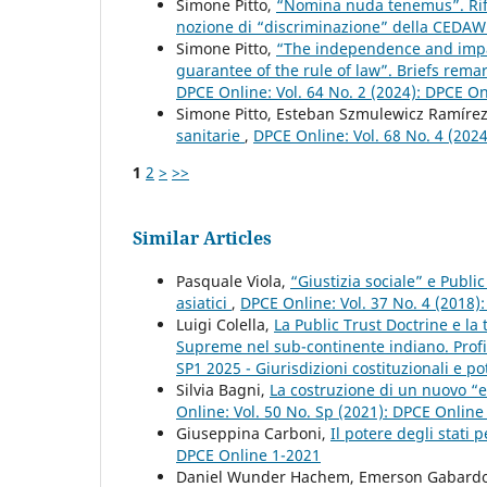
Simone Pitto,
“Nomina nuda tenemus”. Rifle
nozione di “discriminazione” della CEDA
Simone Pitto,
“The independence and impart
guarantee of the rule of law”. Briefs rem
DPCE Online: Vol. 64 No. 2 (2024): DPCE O
Simone Pitto, Esteban Szmulewicz Ramíre
sanitarie
,
DPCE Online: Vol. 68 No. 4 (202
1
2
>
>>
Similar Articles
Pasquale Viola,
“Giustizia sociale” e Publi
asiatici
,
DPCE Online: Vol. 37 No. 4 (2018)
Luigi Colella,
La Public Trust Doctrine e la 
Supreme nel sub-continente indiano. Profi
SP1 2025 - Giurisdizioni costituzionali e pot
Silvia Bagni,
La costruzione di un nuovo “e
Online: Vol. 50 No. Sp (2021): DPCE Onlin
Giuseppina Carboni,
Il potere degli stati 
DPCE Online 1-2021
Daniel Wunder Hachem, Emerson Gabard