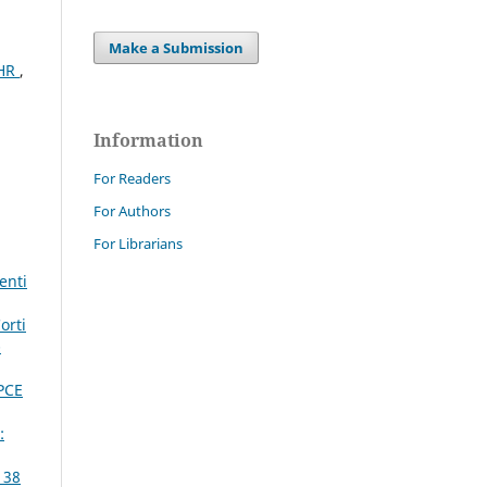
Make a Submission
CHR
,
Information
For Readers
For Authors
For Librarians
enti
orti
-
PCE
:
 38