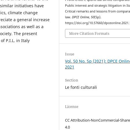
similar initiatives have
Public interest and strategic litigation in Ita
Critical remarks and lessons from compara
hics, climate change
law.
DPCE Online
,
50
(Sp).
preciate a general increase
https://doi.org/10.57660/dpceonline.2021
sociations as well as a
More Citation Formats
society. The present
 P.I.L. in Italy
Issue
Vol. 50 No. Sp (2021): DPCE Onlin
2021
Section
Le fonti culturali
License
CC Attribution-NonCommercial-Share
4.0