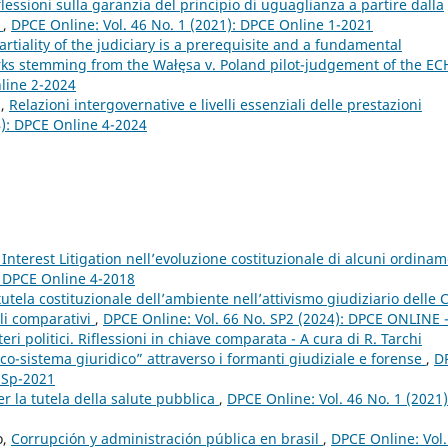
ssioni sulla garanzia del principio di uguaglianza a partire dalla
W
,
DPCE Online: Vol. 46 No. 1 (2021): DPCE Online 1-2021
iality of the judiciary is a prerequisite and a fundamental
arks stemming from the Wałęsa v. Poland pilot-judgement of the E
nline 2-2024
z,
Relazioni intergovernative e livelli essenziali delle prestazioni
4): DPCE Online 4-2024
c Interest Litigation nell’evoluzione costituzionale di alcuni ordinam
: DPCE Online 4-2018
tutela costituzionale dell’ambiente nell’attivismo giudiziario delle C
li comparativi
,
DPCE Online: Vol. 66 No. SP2 (2024): DPCE ONLINE 
eri politici. Riflessioni in chiave comparata - A cura di R. Tarchi
co-sistema giuridico” attraverso i formanti giudiziale e forense
,
D
e Sp-2021
per la tutela della salute pubblica
,
DPCE Online: Vol. 46 No. 1 (2021)
o,
Corrupción y administración pública en brasil
,
DPCE Online: Vol.