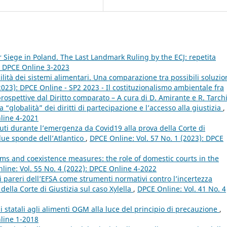
Siege in Poland. The Last Landmark Ruling by the ECJ: repetita
): DPCE Online 3-2023
lità dei sistemi alimentari. Una comparazione tra possibili soluzio
2023): DPCE Online - SP2 2023 - Il costituzionalismo ambientale fra
spettive dal Diritto comparato – A cura di D. Amirante e R. Tarch
 “globalità” dei diritti di partecipazione e l’accesso alla giustizia
,
nline 4-2021
nuti durante l’emergenza da Covid19 alla prova della Corte di
 due sponde dell’Atlantico
,
DPCE Online: Vol. 57 No. 1 (2023): DPCE
ms and coexistence measures: the role of domestic courts in the
line: Vol. 55 No. 4 (2022): DPCE Online 4-2022
 i pareri dell’EFSA come strumenti normativi contro l’incertezza
della Corte di Giustizia sul caso Xylella
,
DPCE Online: Vol. 41 No. 4
ni statali agli alimenti OGM alla luce del principio di precauzione
,
nline 1-2018