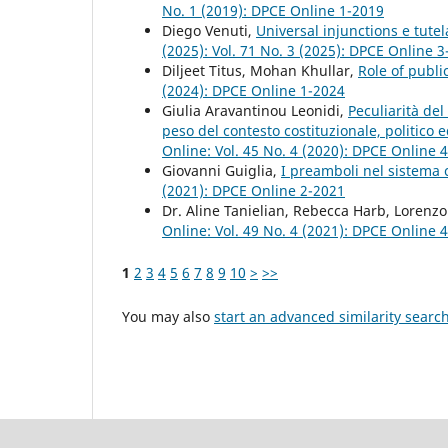
No. 1 (2019): DPCE Online 1-2019
Diego Venuti,
Universal injunctions e tute
(2025): Vol. 71 No. 3 (2025): DPCE Online 
Diljeet Titus, Mohan Khullar,
Role of publi
(2024): DPCE Online 1-2024
Giulia Aravantinou Leonidi,
Peculiarità del
peso del contesto costituzionale, politico
Online: Vol. 45 No. 4 (2020): DPCE Online 
Giovanni Guiglia,
I preamboli nel sistema 
(2021): DPCE Online 2-2021
Dr. Aline Tanielian, Rebecca Harb, Lorenz
Online: Vol. 49 No. 4 (2021): DPCE Online 
1
2
3
4
5
6
7
8
9
10
>
>>
You may also
start an advanced similarity searc