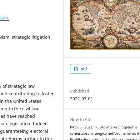
1514
ivism; strategic litigation;
.pdf
y of strategic law
Published
and contributing to foster
2022-03-01
in the United States
ng to the civil law
ases have reached
How to Cite
lian legislation. Indeed
Pitto, S. (2022). Public interest litigation e
 guaranteeing electoral
contenzioso strategico nell’ordinamento it
ral reforms further to the
Profili critici e spunti dal diritto comparato