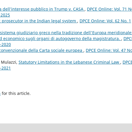
la dell’interesse pubblico in Trump v. CASA
,
DPCE Online: Vol. 71 N
3-2025
c prosecutor in the Indian legal system
,
DPCE Online: Vol. 62 No. 1
 sistema giudiziario greco nella tradizione dell'Europa meridionale:
 ed economico sugli organi di autogoverno della magistratura.
,
DPC
4-2020
convenzionale della Carta sociale europea
,
DPCE Online: Vol. 47 No
o Mulazzi,
Statutory Limitations in the Lebanese Criminal Law
,
DPC
4-2021
h
for this article.