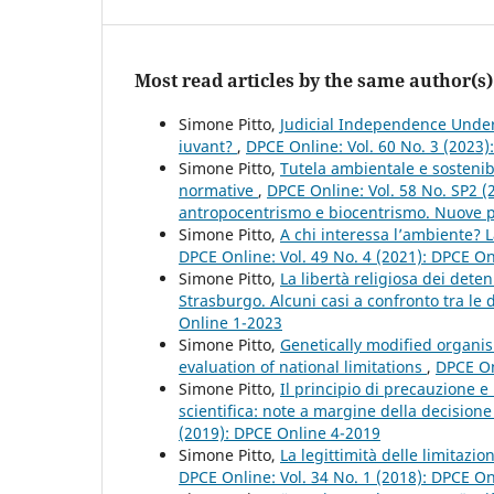
Most read articles by the same author(s)
Simone Pitto,
Judicial Independence Under 
iuvant?
,
DPCE Online: Vol. 60 No. 3 (2023
Simone Pitto,
Tutela ambientale e sostenibi
normative
,
DPCE Online: Vol. 58 No. SP2 (
antropocentrismo e biocentrismo. Nuove pro
Simone Pitto,
A chi interessa l’ambiente? La
DPCE Online: Vol. 49 No. 4 (2021): DPCE O
Simone Pitto,
La libertà religiosa dei dete
Strasburgo. Alcuni casi a confronto tra le
Online 1-2023
Simone Pitto,
Genetically modified organis
evaluation of national limitations
,
DPCE On
Simone Pitto,
Il principio di precauzione e
scientifica: note a margine della decisione 
(2019): DPCE Online 4-2019
Simone Pitto,
La legittimità delle limitazio
DPCE Online: Vol. 34 No. 1 (2018): DPCE O