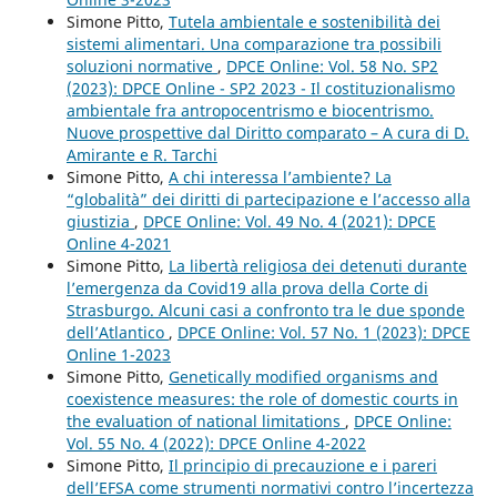
Simone Pitto,
Tutela ambientale e sostenibilità dei
sistemi alimentari. Una comparazione tra possibili
soluzioni normative
,
DPCE Online: Vol. 58 No. SP2
(2023): DPCE Online - SP2 2023 - Il costituzionalismo
ambientale fra antropocentrismo e biocentrismo.
Nuove prospettive dal Diritto comparato – A cura di D.
Amirante e R. Tarchi
Simone Pitto,
A chi interessa l’ambiente? La
“globalità” dei diritti di partecipazione e l’accesso alla
giustizia
,
DPCE Online: Vol. 49 No. 4 (2021): DPCE
Online 4-2021
Simone Pitto,
La libertà religiosa dei detenuti durante
l’emergenza da Covid19 alla prova della Corte di
Strasburgo. Alcuni casi a confronto tra le due sponde
dell’Atlantico
,
DPCE Online: Vol. 57 No. 1 (2023): DPCE
Online 1-2023
Simone Pitto,
Genetically modified organisms and
coexistence measures: the role of domestic courts in
the evaluation of national limitations
,
DPCE Online:
Vol. 55 No. 4 (2022): DPCE Online 4-2022
Simone Pitto,
Il principio di precauzione e i pareri
dell’EFSA come strumenti normativi contro l’incertezza