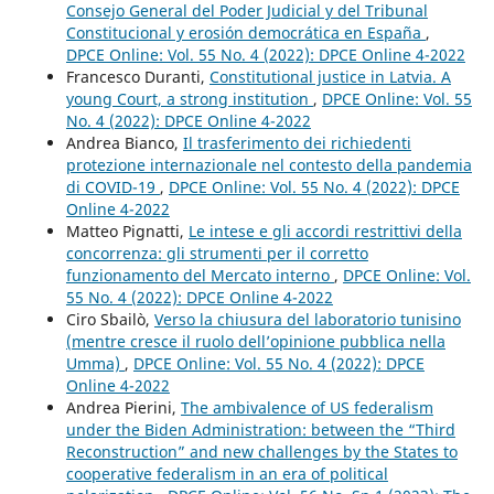
Consejo General del Poder Judicial y del Tribunal
Constitucional y erosión democrática en España
,
DPCE Online: Vol. 55 No. 4 (2022): DPCE Online 4-2022
Francesco Duranti,
Constitutional justice in Latvia. A
young Court, a strong institution
,
DPCE Online: Vol. 55
No. 4 (2022): DPCE Online 4-2022
Andrea Bianco,
Il trasferimento dei richiedenti
protezione internazionale nel contesto della pandemia
di COVID-19
,
DPCE Online: Vol. 55 No. 4 (2022): DPCE
Online 4-2022
Matteo Pignatti,
Le intese e gli accordi restrittivi della
concorrenza: gli strumenti per il corretto
funzionamento del Mercato interno
,
DPCE Online: Vol.
55 No. 4 (2022): DPCE Online 4-2022
Ciro Sbailò,
Verso la chiusura del laboratorio tunisino
(mentre cresce il ruolo dell’opinione pubblica nella
Umma)
,
DPCE Online: Vol. 55 No. 4 (2022): DPCE
Online 4-2022
Andrea Pierini,
The ambivalence of US federalism
under the Biden Administration: between the “Third
Reconstruction” and new challenges by the States to
cooperative federalism in an era of political