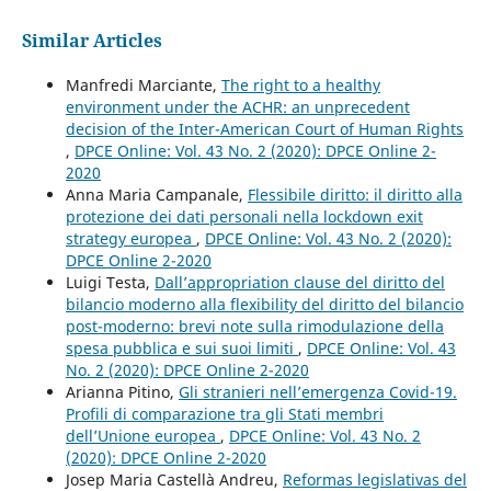
Similar Articles
Manfredi Marciante,
The right to a healthy
environment under the ACHR: an unprecedent
decision of the Inter-American Court of Human Rights
,
DPCE Online: Vol. 43 No. 2 (2020): DPCE Online 2-
2020
Anna Maria Campanale,
Flessibile diritto: il diritto alla
protezione dei dati personali nella lockdown exit
strategy europea
,
DPCE Online: Vol. 43 No. 2 (2020):
DPCE Online 2-2020
Luigi Testa,
Dall’appropriation clause del diritto del
bilancio moderno alla flexibility del diritto del bilancio
post-moderno: brevi note sulla rimodulazione della
spesa pubblica e sui suoi limiti
,
DPCE Online: Vol. 43
No. 2 (2020): DPCE Online 2-2020
Arianna Pitino,
Gli stranieri nell’emergenza Covid-19.
Profili di comparazione tra gli Stati membri
dell’Unione europea
,
DPCE Online: Vol. 43 No. 2
(2020): DPCE Online 2-2020
Josep Maria Castellà Andreu,
Reformas legislativas del