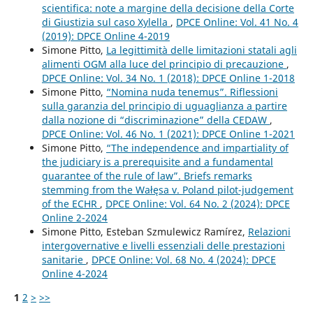
scientifica: note a margine della decisione della Corte
di Giustizia sul caso Xylella
,
DPCE Online: Vol. 41 No. 4
(2019): DPCE Online 4-2019
Simone Pitto,
La legittimità delle limitazioni statali agli
alimenti OGM alla luce del principio di precauzione
,
DPCE Online: Vol. 34 No. 1 (2018): DPCE Online 1-2018
Simone Pitto,
“Nomina nuda tenemus”. Riflessioni
sulla garanzia del principio di uguaglianza a partire
dalla nozione di “discriminazione” della CEDAW
,
DPCE Online: Vol. 46 No. 1 (2021): DPCE Online 1-2021
Simone Pitto,
“The independence and impartiality of
the judiciary is a prerequisite and a fundamental
guarantee of the rule of law”. Briefs remarks
stemming from the Wałęsa v. Poland pilot-judgement
of the ECHR
,
DPCE Online: Vol. 64 No. 2 (2024): DPCE
Online 2-2024
Simone Pitto, Esteban Szmulewicz Ramírez,
Relazioni
intergovernative e livelli essenziali delle prestazioni
sanitarie
,
DPCE Online: Vol. 68 No. 4 (2024): DPCE
Online 4-2024
1
2
>
>>