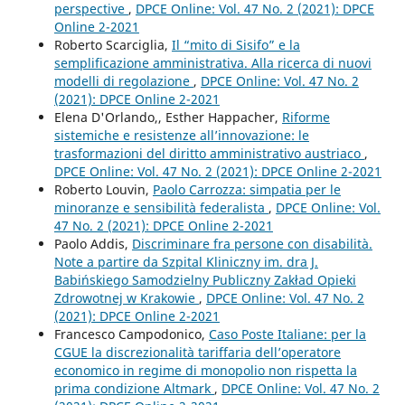
perspective
,
DPCE Online: Vol. 47 No. 2 (2021): DPCE
Online 2-2021
Roberto Scarciglia,
Il “mito di Sisifo” e la
semplificazione amministrativa. Alla ricerca di nuovi
modelli di regolazione
,
DPCE Online: Vol. 47 No. 2
(2021): DPCE Online 2-2021
Elena D'Orlando,, Esther Happacher,
Riforme
sistemiche e resistenze all’innovazione: le
trasformazioni del diritto amministrativo austriaco
,
DPCE Online: Vol. 47 No. 2 (2021): DPCE Online 2-2021
Roberto Louvin,
Paolo Carrozza: simpatia per le
minoranze e sensibilità federalista
,
DPCE Online: Vol.
47 No. 2 (2021): DPCE Online 2-2021
Paolo Addis,
Discriminare fra persone con disabilità.
Note a partire da Szpital Kliniczny im. dra J.
Babińskiego Samodzielny Publiczny Zakład Opieki
Zdrowotnej w Krakowie
,
DPCE Online: Vol. 47 No. 2
(2021): DPCE Online 2-2021
Francesco Campodonico,
Caso Poste Italiane: per la
CGUE la discrezionalità tariffaria dell’operatore
economico in regime di monopolio non rispetta la
prima condizione Altmark
,
DPCE Online: Vol. 47 No. 2