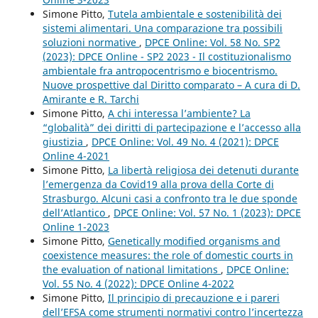
Simone Pitto,
Tutela ambientale e sostenibilità dei
sistemi alimentari. Una comparazione tra possibili
soluzioni normative
,
DPCE Online: Vol. 58 No. SP2
(2023): DPCE Online - SP2 2023 - Il costituzionalismo
ambientale fra antropocentrismo e biocentrismo.
Nuove prospettive dal Diritto comparato – A cura di D.
Amirante e R. Tarchi
Simone Pitto,
A chi interessa l’ambiente? La
“globalità” dei diritti di partecipazione e l’accesso alla
giustizia
,
DPCE Online: Vol. 49 No. 4 (2021): DPCE
Online 4-2021
Simone Pitto,
La libertà religiosa dei detenuti durante
l’emergenza da Covid19 alla prova della Corte di
Strasburgo. Alcuni casi a confronto tra le due sponde
dell’Atlantico
,
DPCE Online: Vol. 57 No. 1 (2023): DPCE
Online 1-2023
Simone Pitto,
Genetically modified organisms and
coexistence measures: the role of domestic courts in
the evaluation of national limitations
,
DPCE Online:
Vol. 55 No. 4 (2022): DPCE Online 4-2022
Simone Pitto,
Il principio di precauzione e i pareri
dell’EFSA come strumenti normativi contro l’incertezza