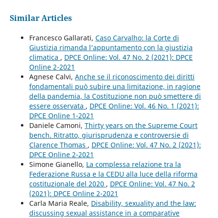
Similar Articles
Francesco Gallarati,
Caso Carvalho: la Corte di
Giustizia rimanda l’appuntamento con la giustizia
climatica
,
DPCE Online: Vol. 47 No. 2 (2021): DPCE
Online 2-2021
Agnese Calvi,
Anche se il riconoscimento dei diritti
fondamentali può subire una limitazione, in ragione
della pandemia, la Costituzione non può smettere di
essere osservata
,
DPCE Online: Vol. 46 No. 1 (2021):
DPCE Online 1-2021
Daniele Camoni,
Thirty years on the Supreme Court
bench. Ritratto, giurisprudenza e controversie di
Clarence Thomas
,
DPCE Online: Vol. 47 No. 2 (2021):
DPCE Online 2-2021
Simone Gianello,
La complessa relazione tra la
Federazione Russa e la CEDU alla luce della riforma
costituzionale del 2020
,
DPCE Online: Vol. 47 No. 2
(2021): DPCE Online 2-2021
Carla Maria Reale,
Disability, sexuality and the law:
discussing sexual assistance in a comparative