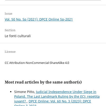
Issue
Vol. 50 No. Sp (2021): DPCE Online Sp-2021
Section
Le fonti culturali
License
CC Attribution-NonCommercial-ShareAlike 4.0
Most read articles by the same author(s)
Simone Pitto,
Judicial Independence Under Siege in
Poland. The Last Landmark Ruling by the ECJ: repetita
iuvant?
,
DPCE Online: Vol. 60 No. 3 (2023): DPCE
Online 3-2023