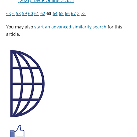
(2021): DPCE Online 2-2021
<<
<
58
59
60
61
62
63
64
65
66
67
>
>>
You may also
start an advanced similarity search
for this
article.