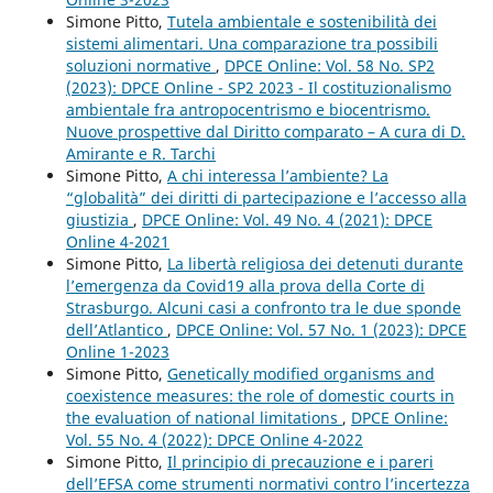
Simone Pitto,
Tutela ambientale e sostenibilità dei
sistemi alimentari. Una comparazione tra possibili
soluzioni normative
,
DPCE Online: Vol. 58 No. SP2
(2023): DPCE Online - SP2 2023 - Il costituzionalismo
ambientale fra antropocentrismo e biocentrismo.
Nuove prospettive dal Diritto comparato – A cura di D.
Amirante e R. Tarchi
Simone Pitto,
A chi interessa l’ambiente? La
“globalità” dei diritti di partecipazione e l’accesso alla
giustizia
,
DPCE Online: Vol. 49 No. 4 (2021): DPCE
Online 4-2021
Simone Pitto,
La libertà religiosa dei detenuti durante
l’emergenza da Covid19 alla prova della Corte di
Strasburgo. Alcuni casi a confronto tra le due sponde
dell’Atlantico
,
DPCE Online: Vol. 57 No. 1 (2023): DPCE
Online 1-2023
Simone Pitto,
Genetically modified organisms and
coexistence measures: the role of domestic courts in
the evaluation of national limitations
,
DPCE Online:
Vol. 55 No. 4 (2022): DPCE Online 4-2022
Simone Pitto,
Il principio di precauzione e i pareri
dell’EFSA come strumenti normativi contro l’incertezza