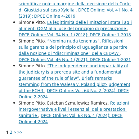
scientifica: note a margine della decisione della Corte
di Giustizia sul caso Xylella
,
DPCE Online: Vol. 41 No. 4
(2019): DPCE Online 4-2019
Simone Pitto,
La legittimità delle limitazioni statali agli
alimenti OGM alla luce del principio di precauzione
,
DPCE Online: Vol. 34 No. 1 (2018): DPCE Online 1-2018
Simone Pitto,
“Nomina nuda tenemus”. Riflessioni
sulla garanzia del principio di uguaglianza a partire
dalla nozione di “discriminazione” della CEDAW
,
DPCE Online: Vol. 46 No. 1 (2021): DPCE Online 1-2021
Simone Pitto,
“The independence and impartiality of
the judiciary is a prerequisite and a fundamental
guarantee of the rule of law”. Briefs remarks
stemming from the Wałęsa v. Poland pilot-judgement
of the ECHR
,
DPCE Online: Vol. 64 No. 2 (2024): DPCE
Online 2-2024
Simone Pitto, Esteban Szmulewicz Ramírez,
Relazioni
intergovernative e livelli essenziali delle prestazioni
sanitarie
,
DPCE Online: Vol. 68 No. 4 (2024): DPCE
Online 4-2024
1
2
>
>>