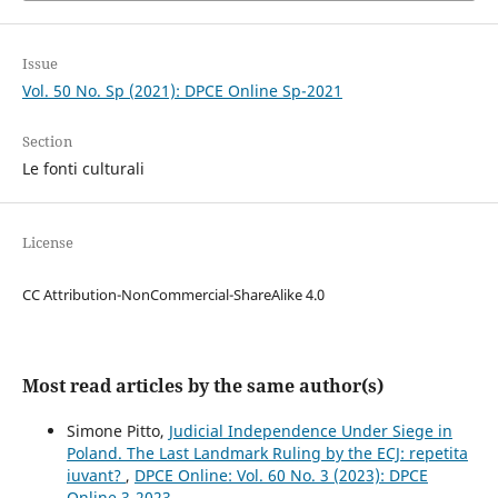
Issue
Vol. 50 No. Sp (2021): DPCE Online Sp-2021
Section
Le fonti culturali
License
CC Attribution-NonCommercial-ShareAlike 4.0
Most read articles by the same author(s)
Simone Pitto,
Judicial Independence Under Siege in
Poland. The Last Landmark Ruling by the ECJ: repetita
iuvant?
,
DPCE Online: Vol. 60 No. 3 (2023): DPCE
Online 3-2023