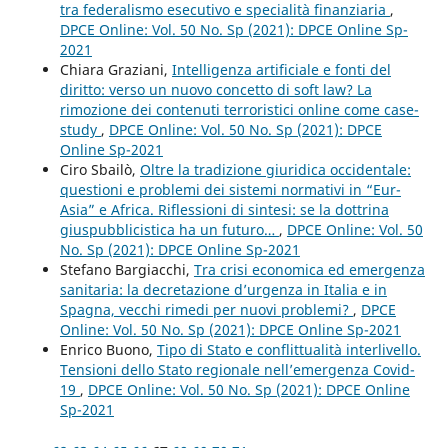
tra federalismo esecutivo e specialità finanziaria
,
DPCE Online: Vol. 50 No. Sp (2021): DPCE Online Sp-
2021
Chiara Graziani,
Intelligenza artificiale e fonti del
diritto: verso un nuovo concetto di soft law? La
rimozione dei contenuti terroristici online come case-
study
,
DPCE Online: Vol. 50 No. Sp (2021): DPCE
Online Sp-2021
Ciro Sbailò,
Oltre la tradizione giuridica occidentale:
questioni e problemi dei sistemi normativi in “Eur-
Asia” e Africa. Riflessioni di sintesi: se la dottrina
giuspubblicistica ha un futuro…
,
DPCE Online: Vol. 50
No. Sp (2021): DPCE Online Sp-2021
Stefano Bargiacchi,
Tra crisi economica ed emergenza
sanitaria: la decretazione d’urgenza in Italia e in
Spagna, vecchi rimedi per nuovi problemi?
,
DPCE
Online: Vol. 50 No. Sp (2021): DPCE Online Sp-2021
Enrico Buono,
Tipo di Stato e conflittualità interlivello.
Tensioni dello Stato regionale nell’emergenza Covid-
19
,
DPCE Online: Vol. 50 No. Sp (2021): DPCE Online
Sp-2021