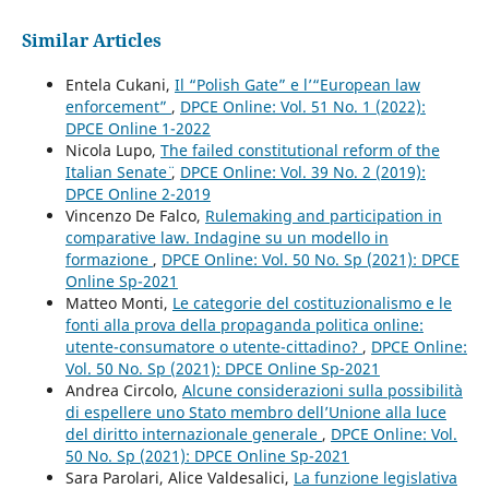
Similar Articles
Entela Cukani,
Il “Polish Gate” e l’“European law
enforcement”
,
DPCE Online: Vol. 51 No. 1 (2022):
DPCE Online 1-2022
Nicola Lupo,
The failed constitutional reform of the
Italian Senate¨
,
DPCE Online: Vol. 39 No. 2 (2019):
DPCE Online 2-2019
Vincenzo De Falco,
Rulemaking and participation in
comparative law. Indagine su un modello in
formazione
,
DPCE Online: Vol. 50 No. Sp (2021): DPCE
Online Sp-2021
Matteo Monti,
Le categorie del costituzionalismo e le
fonti alla prova della propaganda politica online:
utente-consumatore o utente-cittadino?
,
DPCE Online:
Vol. 50 No. Sp (2021): DPCE Online Sp-2021
Andrea Circolo,
Alcune considerazioni sulla possibilità
di espellere uno Stato membro dell’Unione alla luce
del diritto internazionale generale
,
DPCE Online: Vol.
50 No. Sp (2021): DPCE Online Sp-2021
Sara Parolari, Alice Valdesalici,
La funzione legislativa