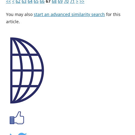
<<
<
62
63
64
65
66
67
68
69
70
71
>
>>
You may also
start an advanced similarity search
for this
article.