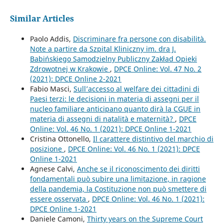
Similar Articles
Paolo Addis,
Discriminare fra persone con disabilità.
Note a partire da Szpital Kliniczny im. dra J.
Babińskiego Samodzielny Publiczny Zakład Opieki
Zdrowotnej w Krakowie
,
DPCE Online: Vol. 47 No. 2
(2021): DPCE Online 2-2021
Fabio Masci,
Sull’accesso al welfare dei cittadini di
Paesi terzi: le decisioni in materia di assegni per il
nucleo familiare anticipano quanto dirà la CGUE in
materia di assegni di natalità e maternità?
,
DPCE
Online: Vol. 46 No. 1 (2021): DPCE Online 1-2021
Cristina Ottonello,
Il carattere distintivo del marchio di
posizione
,
DPCE Online: Vol. 46 No. 1 (2021): DPCE
Online 1-2021
Agnese Calvi,
Anche se il riconoscimento dei diritti
fondamentali può subire una limitazione, in ragione
della pandemia, la Costituzione non può smettere di
essere osservata
,
DPCE Online: Vol. 46 No. 1 (2021):
DPCE Online 1-2021
Daniele Camoni,
Thirty years on the Supreme Court