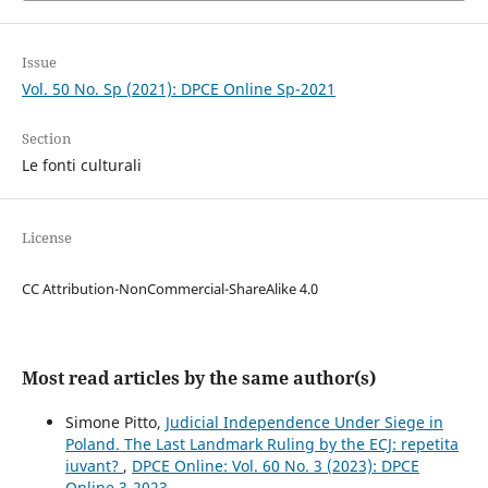
Issue
Vol. 50 No. Sp (2021): DPCE Online Sp-2021
Section
Le fonti culturali
License
CC Attribution-NonCommercial-ShareAlike 4.0
Most read articles by the same author(s)
Simone Pitto,
Judicial Independence Under Siege in
Poland. The Last Landmark Ruling by the ECJ: repetita
iuvant?
,
DPCE Online: Vol. 60 No. 3 (2023): DPCE
Online 3-2023