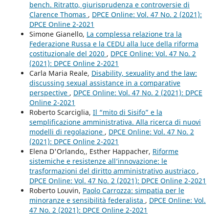
bench. Ritratto, giurisprudenza e controversie di
Clarence Thomas
,
DPCE Online: Vol. 47 No. 2 (2021):
DPCE Online 2-2021
Simone Gianello,
La complessa relazione tra la
Federazione Russa e la CEDU alla luce della riforma
costituzionale del 2020
,
DPCE Online: Vol. 47 No. 2
(2021): DPCE Online 2-2021
Carla Maria Reale,
Disability, sexuality and the law:
discussing sexual assistance in a comparative
perspective
,
DPCE Online: Vol. 47 No. 2 (2021): DPCE
Online 2-2021
Roberto Scarciglia,
Il “mito di Sisifo” e la
semplificazione amministrativa. Alla ricerca di nuovi
modelli di regolazione
,
DPCE Online: Vol. 47 No. 2
(2021): DPCE Online 2-2021
Elena D'Orlando,, Esther Happacher,
Riforme
sistemiche e resistenze all’innovazione: le
trasformazioni del diritto amministrativo austriaco
,
DPCE Online: Vol. 47 No. 2 (2021): DPCE Online 2-2021
Roberto Louvin,
Paolo Carrozza: simpatia per le
minoranze e sensibilità federalista
,
DPCE Online: Vol.
47 No. 2 (2021): DPCE Online 2-2021