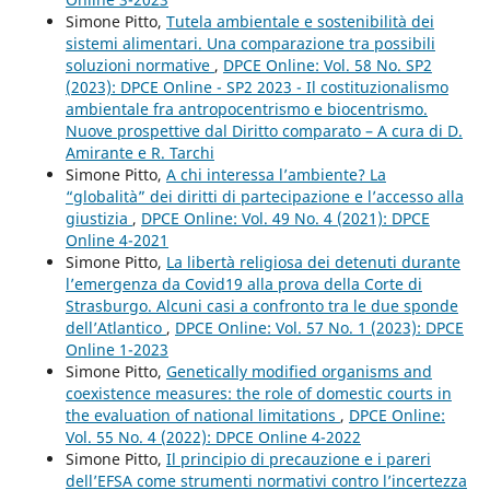
Simone Pitto,
Tutela ambientale e sostenibilità dei
sistemi alimentari. Una comparazione tra possibili
soluzioni normative
,
DPCE Online: Vol. 58 No. SP2
(2023): DPCE Online - SP2 2023 - Il costituzionalismo
ambientale fra antropocentrismo e biocentrismo.
Nuove prospettive dal Diritto comparato – A cura di D.
Amirante e R. Tarchi
Simone Pitto,
A chi interessa l’ambiente? La
“globalità” dei diritti di partecipazione e l’accesso alla
giustizia
,
DPCE Online: Vol. 49 No. 4 (2021): DPCE
Online 4-2021
Simone Pitto,
La libertà religiosa dei detenuti durante
l’emergenza da Covid19 alla prova della Corte di
Strasburgo. Alcuni casi a confronto tra le due sponde
dell’Atlantico
,
DPCE Online: Vol. 57 No. 1 (2023): DPCE
Online 1-2023
Simone Pitto,
Genetically modified organisms and
coexistence measures: the role of domestic courts in
the evaluation of national limitations
,
DPCE Online:
Vol. 55 No. 4 (2022): DPCE Online 4-2022
Simone Pitto,
Il principio di precauzione e i pareri
dell’EFSA come strumenti normativi contro l’incertezza