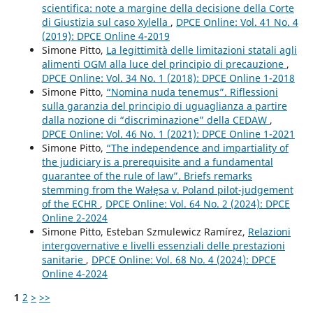
scientifica: note a margine della decisione della Corte
di Giustizia sul caso Xylella
,
DPCE Online: Vol. 41 No. 4
(2019): DPCE Online 4-2019
Simone Pitto,
La legittimità delle limitazioni statali agli
alimenti OGM alla luce del principio di precauzione
,
DPCE Online: Vol. 34 No. 1 (2018): DPCE Online 1-2018
Simone Pitto,
“Nomina nuda tenemus”. Riflessioni
sulla garanzia del principio di uguaglianza a partire
dalla nozione di “discriminazione” della CEDAW
,
DPCE Online: Vol. 46 No. 1 (2021): DPCE Online 1-2021
Simone Pitto,
“The independence and impartiality of
the judiciary is a prerequisite and a fundamental
guarantee of the rule of law”. Briefs remarks
stemming from the Wałęsa v. Poland pilot-judgement
of the ECHR
,
DPCE Online: Vol. 64 No. 2 (2024): DPCE
Online 2-2024
Simone Pitto, Esteban Szmulewicz Ramírez,
Relazioni
intergovernative e livelli essenziali delle prestazioni
sanitarie
,
DPCE Online: Vol. 68 No. 4 (2024): DPCE
Online 4-2024
1
2
>
>>