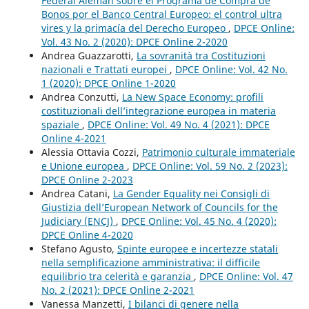
Federal Alemán sobre el Programa de Compra de
Bonos por el Banco Central Europeo: el control ultra
vires y la primacía del Derecho Europeo
,
DPCE Online:
Vol. 43 No. 2 (2020): DPCE Online 2-2020
Andrea Guazzarotti,
La sovranità tra Costituzioni
nazionali e Trattati europei
,
DPCE Online: Vol. 42 No.
1 (2020): DPCE Online 1-2020
Andrea Conzutti,
La New Space Economy: profili
costituzionali dell’integrazione europea in materia
spaziale
,
DPCE Online: Vol. 49 No. 4 (2021): DPCE
Online 4-2021
Alessia Ottavia Cozzi,
Patrimonio culturale immateriale
e Unione europea
,
DPCE Online: Vol. 59 No. 2 (2023):
DPCE Online 2-2023
Andrea Catani,
La Gender Equality nei Consigli di
Giustizia dell’European Network of Councils for the
Judiciary (ENCJ)
,
DPCE Online: Vol. 45 No. 4 (2020):
DPCE Online 4-2020
Stefano Agusto,
Spinte europee e incertezze statali
nella semplificazione amministrativa: il difficile
equilibrio tra celerità e garanzia
,
DPCE Online: Vol. 47
No. 2 (2021): DPCE Online 2-2021
Vanessa Manzetti,
I bilanci di genere nella