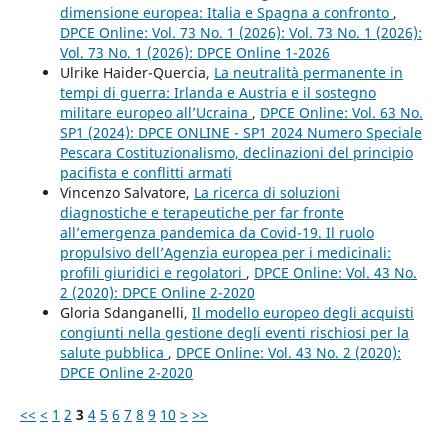
dimensione europea: Italia e Spagna a confronto
,
DPCE Online: Vol. 73 No. 1 (2026): Vol. 73 No. 1 (2026):
Vol. 73 No. 1 (2026): DPCE Online 1-2026
Ulrike Haider-Quercia,
La neutralità permanente in
tempi di guerra: Irlanda e Austria e il sostegno
militare europeo all’Ucraina
,
DPCE Online: Vol. 63 No.
SP1 (2024): DPCE ONLINE - SP1 2024 Numero Speciale
Pescara Costituzionalismo, declinazioni del principio
pacifista e conflitti armati
Vincenzo Salvatore,
La ricerca di soluzioni
diagnostiche e terapeutiche per far fronte
all’emergenza pandemica da Covid-19. Il ruolo
propulsivo dell’Agenzia europea per i medicinali:
profili giuridici e regolatori
,
DPCE Online: Vol. 43 No.
2 (2020): DPCE Online 2-2020
Gloria Sdanganelli,
Il modello europeo degli acquisti
congiunti nella gestione degli eventi rischiosi per la
salute pubblica
,
DPCE Online: Vol. 43 No. 2 (2020):
DPCE Online 2-2020
<<
<
1
2
3
4
5
6
7
8
9
10
>
>>