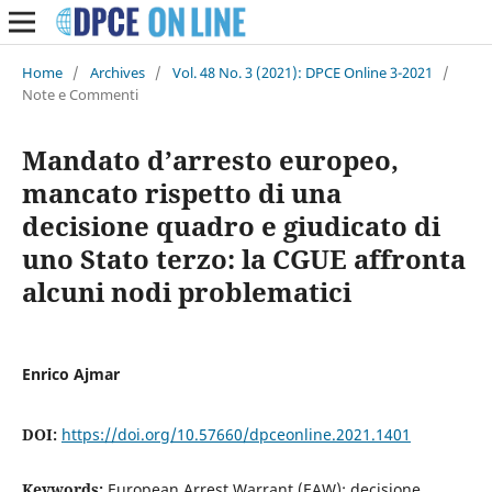
Home
/
Archives
/
Vol. 48 No. 3 (2021): DPCE Online 3-2021
/
Note e Commenti
Mandato d’arresto europeo,
mancato rispetto di una
decisione quadro e giudicato di
uno Stato terzo: la CGUE affronta
alcuni nodi problematici
Enrico Ajmar
DOI:
https://doi.org/10.57660/dpceonline.2021.1401
Keywords:
European Arrest Warrant (EAW); decisione