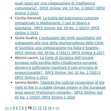
quali spazi per una cooperazione di intelligence
comunitaria?
,
DPCE Online: Vol. 53 No. 3 (2022): DPCE
Online 3-2022
Cecilia Honorati,
La tutela del patrimonio culturale
immateriale in Medioriente. I casi di libano e
Giordania
,
DPCE Online: Vol. 59 No. 2 (2023): DPCE
Online 2-2023
Giulia Gualco,
L’evoluzione dei limiti quantitativi del
subappalto alla luce della giurisprudenza della Corte
di Giustizia: una comparazione tra Italia e Spagna
,
DPCE Online: Vol. 49 No. 4 (2021): DPCE Online 4-2021
Alessio Laconi,
La Corte di Giustizia dell’Unione
europea sulla perdita della cittadinanza europea:
davvero è sufficiente rispettare il solo principio di
proporzionalità?
,
DPCE Online: Vol. 52 No. 2 (2022):
DPCE Online 2-2022
Serena Baldin,
Towards the judicial recognition of the
right to live in a stable climate system in the European
legal space? Preliminary remarks•
,
DPCE Online: Vol.
43 No. 2 (2020): DPCE Online 2-2020
<<
<
5
6
7
8
9
10
11
12
13
14
>
>>