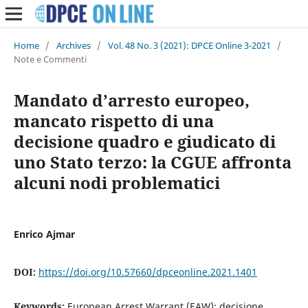
Home
/
Archives
/
Vol. 48 No. 3 (2021): DPCE Online 3-2021
/
Note e Commenti
Mandato d’arresto europeo,
mancato rispetto di una
decisione quadro e giudicato di
uno Stato terzo: la CGUE affronta
alcuni nodi problematici
Enrico Ajmar
DOI:
https://doi.org/10.57660/dpceonline.2021.1401
Keywords:
European Arrest Warrant (EAW); decisione