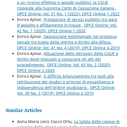
a un ricorso effettivo e appalti pubblici: la CGUE
risponde alla Suprema Corte di Cassazione italiana
,
DPCE Online: Vol. 51 No. 1 (2022): DPCE Online 1-2022
Enrico Ajmar,
Prestazione di servizi pubblici tra gara
d’appalto e affidamento in-house
,
DPCE Online: Vol.
42 No. 1 (2020): DPCE Online 1-2020
Enrico Ajmar,
Deposizione testimoniale nel processo
penale tra tutela della vittima e diritto alla difesa
,
DPCE Online: Vol. 41 No. 4 (2019): DPCE Online 4-2019
Enrico Ajmar,
Attuazione delle decisioni della CGUE e
diritto degli imputati a conoscere gli atti del
procedimento
,
DPCE Online: Vol. 43 No. 2 (2020):
DPCE Online 2-2020
Enrico Ajmar,
Il difficile bilanciamento tra tagli alla
retribuzione dei giudici e principi di eguaglianza e
indipendenza dell’ordine giudiziario
,
DPCE Online:
Vol. 39 No. 2 (2019): DPCE Online 2-2019
Similar Articles
Anna Maria Lecis Cocco Ortu,
La tutela delle coppie di