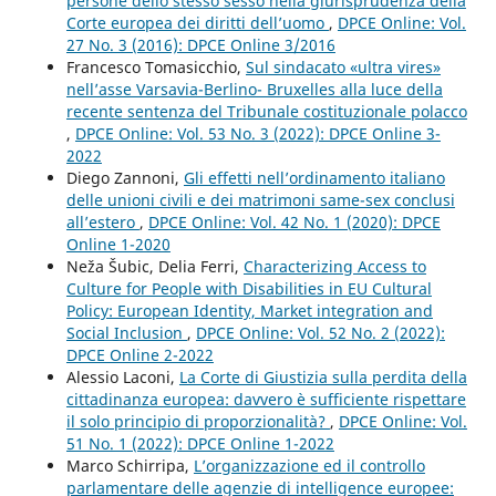
persone dello stesso sesso nella giurisprudenza della
Corte europea dei diritti dell’uomo
,
DPCE Online: Vol.
27 No. 3 (2016): DPCE Online 3/2016
Francesco Tomasicchio,
Sul sindacato «ultra vires»
nell’asse Varsavia-Berlino- Bruxelles alla luce della
recente sentenza del Tribunale costituzionale polacco
,
DPCE Online: Vol. 53 No. 3 (2022): DPCE Online 3-
2022
Diego Zannoni,
Gli effetti nell’ordinamento italiano
delle unioni civili e dei matrimoni same-sex conclusi
all’estero
,
DPCE Online: Vol. 42 No. 1 (2020): DPCE
Online 1-2020
Neža Šubic, Delia Ferri,
Characterizing Access to
Culture for People with Disabilities in EU Cultural
Policy: European Identity, Market integration and
Social Inclusion
,
DPCE Online: Vol. 52 No. 2 (2022):
DPCE Online 2-2022
Alessio Laconi,
La Corte di Giustizia sulla perdita della
cittadinanza europea: davvero è sufficiente rispettare
il solo principio di proporzionalità?
,
DPCE Online: Vol.
51 No. 1 (2022): DPCE Online 1-2022
Marco Schirripa,
L’organizzazione ed il controllo
parlamentare delle agenzie di intelligence europee: