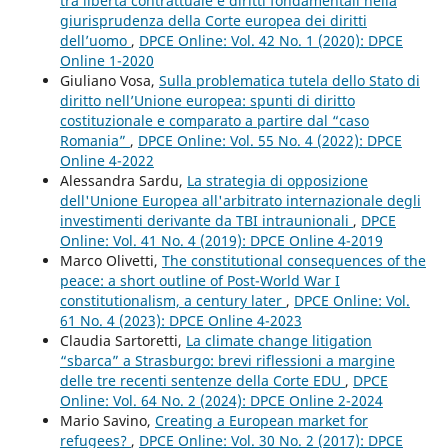
tra libertà contrattuale e diritti fondamentali nella
giurisprudenza della Corte europea dei diritti
dell’uomo
,
DPCE Online: Vol. 42 No. 1 (2020): DPCE
Online 1-2020
Giuliano Vosa,
Sulla problematica tutela dello Stato di
diritto nell’Unione europea: spunti di diritto
costituzionale e comparato a partire dal “caso
Romania”
,
DPCE Online: Vol. 55 No. 4 (2022): DPCE
Online 4-2022
Alessandra Sardu,
La strategia di opposizione
dell'Unione Europea all'arbitrato internazionale degli
investimenti derivante da TBI intraunionali
,
DPCE
Online: Vol. 41 No. 4 (2019): DPCE Online 4-2019
Marco Olivetti,
The constitutional consequences of the
peace: a short outline of Post-World War I
constitutionalism, a century later
,
DPCE Online: Vol.
61 No. 4 (2023): DPCE Online 4-2023
Claudia Sartoretti,
La climate change litigation
“sbarca” a Strasburgo: brevi riflessioni a margine
delle tre recenti sentenze della Corte EDU
,
DPCE
Online: Vol. 64 No. 2 (2024): DPCE Online 2-2024
Mario Savino,
Creating a European market for
refugees?
,
DPCE Online: Vol. 30 No. 2 (2017): DPCE