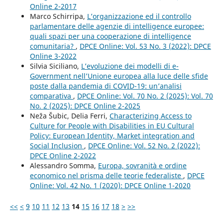
Online 2-2017
Marco Schirripa,
L’organizzazione ed il controllo
parlamentare delle agenzie di intelligence europee:
quali spazi per una cooperazione di intelligence
comunitaria?
,
DPCE Online: Vol. 53 No. 3 (2022): DPCE
Online 3-2022
Silvia Siciliano,
L’evoluzione dei modelli di e-
Government nell’Unione europea alla luce delle sfide
poste dalla pandemia di COVID-19: un’analisi
comparativa
,
DPCE Online: Vol. 70 No. 2 (2025): Vol. 70
No. 2 (2025): DPCE Online 2-2025
Neža Šubic, Delia Ferri,
Characterizing Access to
Culture for People with Disabilities in EU Cultural
Policy: European Identity, Market integration and
Social Inclusion
,
DPCE Online: Vol. 52 No. 2 (2022):
DPCE Online 2-2022
Alessandro Somma,
Europa, sovranità e ordine
economico nel prisma delle teorie federaliste
,
DPCE
Online: Vol. 42 No. 1 (2020): DPCE Online 1-2020
<<
<
9
10
11
12
13
14
15
16
17
18
>
>>