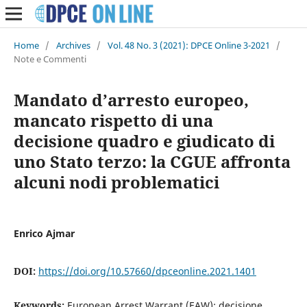
Home
/
Archives
/
Vol. 48 No. 3 (2021): DPCE Online 3-2021
/
Note e Commenti
Mandato d’arresto europeo,
mancato rispetto di una
decisione quadro e giudicato di
uno Stato terzo: la CGUE affronta
alcuni nodi problematici
Enrico Ajmar
DOI:
https://doi.org/10.57660/dpceonline.2021.1401
Keywords:
European Arrest Warrant (EAW); decisione