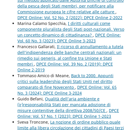
sul metodo applicato dalle Autorità uniche di controllo
della pesca degli Stati membri, per notificare alla
Commissione europea le cifre relative alle catture
,
DPCE Online: Vol. 52 No. 2 (2022): DPCE Online 2-2022
Marina Calamo Specchia,
I diritti culturali come
componente pluralista degli Stati post-nazionali. Verso
un concetto dinamico di cittadinanza?
,
DPCE Online:
Vol. 60 No. 3 (2023): DPCE Online 3-2023
Francesco Gallarati,
Il ricorso di annullamento a tutela
dell’indipendenza delle banche centrali nazionali: un
rimedio sui generis, al confine tra Unione e Stati
membri
,
DPCE Online: Vol. 39 No. 2 (2019): DPCE
Online 2-2019
Tommaso Amico di Meane,
Back to 2000. Appunti
critici sulla leadership degli Stati Uniti nel diritto
comparato di fine Novecento
,
DPCE Online: Vol. 65
No. 3 (2024): DPCE Online 3-2024
Guido Befani,
Qualità dell’aria ambiente e
(ir)responsabilità Stati per mancata adozione di
misure contenitive della direttiva 2008/50/CE
,
DPCE
Online: Vol. 57 No. 1 (2023): DPCE Online 1-2023
Sveva Troncone,
La nozione di ordine pubblico quale
limite alla libera circolazione dei cittadini di Paesi terzi