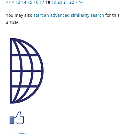
<<
<
13
14
15
16
17
18
19
20
21
22
>
>>
You may also
start an advanced similarity search
for this
article.