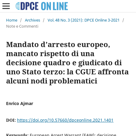
Home
/
Archives
/
Vol. 48 No. 3 (2021): DPCE Online 3-2021
/
Note e Commenti
Mandato d’arresto europeo,
mancato rispetto di una
decisione quadro e giudicato di
uno Stato terzo: la CGUE affronta
alcuni nodi problematici
Enrico Ajmar
DOI:
https://doi.org/10.57660/dpceonline.2021.1401
Keywords:
European Arrest Warrant (EAW); decisione