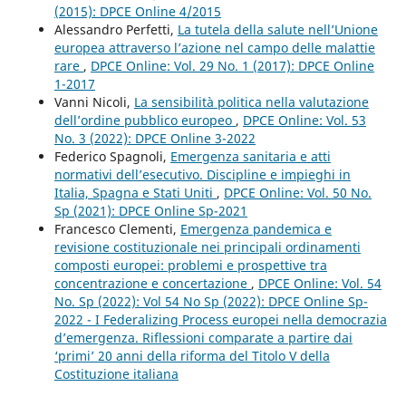
(2015): DPCE Online 4/2015
Alessandro Perfetti,
La tutela della salute nell’Unione
europea attraverso l’azione nel campo delle malattie
rare
,
DPCE Online: Vol. 29 No. 1 (2017): DPCE Online
1-2017
Vanni Nicoli,
La sensibilità politica nella valutazione
dell’ordine pubblico europeo
,
DPCE Online: Vol. 53
No. 3 (2022): DPCE Online 3-2022
Federico Spagnoli,
Emergenza sanitaria e atti
normativi dell’esecutivo. Discipline e impieghi in
Italia, Spagna e Stati Uniti
,
DPCE Online: Vol. 50 No.
Sp (2021): DPCE Online Sp-2021
Francesco Clementi,
Emergenza pandemica e
revisione costituzionale nei principali ordinamenti
composti europei: problemi e prospettive tra
concentrazione e concertazione
,
DPCE Online: Vol. 54
No. Sp (2022): Vol 54 No Sp (2022): DPCE Online Sp-
2022 - I Federalizing Process europei nella democrazia
d’emergenza. Riflessioni comparate a partire dai
‘primi’ 20 anni della riforma del Titolo V della
Costituzione italiana