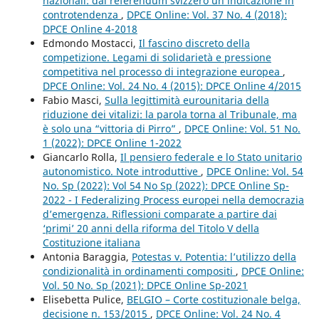
nazionali: dal referendum svizzero un’indicazione in
controtendenza
,
DPCE Online: Vol. 37 No. 4 (2018):
DPCE Online 4-2018
Edmondo Mostacci,
Il fascino discreto della
competizione. Legami di solidarietà e pressione
competitiva nel processo di integrazione europea
,
DPCE Online: Vol. 24 No. 4 (2015): DPCE Online 4/2015
Fabio Masci,
Sulla legittimità eurounitaria della
riduzione dei vitalizi: la parola torna al Tribunale, ma
è solo una “vittoria di Pirro”
,
DPCE Online: Vol. 51 No.
1 (2022): DPCE Online 1-2022
Giancarlo Rolla,
Il pensiero federale e lo Stato unitario
autonomistico. Note introduttive
,
DPCE Online: Vol. 54
No. Sp (2022): Vol 54 No Sp (2022): DPCE Online Sp-
2022 - I Federalizing Process europei nella democrazia
d’emergenza. Riflessioni comparate a partire dai
‘primi’ 20 anni della riforma del Titolo V della
Costituzione italiana
Antonia Baraggia,
Potestas v. Potentia: l’utilizzo della
condizionalità in ordinamenti compositi
,
DPCE Online:
Vol. 50 No. Sp (2021): DPCE Online Sp-2021
Elisebetta Pulice,
BELGIO – Corte costituzionale belga,
decisione n. 153/2015
,
DPCE Online: Vol. 24 No. 4