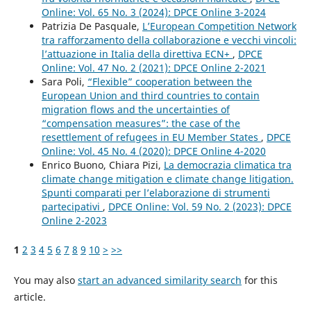
Online: Vol. 65 No. 3 (2024): DPCE Online 3-2024
Patrizia De Pasquale,
L’European Competition Network
tra rafforzamento della collaborazione e vecchi vincoli:
l’attuazione in Italia della direttiva ECN+
,
DPCE
Online: Vol. 47 No. 2 (2021): DPCE Online 2-2021
Sara Poli,
“Flexible” cooperation between the
European Union and third countries to contain
migration flows and the uncertainties of
“compensation measures”: the case of the
resettlement of refugees in EU Member States
,
DPCE
Online: Vol. 45 No. 4 (2020): DPCE Online 4-2020
Enrico Buono, Chiara Pizi,
La democrazia climatica tra
climate change mitigation e climate change litigation.
Spunti comparati per l’elaborazione di strumenti
partecipativi
,
DPCE Online: Vol. 59 No. 2 (2023): DPCE
Online 2-2023
1
2
3
4
5
6
7
8
9
10
>
>>
You may also
start an advanced similarity search
for this
article.