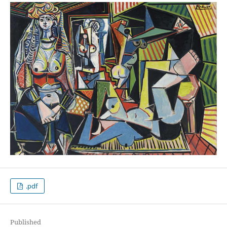
.pdf
Published