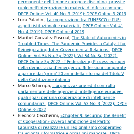
permanente dell’Unione europea: disciplina, prassi e
ruolo nell’integrazione in materia di difesa comune
,
DPCE Online: Vol. 40 No. 3 (2019): DPCE Online 3-2019
Luca Paladini,
La cooperazione tra l’UNESCO e l’UE:
aspetti istituzionali e materiali
,
DPCE Online: Vol. 41
No. 4 (2019): DPCE Online 4-2019
Maribel González Pascual,
The State of Autonomies in
Troubled Times: The Pandemic Provides a Catalyst for
Reinvigorating Inter-Governmental Relations
,
DPCE
Online: Vol. 54 No. Sp (2022): Vol 54 No Sp (2022):
DPCE Online Sp-2022 - I Federalizing Process europei
nella democrazia d’emergenza. Riflessioni comparate
a partire dai ‘primi’ 20 anni della riforma del Titolo V
della Costituzione italiana
Marco Schirripa,
L’organizzazione ed il controllo
parlamentare delle agenzie di intelligence europee:
quali spazi per una cooperazione di intelligence
comunitaria?
,
DPCE Online: Vol. 53 No. 3 (2022): DPCE
Online 3-2022
Eleonora Ceccherini,
«Chapter 9: Securing the Benefit
of Cooperation» ovvero l’ambizione del Partito
Laburista di realizzare un regionalismo cooperativo
fra volontà riformatrice e occasioni mancate
,
DPCE