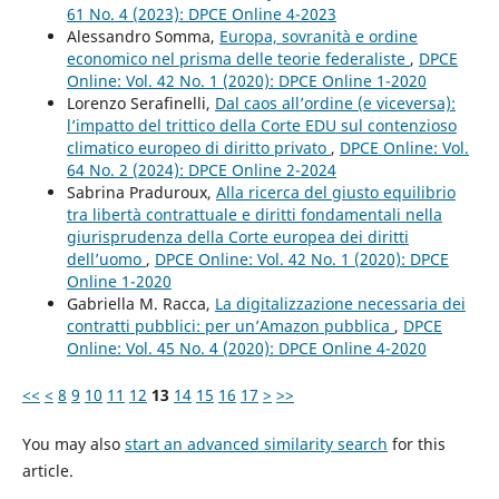
61 No. 4 (2023): DPCE Online 4-2023
Alessandro Somma,
Europa, sovranità e ordine
economico nel prisma delle teorie federaliste
,
DPCE
Online: Vol. 42 No. 1 (2020): DPCE Online 1-2020
Lorenzo Serafinelli,
Dal caos all’ordine (e viceversa):
l’impatto del trittico della Corte EDU sul contenzioso
climatico europeo di diritto privato
,
DPCE Online: Vol.
64 No. 2 (2024): DPCE Online 2-2024
Sabrina Praduroux,
Alla ricerca del giusto equilibrio
tra libertà contrattuale e diritti fondamentali nella
giurisprudenza della Corte europea dei diritti
dell’uomo
,
DPCE Online: Vol. 42 No. 1 (2020): DPCE
Online 1-2020
Gabriella M. Racca,
La digitalizzazione necessaria dei
contratti pubblici: per un’Amazon pubblica
,
DPCE
Online: Vol. 45 No. 4 (2020): DPCE Online 4-2020
<<
<
8
9
10
11
12
13
14
15
16
17
>
>>
You may also
start an advanced similarity search
for this
article.