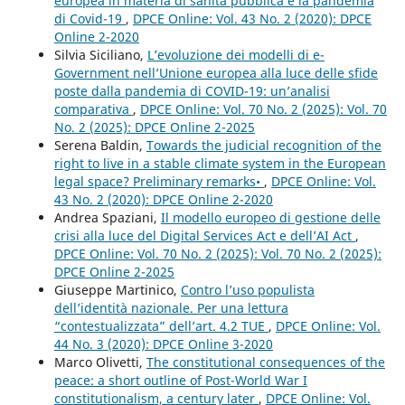
europea in materia di sanità pubblica e la pandemia
di Covid-19
,
DPCE Online: Vol. 43 No. 2 (2020): DPCE
Online 2-2020
Silvia Siciliano,
L’evoluzione dei modelli di e-
Government nell’Unione europea alla luce delle sfide
poste dalla pandemia di COVID-19: un’analisi
comparativa
,
DPCE Online: Vol. 70 No. 2 (2025): Vol. 70
No. 2 (2025): DPCE Online 2-2025
Serena Baldin,
Towards the judicial recognition of the
right to live in a stable climate system in the European
legal space? Preliminary remarks•
,
DPCE Online: Vol.
43 No. 2 (2020): DPCE Online 2-2020
Andrea Spaziani,
Il modello europeo di gestione delle
crisi alla luce del Digital Services Act e dell’AI Act
,
DPCE Online: Vol. 70 No. 2 (2025): Vol. 70 No. 2 (2025):
DPCE Online 2-2025
Giuseppe Martinico,
Contro l’uso populista
dell’identità nazionale. Per una lettura
“contestualizzata” dell’art. 4.2 TUE
,
DPCE Online: Vol.
44 No. 3 (2020): DPCE Online 3-2020
Marco Olivetti,
The constitutional consequences of the
peace: a short outline of Post-World War I
constitutionalism, a century later
,
DPCE Online: Vol.