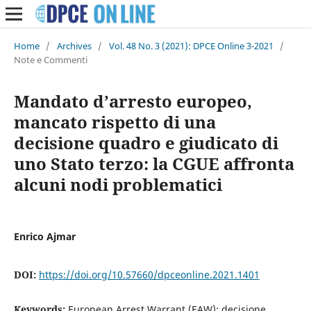
Home
/
Archives
/
Vol. 48 No. 3 (2021): DPCE Online 3-2021
/
Note e Commenti
Mandato d’arresto europeo,
mancato rispetto di una
decisione quadro e giudicato di
uno Stato terzo: la CGUE affronta
alcuni nodi problematici
Enrico Ajmar
DOI:
https://doi.org/10.57660/dpceonline.2021.1401
Keywords:
European Arrest Warrant (EAW); decisione