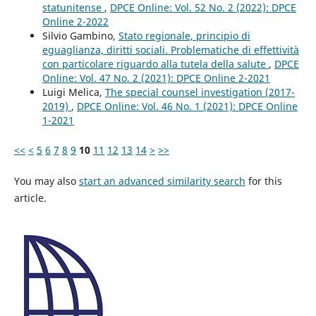
statunitense
,
DPCE Online: Vol. 52 No. 2 (2022): DPCE
Online 2-2022
Silvio Gambino,
Stato regionale, principio di
eguaglianza, diritti sociali. Problematiche di effettività
con particolare riguardo alla tutela della salute
,
DPCE
Online: Vol. 47 No. 2 (2021): DPCE Online 2-2021
Luigi Melica,
The special counsel investigation (2017-
2019)
,
DPCE Online: Vol. 46 No. 1 (2021): DPCE Online
1-2021
<<
<
5
6
7
8
9
10
11
12
13
14
>
>>
You may also
start an advanced similarity search
for this
article.