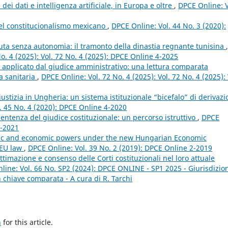
dei dati e intelligenza artificiale, in Europa e oltre
,
DPCE Online: V
el constitucionalismo mexicano
,
DPCE Online: Vol. 44 No. 3 (2020):
ta senza autonomia: il tramonto della dinastia regnante tunisina
,
No. 4 (2025): Vol. 72 No. 4 (2025): DPCE Online 4-2025
tà applicato dal giudice amministrativo: una lettura comparata
a sanitaria
,
DPCE Online: Vol. 72 No. 4 (2025): Vol. 72 No. 4 (2025): 
ustizia in Ungheria: un sistema istituzionale “bicefalo” di derivaz
. 45 No. 4 (2020): DPCE Online 4-2020
sentenza del giudice costituzionale: un percorso istruttivo
,
DPCE
4-2021
lic and economic powers under the new Hungarian Economic
 EU law
,
DPCE Online: Vol. 39 No. 2 (2019): DPCE Online 2-2019
ittimazione e consenso delle Corti costituzionali nel loro attuale
line: Vol. 66 No. SP2 (2024): DPCE ONLINE - SP1 2025 - Giurisdizio
 in chiave comparata - A cura di R. Tarchi
h
for this article.