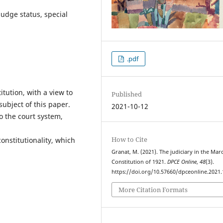
judge status, special
.pdf
itution, with a view to
Published
subject of this paper.
2021-10-12
to the court system,
How to Cite
constitutionality, which
Granat, M. (2021). The judiciary in the Mar
Constitution of 1921.
DPCE Online
,
48
(3).
https://doi.org/10.57660/dpceonline.2021
More Citation Formats