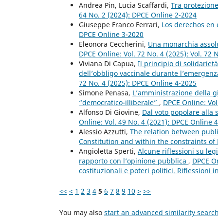
Andrea Pin, Lucia Scaffardi,
Tra protezione 
64 No. 2 (2024): DPCE Online 2-2024
Giuseppe Franco Ferrari,
Los derechos en 
DPCE Online 3-2020
Eleonora Ceccherini,
Una monarchia assolu
DPCE Online: Vol. 72 No. 4 (2025): Vol. 72 
Viviana Di Capua,
Il principio di solidarie
dell’obbligo vaccinale durante l’emergenz
72 No. 4 (2025): DPCE Online 4-2025
Simone Penasa,
L’amministrazione della gi
“democratico-illiberale”
,
DPCE Online: Vol
Alfonso Di Giovine,
Dal voto popolare alla 
Online: Vol. 49 No. 4 (2021): DPCE Online 
Alessio Azzutti,
The relation between pub
Constitution and within the constraints of
Angioletta Sperti,
Alcune riflessioni su leg
rapporto con l’opinione pubblica
,
DPCE On
costituzionali e poteri politici. Riflessioni
<<
<
1
2
3
4
5
6
7
8
9
10
>
>>
You may also
start an advanced similarity searc