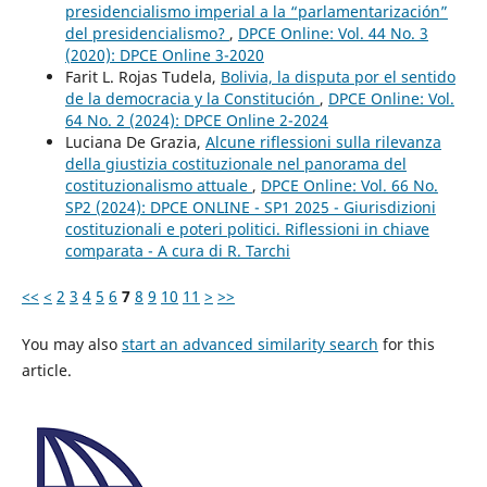
presidencialismo imperial a la “parlamentarización”
del presidencialismo?
,
DPCE Online: Vol. 44 No. 3
(2020): DPCE Online 3-2020
Farit L. Rojas Tudela,
Bolivia, la disputa por el sentido
de la democracia y la Constitución
,
DPCE Online: Vol.
64 No. 2 (2024): DPCE Online 2-2024
Luciana De Grazia,
Alcune riflessioni sulla rilevanza
della giustizia costituzionale nel panorama del
costituzionalismo attuale
,
DPCE Online: Vol. 66 No.
SP2 (2024): DPCE ONLINE - SP1 2025 - Giurisdizioni
costituzionali e poteri politici. Riflessioni in chiave
comparata - A cura di R. Tarchi
<<
<
2
3
4
5
6
7
8
9
10
11
>
>>
You may also
start an advanced similarity search
for this
article.