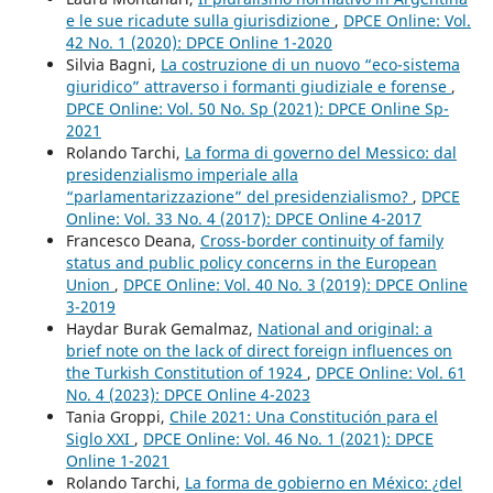
e le sue ricadute sulla giurisdizione
,
DPCE Online: Vol.
42 No. 1 (2020): DPCE Online 1-2020
Silvia Bagni,
La costruzione di un nuovo “eco-sistema
giuridico” attraverso i formanti giudiziale e forense
,
DPCE Online: Vol. 50 No. Sp (2021): DPCE Online Sp-
2021
Rolando Tarchi,
La forma di governo del Messico: dal
presidenzialismo imperiale alla
“parlamentarizzazione” del presidenzialismo?
,
DPCE
Online: Vol. 33 No. 4 (2017): DPCE Online 4-2017
Francesco Deana,
Cross-border continuity of family
status and public policy concerns in the European
Union
,
DPCE Online: Vol. 40 No. 3 (2019): DPCE Online
3-2019
Haydar Burak Gemalmaz,
National and original: a
brief note on the lack of direct foreign influences on
the Turkish Constitution of 1924
,
DPCE Online: Vol. 61
No. 4 (2023): DPCE Online 4-2023
Tania Groppi,
Chile 2021: Una Constitución para el
Siglo XXI
,
DPCE Online: Vol. 46 No. 1 (2021): DPCE
Online 1-2021
Rolando Tarchi,
La forma de gobierno en México: ¿del