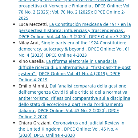
prospettiva di Norvegia e Finlandia
,
DPCE Online: Vol.
70 No. 2 (2025): Vol. 70 No. 2 (2025): DPCE Online 2-
2025
Luca Mezzetti,
La Constitución mexicana de 1917 en la
perspectiva histórica: influencias y trascendencias
,
DPCE Online: Vol. 44 No. 3 (2020): DPCE Online 3-2020
Nilay Arat,
Single party era of the 1924 Constitution:
democracy, autocracy & beyond
,
DPCE Online: Vol. 61
No. 4 (2023): DPCE Online 4-2023
Rino Casella,
La riforma elettorale in Canada: la
difficile ricerca di un’alternativa al “first-past-the-post
system”
,
DPCE Online: Vol. 41 No. 4 (2019): DPCE
Online 4-2019
Emilio Minniti,
Dall’analisi comparata della gestione
dell’emergenza Covid19 alle criticità della normativa
antiterrorismo: riflessioni comparative sulla disciplina
dello stato di eccezione a partire dall’ordinamento
italiano
,
DPCE Online: Vol. 43 No. 2 (2020): DPCE
Online 2-2020
Chiara Graziani,
Coronavirus and Judicial Review in
the United Kingdom
,
DPCE Online: Vol. 45 No. 4
(2020): DPCE Online 4-2020