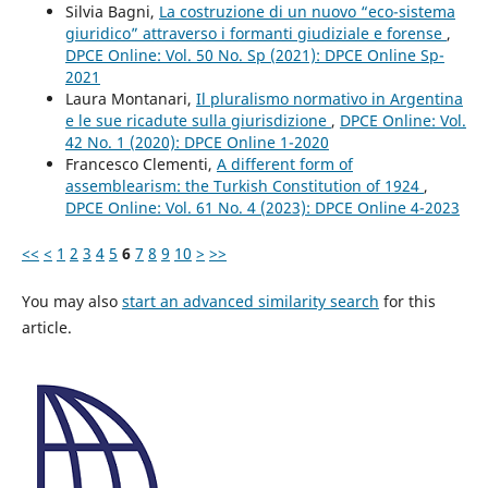
Silvia Bagni,
La costruzione di un nuovo “eco-sistema
giuridico” attraverso i formanti giudiziale e forense
,
DPCE Online: Vol. 50 No. Sp (2021): DPCE Online Sp-
2021
Laura Montanari,
Il pluralismo normativo in Argentina
e le sue ricadute sulla giurisdizione
,
DPCE Online: Vol.
42 No. 1 (2020): DPCE Online 1-2020
Francesco Clementi,
A different form of
assemblearism: the Turkish Constitution of 1924
,
DPCE Online: Vol. 61 No. 4 (2023): DPCE Online 4-2023
<<
<
1
2
3
4
5
6
7
8
9
10
>
>>
You may also
start an advanced similarity search
for this
article.