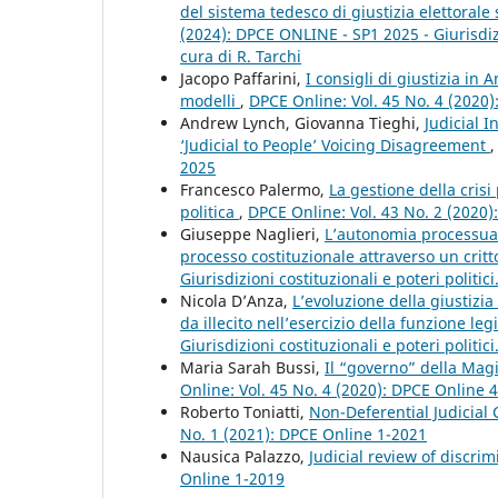
del sistema tedesco di giustizia elettorale
(2024): DPCE ONLINE - SP1 2025 - Giurisdizio
cura di R. Tarchi
Jacopo Paffarini,
I consigli di giustizia in
modelli
,
DPCE Online: Vol. 45 No. 4 (2020
Andrew Lynch, Giovanna Tieghi,
Judicial 
‘Judicial to People’ Voicing Disagreement
2025
Francesco Palermo,
La gestione della crisi
politica
,
DPCE Online: Vol. 43 No. 2 (2020
Giuseppe Naglieri,
L’autonomia processuale
processo costituzionale attraverso un crit
Giurisdizioni costituzionali e poteri politic
Nicola D’Anza,
L’evoluzione della giustizia
da illecito nell’esercizio della funzione leg
Giurisdizioni costituzionali e poteri politic
Maria Sarah Bussi,
Il “governo” della Magi
Online: Vol. 45 No. 4 (2020): DPCE Online 
Roberto Toniatti,
Non-Deferential Judicial
No. 1 (2021): DPCE Online 1-2021
Nausica Palazzo,
Judicial review of discri
Online 1-2019