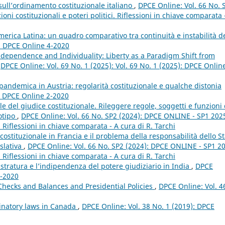
 sull’ordinamento costituzionale italiano
,
DPCE Online: Vol. 66 No. 
ni costituzionali e poteri politici. Riflessioni in chiave comparata 
 America Latina: un quadro comparativo tra continuità e instabilità d
): DPCE Online 4-2020
Independence and Individuality: Liberty as a Paradigm Shift from
,
DPCE Online: Vol. 69 No. 1 (2025): Vol. 69 No. 1 (2025): DPCE Onlin
 pandemica in Austria: regolarità costituzionale e qualche distonia
): DPCE Online 2-2020
 del giudice costituzionale. Rileggere regole, soggetti e funzioni 
totipo
,
DPCE Online: Vol. 66 No. SP2 (2024): DPCE ONLINE - SP1 2025
i. Riflessioni in chiave comparata - A cura di R. Tarchi
 costituzionale in Francia e il problema della responsabilità dello S
islativa
,
DPCE Online: Vol. 66 No. SP2 (2024): DPCE ONLINE - SP1 20
i. Riflessioni in chiave comparata - A cura di R. Tarchi
stratura e l’indipendenza del potere giudiziario in India
,
DPCE
4-2020
 Checks and Balances and Presidential Policies
,
DPCE Online: Vol. 4
minatory laws in Canada
,
DPCE Online: Vol. 38 No. 1 (2019): DPCE