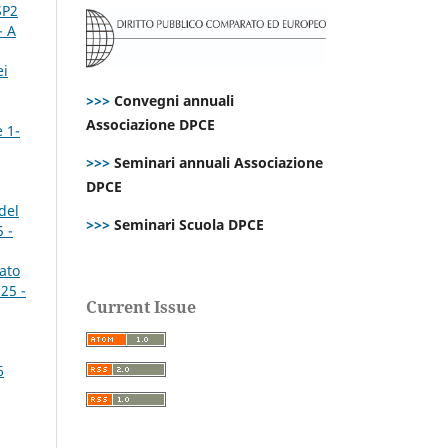
SP2
- A
ei
>>>
Convegni annuali
Associazione DPCE
e 1-
>>>
Seminari annuali Associazione
DPCE
del
>>>
Seminari Scuola DPCE
 -
tato
25 -
Current Issue
6