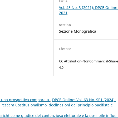
Issue
Vol. 48 No. 3 (2021): DPCE Online
2021
Section
Sezione Monografica
License
CC Attribution-NonCommercial-Share
4.0
e: una prospettiva comparata
,
DPCE Online: Vol. 63 No. SP1 (2024):
scara Costituzionalismo, declinazioni del principio pacifista e
icht come giudice del contenzioso elettorale e la possibile influe