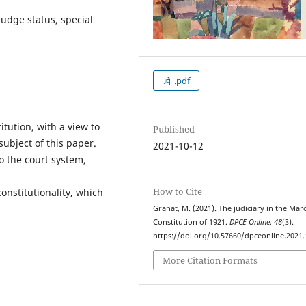
judge status, special
.pdf
itution, with a view to
Published
subject of this paper.
2021-10-12
to the court system,
How to Cite
constitutionality, which
Granat, M. (2021). The judiciary in the Mar
Constitution of 1921.
DPCE Online
,
48
(3).
https://doi.org/10.57660/dpceonline.2021
More Citation Formats