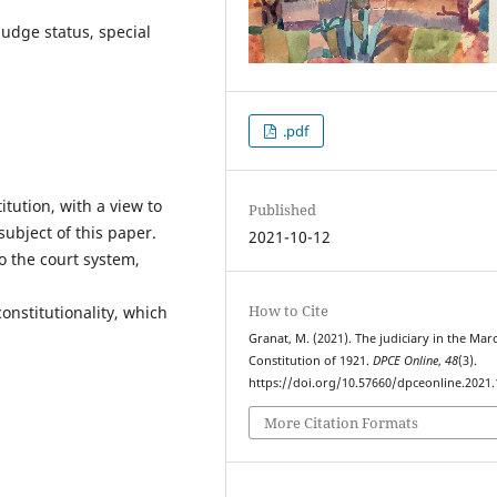
judge status, special
.pdf
itution, with a view to
Published
subject of this paper.
2021-10-12
to the court system,
How to Cite
constitutionality, which
Granat, M. (2021). The judiciary in the Mar
Constitution of 1921.
DPCE Online
,
48
(3).
https://doi.org/10.57660/dpceonline.2021
More Citation Formats