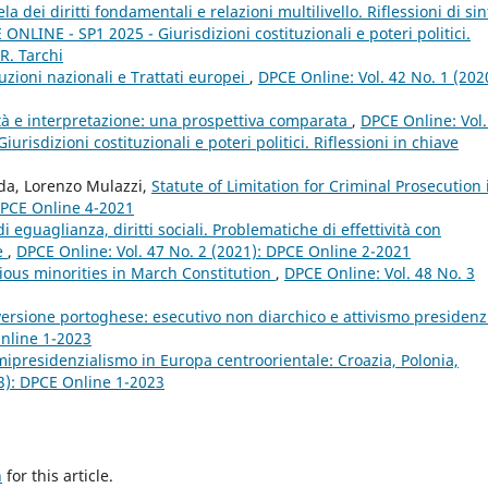
ela dei diritti fondamentali e relazioni multilivello. Riflessioni di sin
ONLINE - SP1 2025 - Giurisdizioni costituzionali e poteri politici.
R. Tarchi
tuzioni nazionali e Trattati europei
,
DPCE Online: Vol. 42 No. 1 (202
ità e interpretazione: una prospettiva comparata
,
DPCE Online: Vol.
risdizioni costituzionali e poteri politici. Riflessioni in chiave
nda, Lorenzo Mulazzi,
Statute of Limitation for Criminal Prosecution 
 DPCE Online 4-2021
i eguaglianza, diritti sociali. Problematiche di effettività con
te
,
DPCE Online: Vol. 47 No. 2 (2021): DPCE Online 2-2021
ious minorities in March Constitution
,
DPCE Online: Vol. 48 No. 3
versione portoghese: esecutivo non diarchico e attivismo presidenz
Online 1-2023
mipresidenzialismo in Europa centroorientale: Croazia, Polonia,
23): DPCE Online 1-2023
h
for this article.