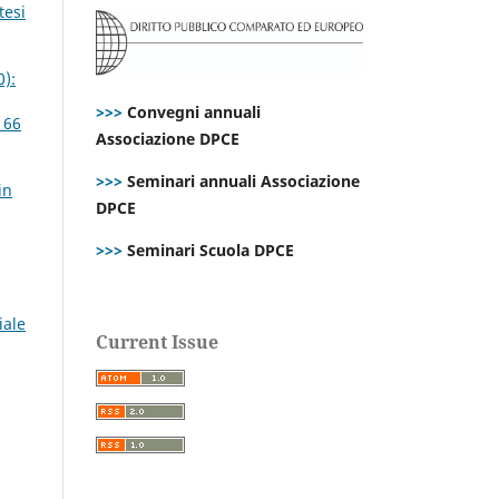
tesi
0):
>>>
Convegni annuali
 66
Associazione DPCE
>>>
Seminari annuali Associazione
in
DPCE
>>>
Seminari Scuola DPCE
iale
Current Issue