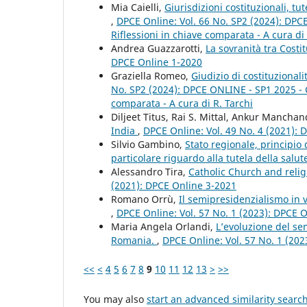
Mia Caielli,
Giurisdizioni costituzionali, tut
,
DPCE Online: Vol. 66 No. SP2 (2024): DPCE 
Riflessioni in chiave comparata - A cura di 
Andrea Guazzarotti,
La sovranità tra Costi
DPCE Online 1-2020
Graziella Romeo,
Giudizio di costituzional
No. SP2 (2024): DPCE ONLINE - SP1 2025 - Giu
comparata - A cura di R. Tarchi
Diljeet Titus, Rai S. Mittal, Ankur Mancha
India
,
DPCE Online: Vol. 49 No. 4 (2021):
Silvio Gambino,
Stato regionale, principio d
particolare riguardo alla tutela della salu
Alessandro Tira,
Catholic Church and relig
(2021): DPCE Online 3-2021
Romano Orrù,
Il semipresidenzialismo in 
,
DPCE Online: Vol. 57 No. 1 (2023): DPCE 
Maria Angela Orlandi,
L’evoluzione del se
Romania.
,
DPCE Online: Vol. 57 No. 1 (20
<<
<
4
5
6
7
8
9
10
11
12
13
>
>>
You may also
start an advanced similarity searc