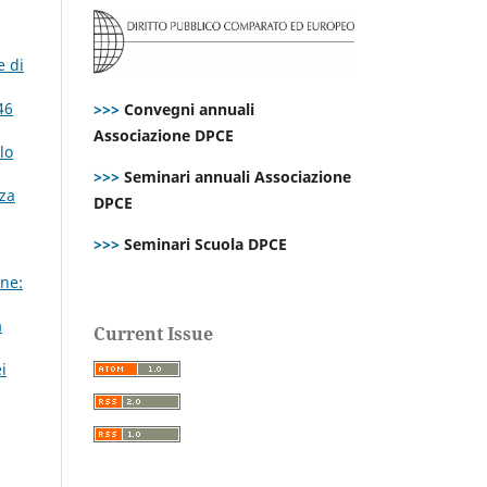
e di
46
>>>
Convegni annuali
Associazione DPCE
lo
>>>
Seminari annuali Associazione
nza
DPCE
>>>
Seminari Scuola DPCE
ne:
à
Current Issue
i