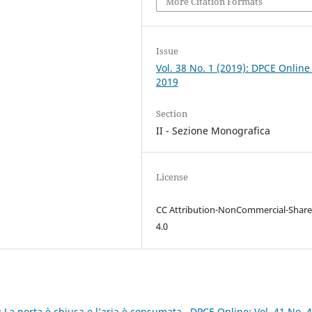
More Citation Formats
Issue
Vol. 38 No. 1 (2019): DPCE Online
2019
Section
II - Sezione Monografica
License
CC Attribution-NonCommercial-Share
4.0
 La porta è chiusa e l’aria è consumata
,
DPCE Online: Vol. 41 No. 4