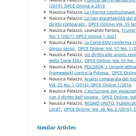
(2019): DPCE Online 4-2019
Nausica Palazzo,
La riforma costituzional
Nausica Palazzo,
La non esportabilità del 
diritto comparato
,
DPCE Online: Vol. 55 N
Nausica Palazzo, Leonardo Parona,
Trump’
No. 1 (2021): DPCE Online 1-2021
Nausica Palazzo,
La Corte EDU conferma l’e
stesso sesso
,
DPCE Online: Vol. 57 No. 1 
Nausica Palazzo,
Un diritto alle unioni re
della Corte EDU
,
DPCE Online: Vol. 55 No.
Nausica Palazzo,
POLONIA, L’Unione attiva i
Framework) contro la Polonia
,
DPCE Online
Nausica Palazzo,
Analisi comparata dei mod
Vol. 25 No. 1 (2016): DPCE Online 1/2016
Nausica Palazzo,
L’esclusione per violazion
con il diritto dell’Unione
,
DPCE Online: Vol
Nausica Palazzo,
REGNO UNITO, Pubblicata
Lord?
,
DPCE Online: Vol. 26 No. 2 (2016):
Similar Articles