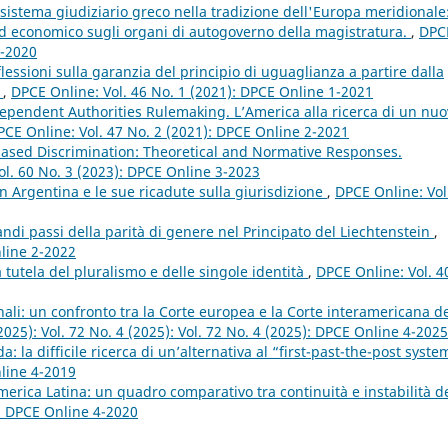
 sistema giudiziario greco nella tradizione dell'Europa meridionale:
 ed economico sugli organi di autogoverno della magistratura.
,
DPC
4-2020
ssioni sulla garanzia del principio di uguaglianza a partire dalla
W
,
DPCE Online: Vol. 46 No. 1 (2021): DPCE Online 1-2021
dependent Authorities Rulemaking. L’America alla ricerca di un nu
PCE Online: Vol. 47 No. 2 (2021): DPCE Online 2-2021
e-based Discrimination: Theoretical and Normative Responses.
ol. 60 No. 3 (2023): DPCE Online 3-2023
in Argentina e le sue ricadute sulla giurisdizione
,
DPCE Online: Vol
andi passi della parità di genere nel Principato del Liechtenstein
,
nline 2-2022
ra tutela del pluralismo e delle singole identità
,
DPCE Online: Vol. 4
nali: un confronto tra la Corte europea e la Corte interamericana d
2025): Vol. 72 No. 4 (2025): Vol. 72 No. 4 (2025): DPCE Online 4-2025
a: la difficile ricerca di un’alternativa al “first-past-the-post syst
nline 4-2019
 America Latina: un quadro comparativo tra continuità e instabilità d
): DPCE Online 4-2020