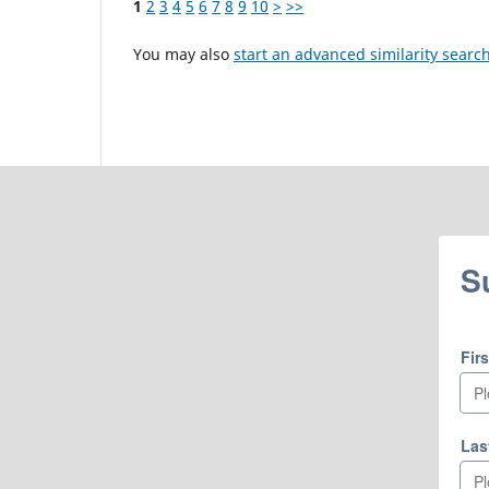
1
2
3
4
5
6
7
8
9
10
>
>>
You may also
start an advanced similarity searc