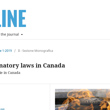
 the Journal
ne 1-2019
/
II - Sezione Monografica
inatory laws in Canada
rie in Canada
695