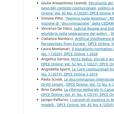
Giulia Aravantinou Leonidi,
Peculiarità del
peso del contesto costituzionale, politico
Online: Vol. 45 No. 4 (2020): DPCE Online 
Simone Pitto,
“Nomina nuda tenemus”. Rifle
nozione di “discriminazione” della CEDA
Vincenzo De Falco,
Judicial Review and In
equilibrio nella separazione dei poteri.
,
D
Costanza Nardocci,
Artificial Intelligenc
Perspectives from Europe
,
DPCE Online: V
Laura Montanari,
Il pluralismo normativo 
No. 1 (2020): DPCE Online 1-2020
Angelica Gerosa,
Verso Vaduz: piccoli e gr
DPCE Online: Vol. 52 No. 2 (2022): DPCE O
Angioletta Sperti,
Le Corti costituzionali t
No. 3 (2019): DPCE Online 3-2019
Paola Scivoli,
Le discriminazioni intersezio
Diritti Umani
,
DPCE Online: Vol. 72 No. 4 (
Rino Casella,
La riforma elettorale in Canad
DPCE Online: Vol. 41 No. 4 (2019): DPCE O
Jacopo Paffarini,
I consigli di giustizia in
modelli
,
DPCE Online: Vol. 45 No. 4 (2020