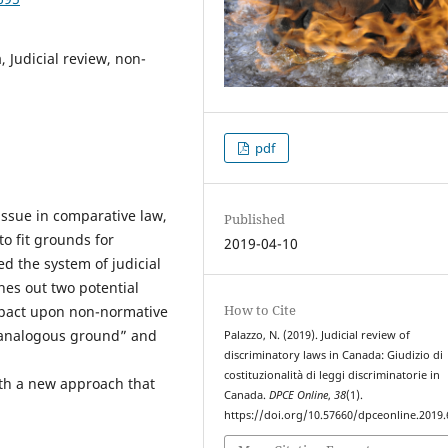
, Judicial review, non-
pdf
issue in comparative law,
Published
to fit grounds for
2019-04-10
d the system of judicial
hes out two potential
How to Cite
impact upon non-normative
 “analogous ground” and
Palazzo, N. (2019). Judicial review of
discriminatory laws in Canada: Giudizio di
costituzionalità di leggi discriminatorie in
ith a new approach that
Canada.
DPCE Online
,
38
(1).
https://doi.org/10.57660/dpceonline.2019.