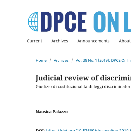
Current
Archives
Announcements
About
Home
/
Archives
/
Vol. 38 No. 1 (2019): DPCE Onli
Judicial review of discrim
Giudizio di costituzionalità di leggi discriminato
Nausica Palazzo
DOI:
https://doi.org/10.57660/dpceonline.2019.