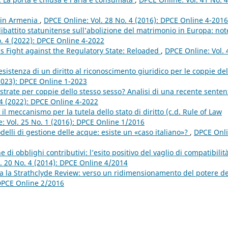
e in Armenia
,
DPCE Online: Vol. 28 No. 4 (2016): DPCE Online 4-2016
dibattito statunitense sull’abolizione del matrimonio in Europa: not
o. 4 (2022): DPCE Online 4-2022
s Fight against the Regulatory State: Reloaded
,
DPCE Online: Vol. 
sistenza di un diritto al riconoscimento giuridico per le coppie del
(2023): DPCE Online 1-2023
gistrate per coppie dello stesso sesso? Analisi di una recente sente
 4 (2022): DPCE Online 4-2022
l meccanismo per la tutela dello stato di diritto (c.d. Rule of Law
: Vol. 25 No. 1 (2016): DPCE Online 1/2016
elli di gestione delle acque: esiste un «caso italiano»?
,
DPCE Onli
e di obblighi contributivi: l’esito positivo del vaglio di compatibilit
. 20 No. 4 (2014): DPCE Online 4/2014
 la Strathclyde Review: verso un ridimensionamento del potere de
 DPCE Online 2/2016