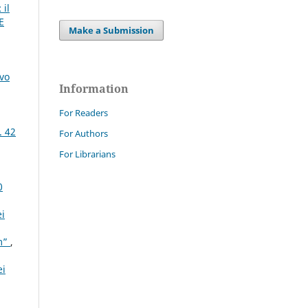
 il
E
Make a Submission
ovo
Information
For Readers
. 42
For Authors
For Librarians
0
ei
em”
,
ei