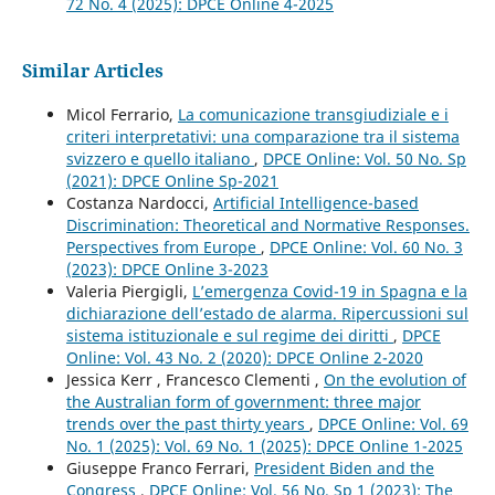
72 No. 4 (2025): DPCE Online 4-2025
Similar Articles
Micol Ferrario,
La comunicazione transgiudiziale e i
criteri interpretativi: una comparazione tra il sistema
svizzero e quello italiano
,
DPCE Online: Vol. 50 No. Sp
(2021): DPCE Online Sp-2021
Costanza Nardocci,
Artificial Intelligence-based
Discrimination: Theoretical and Normative Responses.
Perspectives from Europe
,
DPCE Online: Vol. 60 No. 3
(2023): DPCE Online 3-2023
Valeria Piergigli,
L’emergenza Covid-19 in Spagna e la
dichiarazione dell’estado de alarma. Ripercussioni sul
sistema istituzionale e sul regime dei diritti
,
DPCE
Online: Vol. 43 No. 2 (2020): DPCE Online 2-2020
Jessica Kerr , Francesco Clementi ,
On the evolution of
the Australian form of government: three major
trends over the past thirty years
,
DPCE Online: Vol. 69
No. 1 (2025): Vol. 69 No. 1 (2025): DPCE Online 1-2025
Giuseppe Franco Ferrari,
President Biden and the
Congress
,
DPCE Online: Vol. 56 No. Sp 1 (2023): The