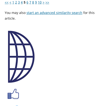
<<
<
1
2
3
4
5
6
7
8
9
10
>
>>
You may also
start an advanced similarity search
for this
article.