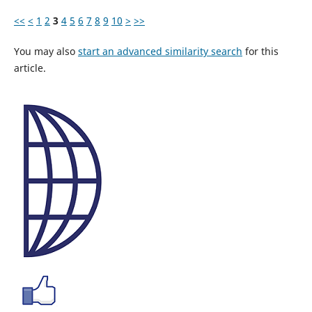
<<
<
1
2
3
4
5
6
7
8
9
10
>
>>
You may also
start an advanced similarity search
for this
article.