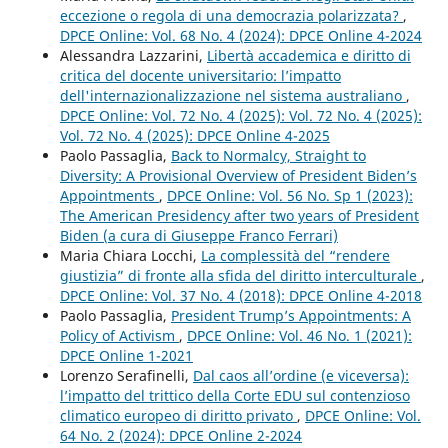
eccezione o regola di una democrazia polarizzata?
,
DPCE Online: Vol. 68 No. 4 (2024): DPCE Online 4-2024
Alessandra Lazzarini,
Libertà accademica e diritto di
critica del docente universitario: l’impatto
dell'internazionalizzazione nel sistema australiano
,
DPCE Online: Vol. 72 No. 4 (2025): Vol. 72 No. 4 (2025):
Vol. 72 No. 4 (2025): DPCE Online 4-2025
Paolo Passaglia,
Back to Normalcy, Straight to
Diversity: A Provisional Overview of President Biden’s
Appointments
,
DPCE Online: Vol. 56 No. Sp 1 (2023):
The American Presidency after two years of President
Biden (a cura di Giuseppe Franco Ferrari)
Maria Chiara Locchi,
La complessità del “rendere
giustizia” di fronte alla sfida del diritto interculturale
,
DPCE Online: Vol. 37 No. 4 (2018): DPCE Online 4-2018
Paolo Passaglia,
President Trump’s Appointments: A
Policy of Activism
,
DPCE Online: Vol. 46 No. 1 (2021):
DPCE Online 1-2021
Lorenzo Serafinelli,
Dal caos all’ordine (e viceversa):
l’impatto del trittico della Corte EDU sul contenzioso
climatico europeo di diritto privato
,
DPCE Online: Vol.
64 No. 2 (2024): DPCE Online 2-2024