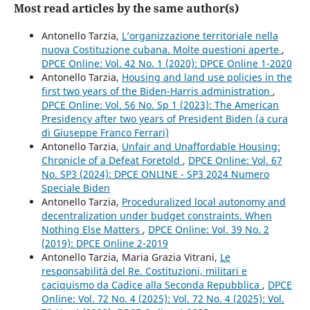
Most read articles by the same author(s)
Antonello Tarzia,
L’organizzazione territoriale nella
nuova Costituzione cubana. Molte questioni aperte
,
DPCE Online: Vol. 42 No. 1 (2020): DPCE Online 1-2020
Antonello Tarzia,
Housing and land use policies in the
first two years of the Biden-Harris administration
,
DPCE Online: Vol. 56 No. Sp 1 (2023): The American
Presidency after two years of President Biden (a cura
di Giuseppe Franco Ferrari)
Antonello Tarzia,
Unfair and Unaffordable Housing:
Chronicle of a Defeat Foretold
,
DPCE Online: Vol. 67
No. SP3 (2024): DPCE ONLINE - SP3 2024 Numero
Speciale Biden
Antonello Tarzia,
Proceduralized local autonomy and
decentralization under budget constraints. When
Nothing Else Matters
,
DPCE Online: Vol. 39 No. 2
(2019): DPCE Online 2-2019
Antonello Tarzia, Maria Grazia Vitrani,
Le
responsabilità del Re. Costituzioni, militari e
caciquismo da Cadice alla Seconda Repubblica
,
DPCE
Online: Vol. 72 No. 4 (2025): Vol. 72 No. 4 (2025): Vol.