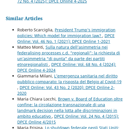
72 No. 4 (2025): DPCE Online 4-2025
Similar Articles
Roberto Scarciglia,
President Trump’s immigration
policies: Which model for immigration law?
,
DPCE
Online: Vol. 46 No. 1 (2021): DPCE Online 1-2021
Matteo Monti,
Sulla natura dell’asimmetria nei
federalising processes c.d. “regionali”: la richiesta di
un’asimmetria “di punta” da parte dei partiti
etnoregionalisti
,
DPCE Online: Vol. 68 No. 4 (2024):
DPCE Online 4-2024
Giammaria Milani,
L’emergenza sanitaria nel diritto
pubblico comparato: la risposta del Belgio al Covid-19
,
DPCE Online: Vol. 43 No. 2 (2020): DPCE Online 2-
2020
Maria Chiara Locchi,
Brown v. Board of Education oltre
confine: la circolazione transnazionale di una
landmark decision nella lotta alle discriminazioni in
ambito educativo
,
DPCE Online: Vol. 24 No. 4 (2015):
DPCE Online 4/2015
Maria Frisina,
Lo shutdown federale negli Stati Uniti: