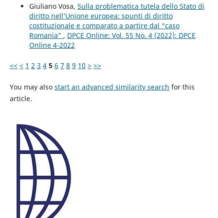
Giuliano Vosa,
Sulla problematica tutela dello Stato di
diritto nell’Unione europea: spunti di diritto
costituzionale e comparato a partire dal “caso
Romania”
,
DPCE Online: Vol. 55 No. 4 (2022): DPCE
Online 4-2022
<<
<
1
2
3
4
5
6
7
8
9
10
>
>>
You may also
start an advanced similarity search
for this
article.