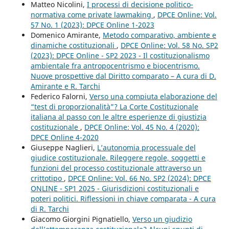
Matteo Nicolini,
I processi di decisione politico-
normativa come private lawmaking
,
DPCE Online: Vol.
57 No. 1 (2023): DPCE Online 1-2023
Domenico Amirante,
Metodo comparativo, ambiente e
dinamiche costituzionali
,
DPCE Online: Vol. 58 No. SP2
(2023): DPCE Online - SP2 2023 - Il costituzionalismo
ambientale fra antropocentrismo e biocentrismo.
Nuove prospettive dal Diritto comparato – A cura di D.
Amirante e R. Tarchi
Federico Falorni,
Verso una compiuta elaborazione del
“test di proporzionalità”? La Corte Costituzionale
italiana al passo con le altre esperienze di giustizia
costituzionale
,
DPCE Online: Vol. 45 No. 4 (2020):
DPCE Online 4-2020
Giuseppe Naglieri,
L’autonomia processuale del
giudice costituzionale. Rileggere regole, soggetti e
funzioni del processo costituzionale attraverso un
crittotipo
,
DPCE Online: Vol. 66 No. SP2 (2024): DPCE
ONLINE - SP1 2025 - Giurisdizioni costituzionali e
poteri politici. Riflessioni in chiave comparata - A cura
di R. Tarchi
Giacomo Giorgini Pignatiello,
Verso un giudizio