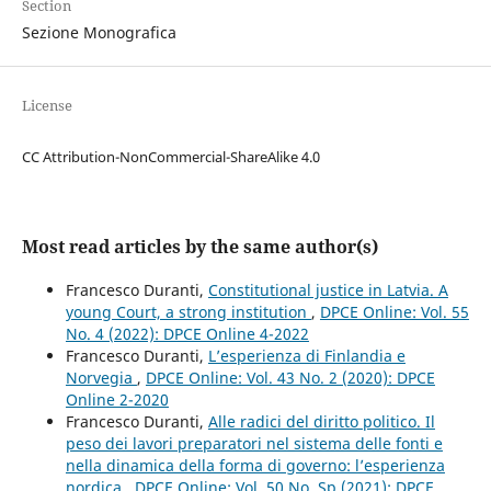
Section
Sezione Monografica
License
CC Attribution-NonCommercial-ShareAlike 4.0
Most read articles by the same author(s)
Francesco Duranti,
Constitutional justice in Latvia. A
young Court, a strong institution
,
DPCE Online: Vol. 55
No. 4 (2022): DPCE Online 4-2022
Francesco Duranti,
L’esperienza di Finlandia e
Norvegia
,
DPCE Online: Vol. 43 No. 2 (2020): DPCE
Online 2-2020
Francesco Duranti,
Alle radici del diritto politico. Il
peso dei lavori preparatori nel sistema delle fonti e
nella dinamica della forma di governo: l’esperienza
nordica
,
DPCE Online: Vol. 50 No. Sp (2021): DPCE