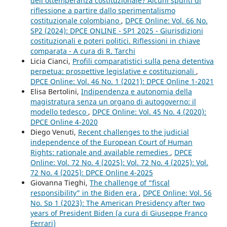
dell’ottemperanza costituzionale? Alcuni spunti di
riflessione a partire dallo sperimentalismo
costituzionale colombiano
,
DPCE Online: Vol. 66 No.
SP2 (2024): DPCE ONLINE - SP1 2025 - Giurisdizioni
costituzionali e poteri politici. Riflessioni in chiave
comparata - A cura di R. Tarchi
Licia Cianci,
Profili comparatistici sulla pena detentiva
perpetua: prospettive legislative e costituzionali
,
DPCE Online: Vol. 46 No. 1 (2021): DPCE Online 1-2021
Elisa Bertolini,
Indipendenza e autonomia della
magistratura senza un organo di autogoverno: il
modello tedesco
,
DPCE Online: Vol. 45 No. 4 (2020):
DPCE Online 4-2020
Diego Venuti,
Recent challenges to the judicial
independence of the European Court of Human
Rights: rationale and available remedies
,
DPCE
Online: Vol. 72 No. 4 (2025): Vol. 72 No. 4 (2025): Vol.
72 No. 4 (2025): DPCE Online 4-2025
Giovanna Tieghi,
The challenge of “fiscal
responsibility” in the Biden era
,
DPCE Online: Vol. 56
No. Sp 1 (2023): The American Presidency after two
years of President Biden (a cura di Giuseppe Franco
Ferrari)