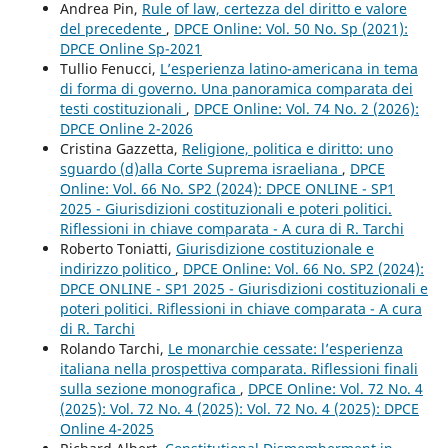
Andrea Pin,
Rule of law, certezza del diritto e valore
del precedente
,
DPCE Online: Vol. 50 No. Sp (2021):
DPCE Online Sp-2021
Tullio Fenucci,
L’esperienza latino-americana in tema
di forma di governo. Una panoramica comparata dei
testi costituzionali
,
DPCE Online: Vol. 74 No. 2 (2026):
DPCE Online 2-2026
Cristina Gazzetta,
Religione, politica e diritto: uno
sguardo (d)alla Corte Suprema israeliana
,
DPCE
Online: Vol. 66 No. SP2 (2024): DPCE ONLINE - SP1
2025 - Giurisdizioni costituzionali e poteri politici.
Riflessioni in chiave comparata - A cura di R. Tarchi
Roberto Toniatti,
Giurisdizione costituzionale e
indirizzo politico
,
DPCE Online: Vol. 66 No. SP2 (2024):
DPCE ONLINE - SP1 2025 - Giurisdizioni costituzionali e
poteri politici. Riflessioni in chiave comparata - A cura
di R. Tarchi
Rolando Tarchi,
Le monarchie cessate: l’esperienza
italiana nella prospettiva comparata. Riflessioni finali
sulla sezione monografica
,
DPCE Online: Vol. 72 No. 4
(2025): Vol. 72 No. 4 (2025): Vol. 72 No. 4 (2025): DPCE
Online 4-2025