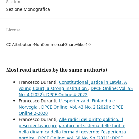
Section
Sezione Monografica
License
CC Attribution-NonCommercial-ShareAlike 4.0
Most read articles by the same author(s)
Francesco Duranti,
Constitutional justice in Latvia. A
young Court, a strong institution
,
DPCE Online: Vol. 55
No. 4 (2022): DPCE Online 4-2022
Francesco Duranti,
L’esperienza di Finlandia e
Norvegia
,
DPCE Online: Vol. 43 No. 2 (2020): DPCE
Online 2-2020
Francesco Duranti,
Alle radici del diritto politico. Il
peso dei lavori preparatori nel sistema delle fonti e
nella dinamica della forma di governo: l’esperienza
nordica
,
DPCE Online: Vol. 50 No. Sp (2021): DPCE