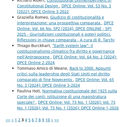
Richard Albert,
Constitutional Dismemberment in
Constitutional Design
,
DPCE Online: Vol. 53 No. 3
(2022): DPCE Online 3-2022
Graziella Romeo,
Giudizio di costituzionalità e
interpretazione: una prospettiva comparata
,
DPCE
Online: Vol. 66 No. SP2 (2024): DPCE ONLINE - SP1
2025 - Giurisdizioni costituzionali e poteri politici.
Riflessioni in chiave comparata - A cura di R. Tarchi
Thiago Burckhart,
“Earth system law”: il
costituzionalismo climatico fra diritto e governance
nell’Antropocene
,
DPCE Online: Vol. 64 No. 2 (2024):
DPCE Online 2-2024
Tommaso Amico di Meane,
Back to 2000. Appunti
critici sulla leadership degli Stati Uniti nel diritto
comparato di fine Novecento
,
DPCE Online: Vol. 65
No. 3 (2024): DPCE Online 3-2024
Paulina Hoti,
Normativa costituzionale del 1925 sulla
Corte dei conti: istituzione di una magistratura
speciale?
,
DPCE Online: Vol. 73 No. 1 (2026): Vol. 73
No. 1 (2026): Vol. 73 No. 1 (2026): DPCE Online 1-2026
<<
<
1
2
3
4
5
6
7
8
9
10
>
>>