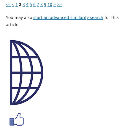
<<
<
1
2
3
4
5
6
7
8
9
10
>
>>
You may also
start an advanced similarity search
for this
article.