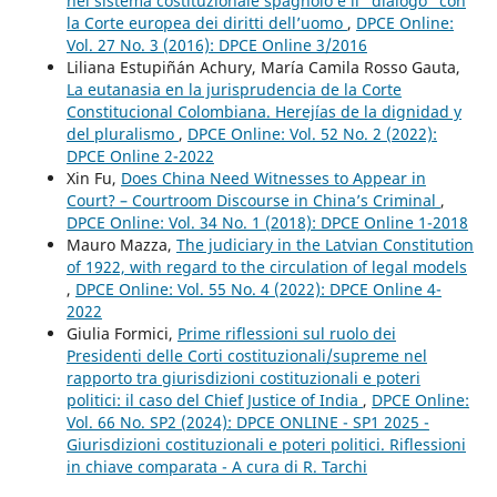
nel sistema costituzionale spagnolo e il “dialogo” con
la Corte europea dei diritti dell’uomo
,
DPCE Online:
Vol. 27 No. 3 (2016): DPCE Online 3/2016
Liliana Estupiñán Achury, María Camila Rosso Gauta,
La eutanasia en la jurisprudencia de la Corte
Constitucional Colombiana. Herejías de la dignidad y
del pluralismo
,
DPCE Online: Vol. 52 No. 2 (2022):
DPCE Online 2-2022
Xin Fu,
Does China Need Witnesses to Appear in
Court? – Courtroom Discourse in China’s Criminal
,
DPCE Online: Vol. 34 No. 1 (2018): DPCE Online 1-2018
Mauro Mazza,
The judiciary in the Latvian Constitution
of 1922, with regard to the circulation of legal models
,
DPCE Online: Vol. 55 No. 4 (2022): DPCE Online 4-
2022
Giulia Formici,
Prime riflessioni sul ruolo dei
Presidenti delle Corti costituzionali/supreme nel
rapporto tra giurisdizioni costituzionali e poteri
politici: il caso del Chief Justice of India
,
DPCE Online:
Vol. 66 No. SP2 (2024): DPCE ONLINE - SP1 2025 -
Giurisdizioni costituzionali e poteri politici. Riflessioni
in chiave comparata - A cura di R. Tarchi