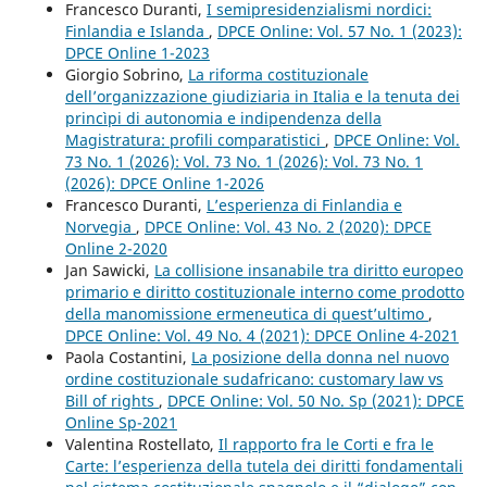
Francesco Duranti,
I semipresidenzialismi nordici:
Finlandia e Islanda
,
DPCE Online: Vol. 57 No. 1 (2023):
DPCE Online 1-2023
Giorgio Sobrino,
La riforma costituzionale
dell’organizzazione giudiziaria in Italia e la tenuta dei
princìpi di autonomia e indipendenza della
Magistratura: profili comparatistici
,
DPCE Online: Vol.
73 No. 1 (2026): Vol. 73 No. 1 (2026): Vol. 73 No. 1
(2026): DPCE Online 1-2026
Francesco Duranti,
L’esperienza di Finlandia e
Norvegia
,
DPCE Online: Vol. 43 No. 2 (2020): DPCE
Online 2-2020
Jan Sawicki,
La collisione insanabile tra diritto europeo
primario e diritto costituzionale interno come prodotto
della manomissione ermeneutica di quest’ultimo
,
DPCE Online: Vol. 49 No. 4 (2021): DPCE Online 4-2021
Paola Costantini,
La posizione della donna nel nuovo
ordine costituzionale sudafricano: customary law vs
Bill of rights
,
DPCE Online: Vol. 50 No. Sp (2021): DPCE
Online Sp-2021
Valentina Rostellato,
Il rapporto fra le Corti e fra le
Carte: l’esperienza della tutela dei diritti fondamentali