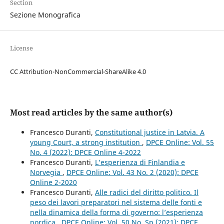
Section
Sezione Monografica
License
CC Attribution-NonCommercial-ShareAlike 4.0
Most read articles by the same author(s)
Francesco Duranti,
Constitutional justice in Latvia. A
young Court, a strong institution
,
DPCE Online: Vol. 55
No. 4 (2022): DPCE Online 4-2022
Francesco Duranti,
L’esperienza di Finlandia e
Norvegia
,
DPCE Online: Vol. 43 No. 2 (2020): DPCE
Online 2-2020
Francesco Duranti,
Alle radici del diritto politico. Il
peso dei lavori preparatori nel sistema delle fonti e
nella dinamica della forma di governo: l’esperienza
nordica
,
DPCE Online: Vol. 50 No. Sp (2021): DPCE