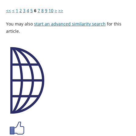
<<
<
1
2
3
4
5
6
7
8
9
10
>
>>
You may also
start an advanced similarity search
for this
article.