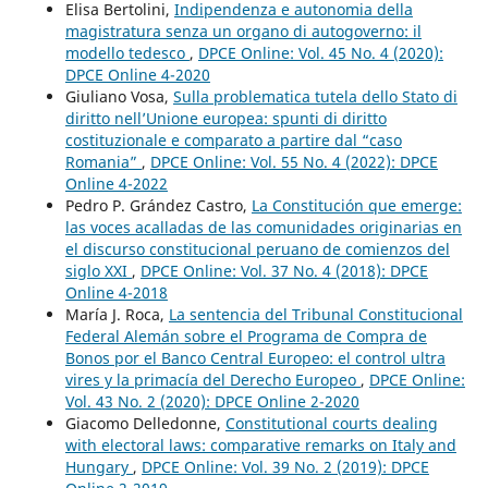
Elisa Bertolini,
Indipendenza e autonomia della
magistratura senza un organo di autogoverno: il
modello tedesco
,
DPCE Online: Vol. 45 No. 4 (2020):
DPCE Online 4-2020
Giuliano Vosa,
Sulla problematica tutela dello Stato di
diritto nell’Unione europea: spunti di diritto
costituzionale e comparato a partire dal “caso
Romania”
,
DPCE Online: Vol. 55 No. 4 (2022): DPCE
Online 4-2022
Pedro P. Grández Castro,
La Constitución que emerge:
las voces acalladas de las comunidades originarias en
el discurso constitucional peruano de comienzos del
siglo XXI
,
DPCE Online: Vol. 37 No. 4 (2018): DPCE
Online 4-2018
María J. Roca,
La sentencia del Tribunal Constitucional
Federal Alemán sobre el Programa de Compra de
Bonos por el Banco Central Europeo: el control ultra
vires y la primacía del Derecho Europeo
,
DPCE Online:
Vol. 43 No. 2 (2020): DPCE Online 2-2020
Giacomo Delledonne,
Constitutional courts dealing
with electoral laws: comparative remarks on Italy and
Hungary
,
DPCE Online: Vol. 39 No. 2 (2019): DPCE