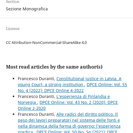
Section
Sezione Monografica
License
CC Attribution-NonCommercial-ShareAlike 4.0
Most read articles by the same author(s)
Francesco Duranti,
Constitutional justice in Latvia. A
young Court, a strong institution
,
DPCE Online: Vol. 55
No. 4 (2022): DPCE Online 4-2022
Francesco Duranti,
L’esperienza di Finlandia e
Norvegia
,
DPCE Online: Vol. 43 No. 2 (2020): DPCE
Online 2-2020
Francesco Duranti,
Alle radici del diritto politico. Il
peso dei lavori preparatori nel sistema delle fonti e
nella dinamica della forma di governo: l’esperienza
nordica
,
DPCE Online: Vol. 50 No. Sp (2021): DPCE