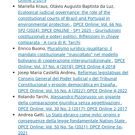
Online 2-2019
Mariella Kraus, Otávio Augusto Baptista da Luz,
Ecological judicial governance: the role of the
constitutional courts of Brazil and Portugal in
environmental protection
,
DPCE Online: Vol. 66 No.
SP2 (2024): DPCE ONLINE - SP1 2025 - Giurisdizioni
costituzionali e poteri politici. Riflessioni in chiave
comparata - A cura di R. Tarchi
Enrico Buono,
Pluralismo jurídico igualitario: il
mandato costituzionale “inascoltato” nel modello
boliviano di cooperazione intergiurisdizionale
,
DPCE
Online: Vol. 37 No. 4 (2018): DPCE Online 4-2018
Josep Maria Castellà Andreu,
Reformas legislativas del
Consejo General del Poder Judicial y del Tribunal
Constitucional y erosión democrática en España
,
DPCE Online: Vol. 55 No. 4 (2022): DPCE Online 4-2022
Rolando Tarchi,
Alessandro Pizzorusso: un gigante
della comparazione giuridica senza aggettivazioni
,
DPCE Online: Vol. 30 No. 2 (2017): DPCE Online 2-2017
Andrea Gatti,
Lo Stato ebraico come mito: origini e
conseguenze della legge fondamentale Nation-State
,
DPCE Online: Vol. 50 No. Sp (2021): DPCE Online Sp-
2021