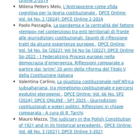
Online 2-2019
Milena Petters Melo,
L’Antropocene come sfida
cognitiva per la teoria costituzionale
,
DPCE Online:
Vol. 64 No. 2 (2024): DPCE Online 2-2024
Paolo Passaglia,
La pandemia e la centralità del fattore
«tempo» nel contenzioso tra enti territoriali di fronte
alle giurisdizioni costituzionali. Spunti di riflessione
tratti da alcune esperienze europee
,
DPCE Online:
Vol. 54 No. Sp (2022): Vol 54 No Sp (2022): DPCE Online
Sp-2022 - I Federalizing Process europei nella
democrazia d’emergenza. Riflessioni comparate a
partire dai ‘primi’ 20 anni della riforma del Titolo V
della Costituzione italiana
Valentina Carlino,
La giustizia costituzionale nell’Africa
subsahariana, tra mimetismo costituzionale e percorsi
evolutivi eterogenei
,
DPCE Online: Vol. 66 No. SP2
(2024): DPCE ONLINE - SP1 2025 - Giurisdizioni
costituzionali e poteri politici. Riflessioni in chiave
comparata - A cura di R. Tarchi
Mauro Mazza,
The judiciary in the Polish Constitution
of 1921 and in its historical precedents
,
DPCE Online:
Vol. 48 No. 3 (2021): DPCE Online 3-2021