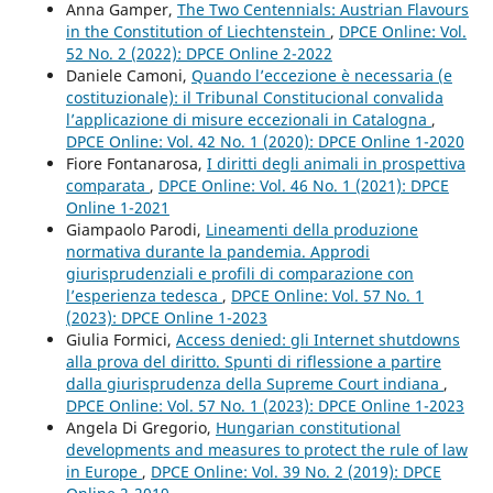
Anna Gamper,
The Two Centennials: Austrian Flavours
in the Constitution of Liechtenstein
,
DPCE Online: Vol.
52 No. 2 (2022): DPCE Online 2-2022
Daniele Camoni,
Quando l’eccezione è necessaria (e
costituzionale): il Tribunal Constitucional convalida
l’applicazione di misure eccezionali in Catalogna
,
DPCE Online: Vol. 42 No. 1 (2020): DPCE Online 1-2020
Fiore Fontanarosa,
I diritti degli animali in prospettiva
comparata
,
DPCE Online: Vol. 46 No. 1 (2021): DPCE
Online 1-2021
Giampaolo Parodi,
Lineamenti della produzione
normativa durante la pandemia. Approdi
giurisprudenziali e profili di comparazione con
l’esperienza tedesca
,
DPCE Online: Vol. 57 No. 1
(2023): DPCE Online 1-2023
Giulia Formici,
Access denied: gli Internet shutdowns
alla prova del diritto. Spunti di riflessione a partire
dalla giurisprudenza della Supreme Court indiana
,
DPCE Online: Vol. 57 No. 1 (2023): DPCE Online 1-2023
Angela Di Gregorio,
Hungarian constitutional
developments and measures to protect the rule of law
in Europe
,
DPCE Online: Vol. 39 No. 2 (2019): DPCE