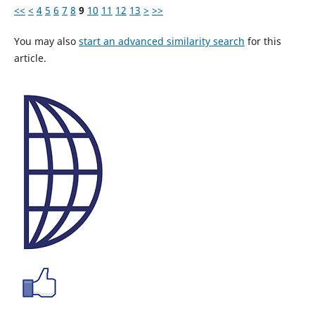
<<
<
4
5
6
7
8
9
10
11
12
13
>
>>
You may also
start an advanced similarity search
for this
article.