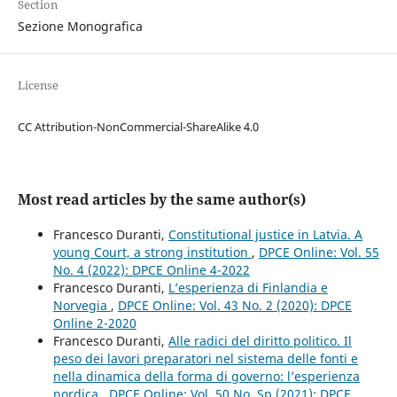
Section
Sezione Monografica
License
CC Attribution-NonCommercial-ShareAlike 4.0
Most read articles by the same author(s)
Francesco Duranti,
Constitutional justice in Latvia. A
young Court, a strong institution
,
DPCE Online: Vol. 55
No. 4 (2022): DPCE Online 4-2022
Francesco Duranti,
L’esperienza di Finlandia e
Norvegia
,
DPCE Online: Vol. 43 No. 2 (2020): DPCE
Online 2-2020
Francesco Duranti,
Alle radici del diritto politico. Il
peso dei lavori preparatori nel sistema delle fonti e
nella dinamica della forma di governo: l’esperienza
nordica
,
DPCE Online: Vol. 50 No. Sp (2021): DPCE