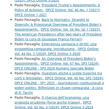
(2020): DPCE Online 3-2020
Paolo Passaglia,
President Trump’s Appointments: A
Policy of Activism
,
DPCE Online: Vol. 46 No. 1 (2021):
DPCE Online 1-2021
Paolo Passaglia,
Back to Normalcy, Straight to
Diversity: A Provisional Overview of President Biden’s
Appointments
,
DPCE Online: Vol. 56 No. Sp 1 (2023):
The American Presidency after two years of President
Biden (a cura di Giuseppe Franco Ferrari)
Paolo Passaglia,
Emergenza sanitaria e diritti: una
prospettiva comparata. Introduzione
,
DPCE Online:
Vol. 44 No. 3 (2020): DPCE Online 3-2020
Paolo Passaglia,
An Overview of President Biden’s
Appointments
,
DPCE Online: Vol. 67 No. SP3 (2024):
DPCE ONLINE - SP3 2024 Numero Speciale Biden
Paolo Passaglia,
Questioni etiche e scelte tragiche tra
corti e legislatori
,
DPCE Online: Vol. 66 No. SP2 (2024):
DPCE ONLINE - SP1 2025 - Giurisdizioni costituzionali e
poteri politici. Riflessioni in chiave comparata - A cura
di R. Tarchi
Paolo Passaglia,
Il rilancio dell’economia: una
proposta prudente (forse anche troppo)
,
DPCE
Online: Vol. 65 No. 3 (2024): DPCE Online 3-2024