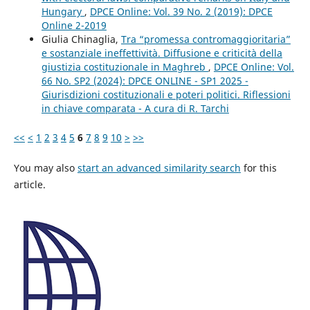
Hungary
,
DPCE Online: Vol. 39 No. 2 (2019): DPCE
Online 2-2019
Giulia Chinaglia,
Tra “promessa contromaggioritaria”
e sostanziale ineffettività. Diffusione e criticità della
giustizia costituzionale in Maghreb
,
DPCE Online: Vol.
66 No. SP2 (2024): DPCE ONLINE - SP1 2025 -
Giurisdizioni costituzionali e poteri politici. Riflessioni
in chiave comparata - A cura di R. Tarchi
<<
<
1
2
3
4
5
6
7
8
9
10
>
>>
You may also
start an advanced similarity search
for this
article.