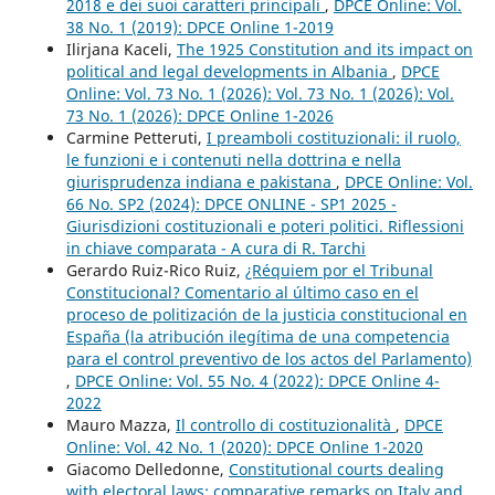
2018 e dei suoi caratteri principali
,
DPCE Online: Vol.
38 No. 1 (2019): DPCE Online 1-2019
Ilirjana Kaceli,
The 1925 Constitution and its impact on
political and legal developments in Albania
,
DPCE
Online: Vol. 73 No. 1 (2026): Vol. 73 No. 1 (2026): Vol.
73 No. 1 (2026): DPCE Online 1-2026
Carmine Petteruti,
I preamboli costituzionali: il ruolo,
le funzioni e i contenuti nella dottrina e nella
giurisprudenza indiana e pakistana
,
DPCE Online: Vol.
66 No. SP2 (2024): DPCE ONLINE - SP1 2025 -
Giurisdizioni costituzionali e poteri politici. Riflessioni
in chiave comparata - A cura di R. Tarchi
Gerardo Ruiz-Rico Ruiz,
¿Réquiem por el Tribunal
Constitucional? Comentario al último caso en el
proceso de politización de la justicia constitucional en
España (la atribución ilegítima de una competencia
para el control preventivo de los actos del Parlamento)
,
DPCE Online: Vol. 55 No. 4 (2022): DPCE Online 4-
2022
Mauro Mazza,
Il controllo di costituzionalità
,
DPCE
Online: Vol. 42 No. 1 (2020): DPCE Online 1-2020
Giacomo Delledonne,
Constitutional courts dealing
with electoral laws: comparative remarks on Italy and