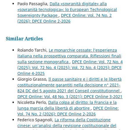
Paolo Passaglia,
Dalla «sovranità digitale» alla
«sovranità tecnologica»: lo European Technological
Sovereignty Package
,
DPCE Online: Vol. 74 No. 2
(2026): DPCE Online 2-2026
Similar Articles
Rolando Tarchi,
Le monarchie cessate: l’esperienza
italiana nella prospettiva comparata. Riflessioni finali
sulla sezione monografica
,
DPCE Online: Vol. 72 No. 4
(2025): Vol. 72 No. 4 (2025): Vol. 72 No. 4 (2025): DPCE
Online 4-2025
Giorgio Grasso,
Il passe sanitaire e i diritti e le libertà
costituzionalmente garantiti nella decisione n° 2021-
824 DC del 5 agosto 2021 del Conseil constitutionnel
,
DPCE Online: Vol. 48 No. 3 (2021): DPCE Online 3-2021
Nicoletta Perlo,
Dalla colpa al diritto: la Francia e la
lunga marcia della libertà di abortire
,
DPCE Online:
Vol. 74 No. 2 (2026): DPCE Online 2-2026
Federico Spagnoli,
La riforma della Costituzione
cinese: un’analisi della revisione costituzionale del