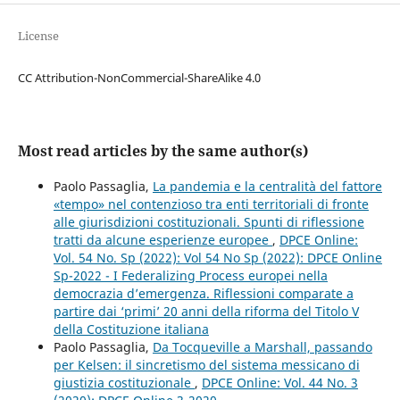
License
CC Attribution-NonCommercial-ShareAlike 4.0
Most read articles by the same author(s)
Paolo Passaglia,
La pandemia e la centralità del fattore
«tempo» nel contenzioso tra enti territoriali di fronte
alle giurisdizioni costituzionali. Spunti di riflessione
tratti da alcune esperienze europee
,
DPCE Online:
Vol. 54 No. Sp (2022): Vol 54 No Sp (2022): DPCE Online
Sp-2022 - I Federalizing Process europei nella
democrazia d’emergenza. Riflessioni comparate a
partire dai ‘primi’ 20 anni della riforma del Titolo V
della Costituzione italiana
Paolo Passaglia,
Da Tocqueville a Marshall, passando
per Kelsen: il sincretismo del sistema messicano di
giustizia costituzionale
,
DPCE Online: Vol. 44 No. 3