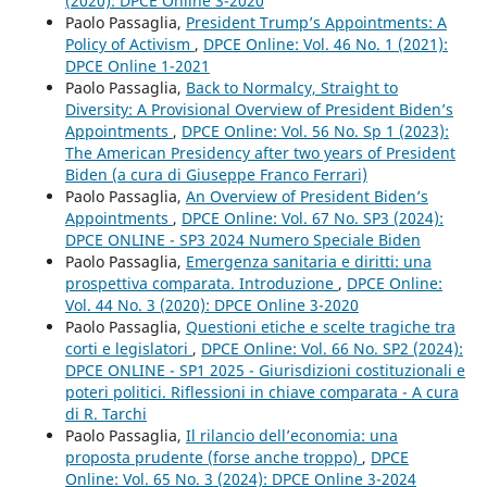
(2020): DPCE Online 3-2020
Paolo Passaglia,
President Trump’s Appointments: A
Policy of Activism
,
DPCE Online: Vol. 46 No. 1 (2021):
DPCE Online 1-2021
Paolo Passaglia,
Back to Normalcy, Straight to
Diversity: A Provisional Overview of President Biden’s
Appointments
,
DPCE Online: Vol. 56 No. Sp 1 (2023):
The American Presidency after two years of President
Biden (a cura di Giuseppe Franco Ferrari)
Paolo Passaglia,
An Overview of President Biden’s
Appointments
,
DPCE Online: Vol. 67 No. SP3 (2024):
DPCE ONLINE - SP3 2024 Numero Speciale Biden
Paolo Passaglia,
Emergenza sanitaria e diritti: una
prospettiva comparata. Introduzione
,
DPCE Online:
Vol. 44 No. 3 (2020): DPCE Online 3-2020
Paolo Passaglia,
Questioni etiche e scelte tragiche tra
corti e legislatori
,
DPCE Online: Vol. 66 No. SP2 (2024):
DPCE ONLINE - SP1 2025 - Giurisdizioni costituzionali e
poteri politici. Riflessioni in chiave comparata - A cura
di R. Tarchi
Paolo Passaglia,
Il rilancio dell’economia: una
proposta prudente (forse anche troppo)
,
DPCE
Online: Vol. 65 No. 3 (2024): DPCE Online 3-2024