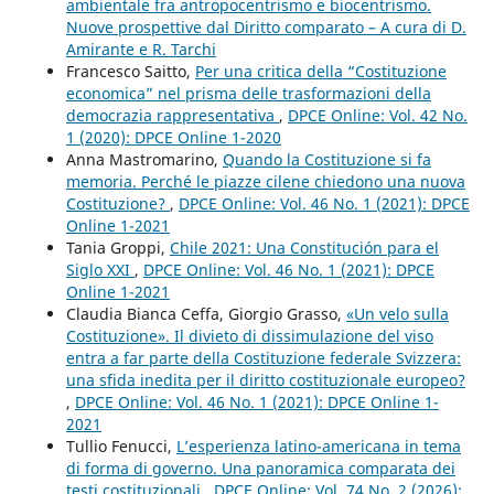
ambientale fra antropocentrismo e biocentrismo.
Nuove prospettive dal Diritto comparato – A cura di D.
Amirante e R. Tarchi
Francesco Saitto,
Per una critica della “Costituzione
economica” nel prisma delle trasformazioni della
democrazia rappresentativa
,
DPCE Online: Vol. 42 No.
1 (2020): DPCE Online 1-2020
Anna Mastromarino,
Quando la Costituzione si fa
memoria. Perché le piazze cilene chiedono una nuova
Costituzione?
,
DPCE Online: Vol. 46 No. 1 (2021): DPCE
Online 1-2021
Tania Groppi,
Chile 2021: Una Constitución para el
Siglo XXI
,
DPCE Online: Vol. 46 No. 1 (2021): DPCE
Online 1-2021
Claudia Bianca Ceffa, Giorgio Grasso,
«Un velo sulla
Costituzione». Il divieto di dissimulazione del viso
entra a far parte della Costituzione federale Svizzera:
una sfida inedita per il diritto costituzionale europeo?
,
DPCE Online: Vol. 46 No. 1 (2021): DPCE Online 1-
2021
Tullio Fenucci,
L’esperienza latino-americana in tema
di forma di governo. Una panoramica comparata dei
testi costituzionali
,
DPCE Online: Vol. 74 No. 2 (2026):