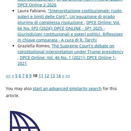
DPCE Online 2-2026
Laura Fabiano,
“Interpretazione costituzionale: ruolo,
poteri e limiti delle Corti”. Un’equazione di grado
plurimo di complessa risoluzione
,
DPCE Online: Vol.
66 No. SP2 (2024): DPCE ONLINE - SP1 2025 -
Giurisdizioni costituzionali e poteri politici. Riflessioni
in chiave comparata - A cura di R. Tarchi
Graziella Romeo,
The Supreme Court’s debate on
constitutional interpretation under Trump presidency
,
DPCE Online: Vol. 46 No. 1 (2021): DPCE Online 1-
2021
<<
<
5
6
7
8
9
10
11
12
13
14
>
>>
You may also
start an advanced similarity search
for this
article.