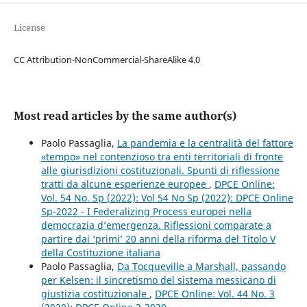
License
CC Attribution-NonCommercial-ShareAlike 4.0
Most read articles by the same author(s)
Paolo Passaglia,
La pandemia e la centralità del fattore
«tempo» nel contenzioso tra enti territoriali di fronte
alle giurisdizioni costituzionali. Spunti di riflessione
tratti da alcune esperienze europee
,
DPCE Online:
Vol. 54 No. Sp (2022): Vol 54 No Sp (2022): DPCE Online
Sp-2022 - I Federalizing Process europei nella
democrazia d’emergenza. Riflessioni comparate a
partire dai ‘primi’ 20 anni della riforma del Titolo V
della Costituzione italiana
Paolo Passaglia,
Da Tocqueville a Marshall, passando
per Kelsen: il sincretismo del sistema messicano di
giustizia costituzionale
,
DPCE Online: Vol. 44 No. 3