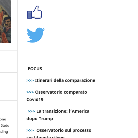
FOCUS
>>>
Itinerari della comparazione
>>>
Osservatorio comparato
Covid19
>>>
La transizione: l’America
dopo Trump
ione
o Stato
>>>
Osservatorio sul processo
ading
costituente cileno
E