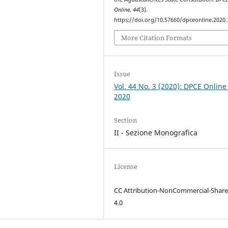
Online
,
44
(3).
https://doi.org/10.57660/dpceonline.2020
More Citation Formats
Issue
Vol. 44 No. 3 (2020): DPCE Online
2020
Section
II - Sezione Monografica
License
CC Attribution-NonCommercial-Share
4.0