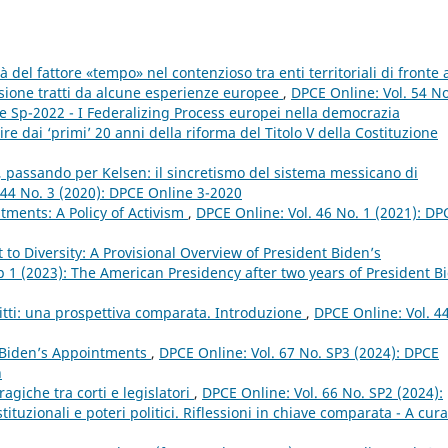
 del fattore «tempo» nel contenzioso tra enti territoriali di fronte a
lessione tratti da alcune esperienze europee
,
DPCE Online: Vol. 54 No
e Sp-2022 - I Federalizing Process europei nella democrazia
e dai ‘primi’ 20 anni della riforma del Titolo V della Costituzione
, passando per Kelsen: il sincretismo del sistema messicano di
 44 No. 3 (2020): DPCE Online 3-2020
ments: A Policy of Activism
,
DPCE Online: Vol. 46 No. 1 (2021): DP
 to Diversity: A Provisional Overview of President Biden’s
p 1 (2023): The American Presidency after two years of President B
itti: una prospettiva comparata. Introduzione
,
DPCE Online: Vol. 4
 Biden’s Appointments
,
DPCE Online: Vol. 67 No. SP3 (2024): DPCE
n
ragiche tra corti e legislatori
,
DPCE Online: Vol. 66 No. SP2 (2024):
tuzionali e poteri politici. Riflessioni in chiave comparata - A cura