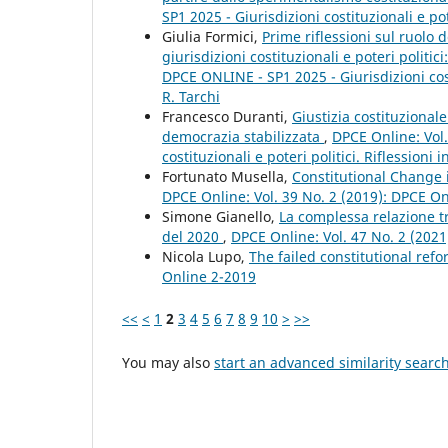
SP1 2025 - Giurisdizioni costituzionali e pot
Giulia Formici,
Prime riflessioni sul ruolo 
giurisdizioni costituzionali e poteri politici
DPCE ONLINE - SP1 2025 - Giurisdizioni costi
R. Tarchi
Francesco Duranti,
Giustizia costituziona
democrazia stabilizzata
,
DPCE Online: Vol.
costituzionali e poteri politici. Riflessioni
Fortunato Musella,
Constitutional Change 
DPCE Online: Vol. 39 No. 2 (2019): DPCE O
Simone Gianello,
La complessa relazione tr
del 2020
,
DPCE Online: Vol. 47 No. 2 (202
Nicola Lupo,
The failed constitutional refo
Online 2-2019
<<
<
1
2
3
4
5
6
7
8
9
10
>
>>
You may also
start an advanced similarity searc