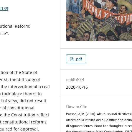
1139
tutional Reform;
nce”.
.pdf
tion of the State of
rst, the difficulty of
Published
the intervention of a real
2020-10-16
 took place thanks to
t of view, did not result
How to Cite
 of constitutional
 the Constitution reflect
Passaglia, P. (2020). Alcuni spunti di rifless
offerti dalla lettura della Costituzione dell
t constitutional reforms
di Aguascalientes: Food for thoughts in re
quired for approval.
the Aguascalientes State Constitution.
DPC