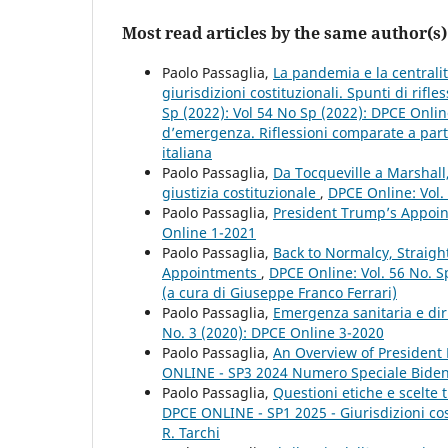
Most read articles by the same author(s)
Paolo Passaglia,
La pandemia e la centralità
giurisdizioni costituzionali. Spunti di rif
Sp (2022): Vol 54 No Sp (2022): DPCE Onlin
d’emergenza. Riflessioni comparate a partir
italiana
Paolo Passaglia,
Da Tocqueville a Marshall
giustizia costituzionale
,
DPCE Online: Vol.
Paolo Passaglia,
President Trump’s Appoint
Online 1-2021
Paolo Passaglia,
Back to Normalcy, Straight
Appointments
,
DPCE Online: Vol. 56 No. S
(a cura di Giuseppe Franco Ferrari)
Paolo Passaglia,
Emergenza sanitaria e dir
No. 3 (2020): DPCE Online 3-2020
Paolo Passaglia,
An Overview of President
ONLINE - SP3 2024 Numero Speciale Bide
Paolo Passaglia,
Questioni etiche e scelte t
DPCE ONLINE - SP1 2025 - Giurisdizioni costi
R. Tarchi