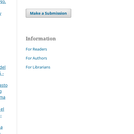
No.
y
Make a Submission
Information
For Readers
For Authors
del
For Librarians
 -
asto
g
rma
 el
-
 a
-