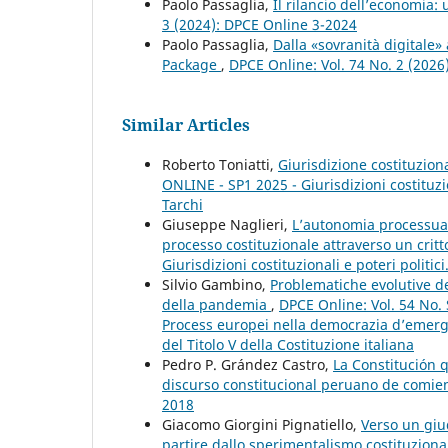
Paolo Passaglia,
Il rilancio dell’economia
3 (2024): DPCE Online 3-2024
Paolo Passaglia,
Dalla «sovranità digitale»
Package
,
DPCE Online: Vol. 74 No. 2 (2026
Similar Articles
Roberto Toniatti,
Giurisdizione costituziona
ONLINE - SP1 2025 - Giurisdizioni costituzio
Tarchi
Giuseppe Naglieri,
L’autonomia processuale
processo costituzionale attraverso un crit
Giurisdizioni costituzionali e poteri politic
Silvio Gambino,
Problematiche evolutive de
della pandemia
,
DPCE Online: Vol. 54 No. 
Process europei nella democrazia d’emergen
del Titolo V della Costituzione italiana
Pedro P. Grández Castro,
La Constitución 
discurso constitucional peruano de comien
2018
Giacomo Giorgini Pignatiello,
Verso un giud
partire dallo sperimentalismo costituzion