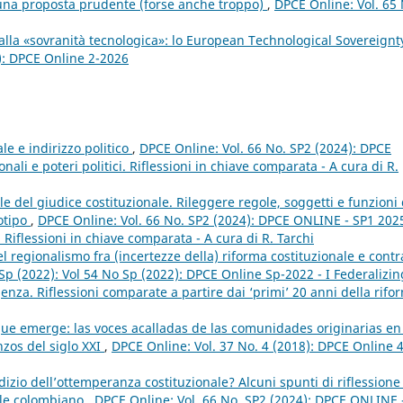
: una proposta prudente (forse anche troppo)
,
DPCE Online: Vol. 65 
 alla «sovranità tecnologica»: lo European Technological Sovereignt
): DPCE Online 2-2026
le e indirizzo politico
,
DPCE Online: Vol. 66 No. SP2 (2024): DPCE
nali e poteri politici. Riflessioni in chiave comparata - A cura di R.
 del giudice costituzionale. Rileggere regole, soggetti e funzioni 
totipo
,
DPCE Online: Vol. 66 No. SP2 (2024): DPCE ONLINE - SP1 2025
i. Riflessioni in chiave comparata - A cura di R. Tarchi
l regionalismo fra (incertezze della) riforma costituzionale e contr
Sp (2022): Vol 54 No Sp (2022): DPCE Online Sp-2022 - I Federalizin
za. Riflessioni comparate a partire dai ‘primi’ 20 anni della rifo
que emerge: las voces acalladas de las comunidades originarias en
zos del siglo XXI
,
DPCE Online: Vol. 37 No. 4 (2018): DPCE Online 4
izio dell’ottemperanza costituzionale? Alcuni spunti di riflessione
ale colombiano
,
DPCE Online: Vol. 66 No. SP2 (2024): DPCE ONLINE 