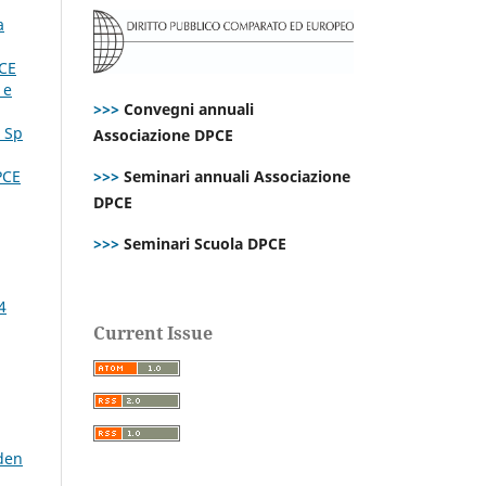
a
CE
 e
>>>
Convegni annuali
. Sp
Associazione DPCE
PCE
>>>
Seminari annuali Associazione
DPCE
>>>
Seminari Scuola DPCE
4
Current Issue
den