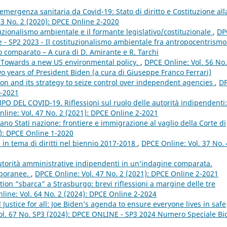
’emergenza sanitaria da Covid-19: Stato di diritto e Costituzione all
43 No. 2 (2020): DPCE Online 2-2020
uzionalismo ambientale e il formante legislativo/costituzionale
,
DP
e - SP2 2023 - Il costituzionalismo ambientale fra antropocentrismo
o comparato – A cura di D. Amirante e R. Tarchi
 Towards a new US environmental policy.
,
DPCE Online: Vol. 56 No
o years of President Biden (a cura di Giuseppe Franco Ferrari)
n and its strategy to seize control over independent agencies
,
D
1-2021
 DEL COVID-19. Riflessioni sul ruolo delle autorità indipendenti:
line: Vol. 47 No. 2 (2021): DPCE Online 2-2021
ano Stati nazione: frontiere e immigrazione al vaglio della Corte di
0): DPCE Online 1-2020
 in tema di diritti nel biennio 2017-2018
,
DPCE Online: Vol. 37 No. 
utorità amministrative indipendenti in un’indagine comparata.
mporanee.
,
DPCE Online: Vol. 47 No. 2 (2021): DPCE Online 2-2021
tion “sbarca” a Strasburgo: brevi riflessioni a margine delle tre
line: Vol. 64 No. 2 (2024): DPCE Online 2-2024
ustice for all: Joe Biden’s agenda to ensure everyone lives in safe
ol. 67 No. SP3 (2024): DPCE ONLINE - SP3 2024 Numero Speciale Bi