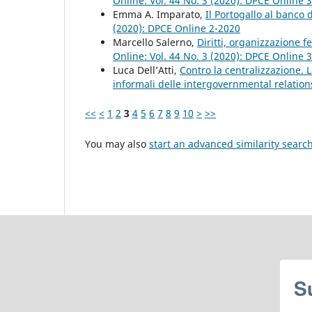
Online: Vol. 44 No. 3 (2020): DPCE Online 
Emma A. Imparato,
Il Portogallo al banco
(2020): DPCE Online 2-2020
Marcello Salerno,
Diritti, organizzazione 
Online: Vol. 44 No. 3 (2020): DPCE Online 
Luca Dell’Atti,
Contro la centralizzazione. 
informali delle intergovernmental relatio
<<
<
1
2
3
4
5
6
7
8
9
10
>
>>
You may also
start an advanced similarity searc