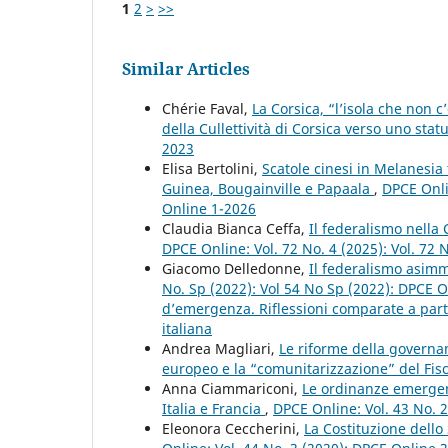
1
2
>
>>
Similar Articles
Chérie Faval,
La Corsica, “l’isola che non 
della Cullettività di Corsica verso uno sta
2023
Elisa Bertolini,
Scatole cinesi in Melanesia
Guinea, Bougainville e Papaala
,
DPCE Onlin
Online 1-2026
Claudia Bianca Ceffa,
Il federalismo nella
DPCE Online: Vol. 72 No. 4 (2025): Vol. 72 
Giacomo Delledonne,
Il federalismo asimm
No. Sp (2022): Vol 54 No Sp (2022): DPCE O
d’emergenza. Riflessioni comparate a partir
italiana
Andrea Magliari,
Le riforme della governa
europeo e la “comunitarizzazione” del Fi
Anna Ciammariconi,
Le ordinanze emergenzi
Italia e Francia
,
DPCE Online: Vol. 43 No. 
Eleonora Ceccherini,
La Costituzione dello 