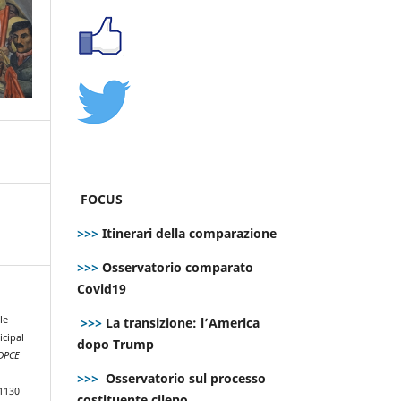
FOCUS
>>>
Itinerari della comparazione
>>>
Osservatorio comparato
Covid19
le
>>>
La transizione: l’America
cipal
dopo Trump
DPCE
>>>
Osservatorio sul processo
.1130
costituente cileno