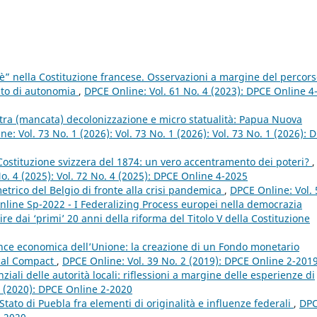
c’è” nella Costituzione francese. Osservazioni a margine del percor
tuto di autonomia
,
DPCE Online: Vol. 61 No. 4 (2023): DPCE Online 4
 tra (mancata) decolonizzazione e micro statualità: Papua Nuova
e: Vol. 73 No. 1 (2026): Vol. 73 No. 1 (2026): Vol. 73 No. 1 (2026): 
 Costituzione svizzera del 1874: un vero accentramento dei poteri?
,
No. 4 (2025): Vol. 72 No. 4 (2025): DPCE Online 4-2025
etrico del Belgio di fronte alla crisi pandemica
,
DPCE Online: Vol. 
nline Sp-2022 - I Federalizing Process europei nella democrazia
e dai ‘primi’ 20 anni della riforma del Titolo V della Costituzione
nce economica dell’Unione: la creazione di un Fondo monetario
scal Compact
,
DPCE Online: Vol. 39 No. 2 (2019): DPCE Online 2-201
ali delle autorità locali: riflessioni a margine delle esperienze di
2 (2020): DPCE Online 2-2020
Stato di Puebla fra elementi di originalità e influenze federali
,
DP