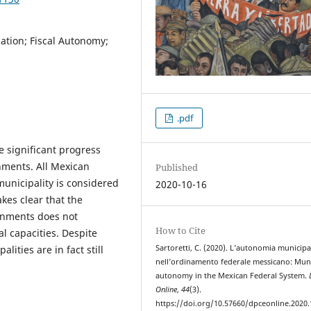
zation; Fiscal Autonomy;
.pdf
 significant progress
nments. All Mexican
Published
municipality is considered
2020-10-16
es clear that the
rnments does not
How to Cite
al capacities. Despite
ities are in fact still
Sartoretti, C. (2020). L’autonomia municipa
nell’ordinamento federale messicano: Muni
autonomy in the Mexican Federal System.
Online
,
44
(3).
https://doi.org/10.57660/dpceonline.2020