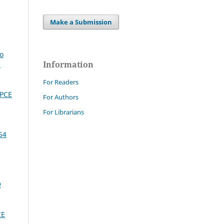
Make a Submission
so
Information
-
For Readers
DPCE
For Authors
For Librarians
54
9
CE