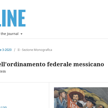
 the Journal
ne 3-2020
/
II - Sezione Monografica
ell’ordinamento federale messicano
stem
1130