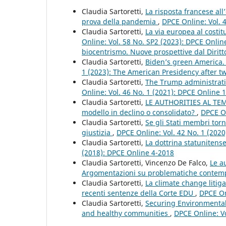
Claudia Sartoretti,
La risposta francese all
prova della pandemia
,
DPCE Online: Vol. 
Claudia Sartoretti,
La via europea al costit
Online: Vol. 58 No. SP2 (2023): DPCE Onlin
biocentrismo. Nuove prospettive dal Diritt
Claudia Sartoretti,
Biden’s green America.
1 (2023): The American Presidency after tw
Claudia Sartoretti,
The Trump administratio
Online: Vol. 46 No. 1 (2021): DPCE Online 
Claudia Sartoretti,
LE AUTHORITIES AL TEMPO
modello in declino o consolidato?
,
DPCE On
Claudia Sartoretti,
Se gli Stati membri torn
giustizia
,
DPCE Online: Vol. 42 No. 1 (202
Claudia Sartoretti,
La dottrina statunitense
(2018): DPCE Online 4-2018
Claudia Sartoretti, Vincenzo De Falco,
Le a
Argomentazioni su problematiche conte
Claudia Sartoretti,
La climate change litiga
recenti sentenze della Corte EDU
,
DPCE On
Claudia Sartoretti,
Securing Environmental J
and healthy communities
,
DPCE Online: V