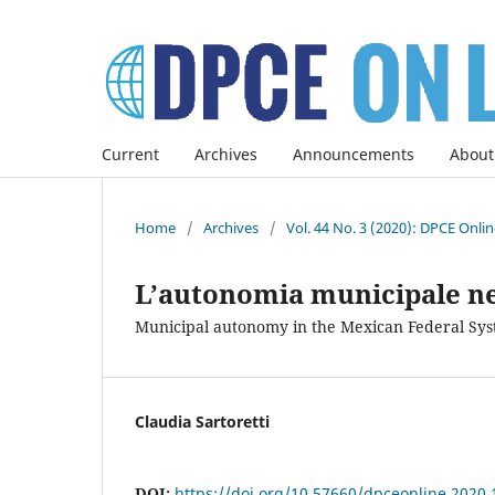
Current
Archives
Announcements
About
Home
/
Archives
/
Vol. 44 No. 3 (2020): DPCE Onli
L’autonomia municipale n
Municipal autonomy in the Mexican Federal Sy
Claudia Sartoretti
DOI:
https://doi.org/10.57660/dpceonline.2020.