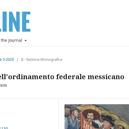
 the Journal
ne 3-2020
/
II - Sezione Monografica
ell’ordinamento federale messicano
stem
1130