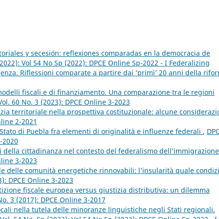
itoriales y secesión: reflexiones comparadas en la democracia de
(2022): Vol 54 No Sp (2022): DPCE Online Sp-2022 - I Federalizing
za. Riflessioni comparate a partire dai ‘primi’ 20 anni della rifo
 modelli fiscali e di finanziamento. Una comparazione tra le regioni
ol. 60 No. 3 (2023): DPCE Online 3-2023
ia territoriale nella prospettiva costituzionale: alcune consideraz
nline 2-2021
Stato di Puebla fra elementi di originalità e influenze federali
,
DP
3-2020
ali della cittadinanza nel contesto del federalismo dell’immigrazion
nline 3-2023
le delle comunità energetiche rinnovabili: l’insularità quale condiz
3): DPCE Online 3-2023
zione fiscale europea versus giustizia distributiva: un dilemma
No. 3 (2017): DPCE Online 3-2017
ocali nella tutela delle minoranze linguistiche negli Stati regionali.