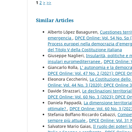
1
2
>
>>
Similar Articles
Alberto López Basaguren,
Cuestiones terr
emergencia
,
DPCE Online: Vol. 54 No. Sp 
Process europei nella democrazia d’emergen
del Titolo V della Costituzione italiana
Giuseppe Naglieri,
Insularità, politiche e
insulari euromediterranee
,
DPCE Online: V
Giancarlo Rolla,
L’ autonomia e la democraz
DPCE Online: Vol. 47 No. 2 (2021): DPCE O
Eleonora Ceccherini,
La Costituzione dello 
Online: Vol. 44 No. 3 (2020): DPCE Online 
Davide Strazzari,
Le declinazioni territori
DPCE Online: Vol. 60 No. 3 (2023): DPCE O
Daniela Pappadà,
La dimensione territoria
ottimale?
,
DPCE Online: Vol. 60 No. 3 (202
Stefania Boffano Riccardo Cabazzi,
Competi
sempre più attuale
,
DPCE Online: Vol. 31 
Salvatore Mario Gaias,
Il ruolo dei poteri l