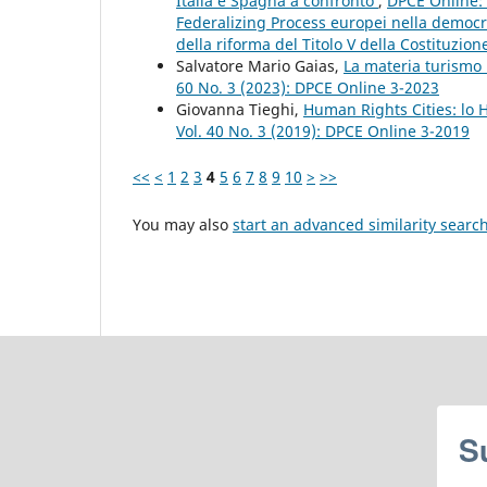
Italia e Spagna a confronto
,
DPCE Online: 
Federalizing Process europei nella democra
della riforma del Titolo V della Costituzione
Salvatore Mario Gaias,
La materia turismo 
60 No. 3 (2023): DPCE Online 3-2023
Giovanna Tieghi,
Human Rights Cities: lo
Vol. 40 No. 3 (2019): DPCE Online 3-2019
<<
<
1
2
3
4
5
6
7
8
9
10
>
>>
You may also
start an advanced similarity searc