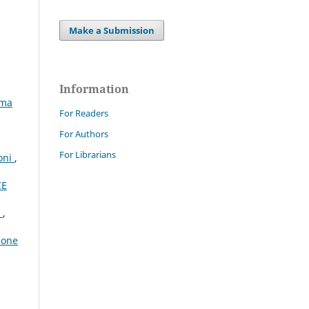
Make a Submission
Information
rma
For Readers
For Authors
For Librarians
ioni
,
CE
e
,
ione