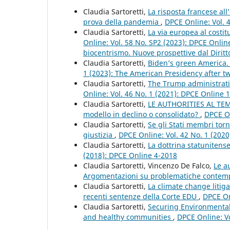
Claudia Sartoretti,
La risposta francese all
prova della pandemia
,
DPCE Online: Vol. 
Claudia Sartoretti,
La via europea al costit
Online: Vol. 58 No. SP2 (2023): DPCE Onlin
biocentrismo. Nuove prospettive dal Diritt
Claudia Sartoretti,
Biden’s green America.
1 (2023): The American Presidency after tw
Claudia Sartoretti,
The Trump administratio
Online: Vol. 46 No. 1 (2021): DPCE Online 
Claudia Sartoretti,
LE AUTHORITIES AL TEMPO
modello in declino o consolidato?
,
DPCE On
Claudia Sartoretti,
Se gli Stati membri torn
giustizia
,
DPCE Online: Vol. 42 No. 1 (202
Claudia Sartoretti,
La dottrina statunitense
(2018): DPCE Online 4-2018
Claudia Sartoretti, Vincenzo De Falco,
Le a
Argomentazioni su problematiche conte
Claudia Sartoretti,
La climate change litiga
recenti sentenze della Corte EDU
,
DPCE On
Claudia Sartoretti,
Securing Environmental J
and healthy communities
,
DPCE Online: V