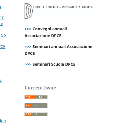
a
CE
 e
>>>
Convegni annuali
. Sp
Associazione DPCE
PCE
>>>
Seminari annuali Associazione
DPCE
>>>
Seminari Scuola DPCE
4
Current Issue
den