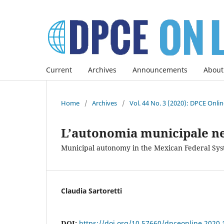
Current
Archives
Announcements
About
Home
/
Archives
/
Vol. 44 No. 3 (2020): DPCE Onli
L’autonomia municipale n
Municipal autonomy in the Mexican Federal Sy
Claudia Sartoretti
DOI:
https://doi.org/10.57660/dpceonline.2020.