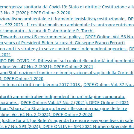
’emergenza sanitaria da Covid-19: Stato di diritto e Costituzione all
43 No. 2 (2020): DPCE Online 2-2020
uzionalismo ambientale e il formante legislativo/costituzionale
,
DP
e - SP2 2023 - Il costituzionalismo ambientale fra antropocentrismo
o comparato – A cura di D. Amirante e R. Tarchi
 Towards a new US environmental policy.
,
DPCE Online: Vol. 56 No
o years of President Biden (a cura di Giuseppe Franco Ferrari)
n and its strategy to seize control over independent agencies
,
D
1-2021
 DEL COVID-19. Riflessioni sul ruolo delle autorità indipendenti:
line: Vol. 47 No. 2 (2021): DPCE Online 2-2021
ano Stati nazione: frontiere e immigrazione al vaglio della Corte di
0): DPCE Online 1-2020
 in tema di diritti nel biennio 2017-2018
,
DPCE Online: Vol. 37 No. 
utorità amministrative indipendenti in un’indagine comparata.
mporanee.
,
DPCE Online: Vol. 47 No. 2 (2021): DPCE Online 2-2021
tion “sbarca” a Strasburgo: brevi riflessioni a margine delle tre
line: Vol. 64 No. 2 (2024): DPCE Online 2-2024
ustice for all: Joe Biden’s agenda to ensure everyone lives in safe
ol. 67 No. SP3 (2024): DPCE ONLINE - SP3 2024 Numero Speciale Bi