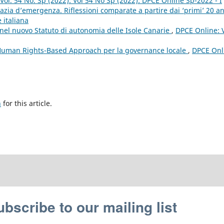
Vol. 54 No. Sp (2022): Vol 54 No Sp (2022): DPCE Online Sp-2022 - I
zia d’emergenza. Riflessioni comparate a partire dai ‘primi’ 20 a
 italiana
nel nuovo Statuto di autonomia delle Isole Canarie
,
DPCE Online: V
 Human Rights-Based Approach per la governance locale
,
DPCE Onl
h
for this article.