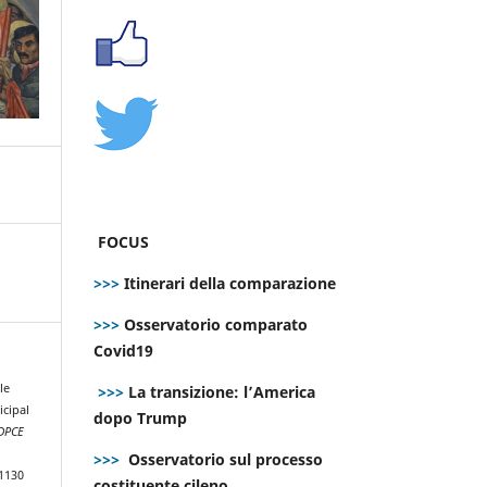
FOCUS
>>>
Itinerari della comparazione
>>>
Osservatorio comparato
Covid19
le
>>>
La transizione: l’America
cipal
dopo Trump
DPCE
>>>
Osservatorio sul processo
.1130
costituente cileno