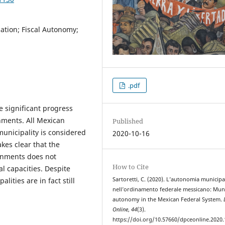
zation; Fiscal Autonomy;
.pdf
 significant progress
nments. All Mexican
Published
municipality is considered
2020-10-16
es clear that the
rnments does not
How to Cite
al capacities. Despite
ities are in fact still
Sartoretti, C. (2020). L’autonomia municipa
nell’ordinamento federale messicano: Muni
autonomy in the Mexican Federal System.
Online
,
44
(3).
https://doi.org/10.57660/dpceonline.2020