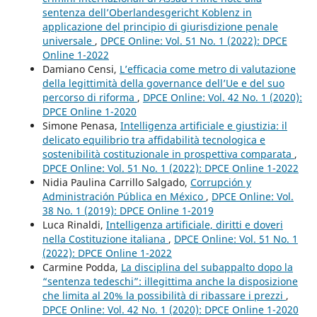
sentenza dell’Oberlandesgericht Koblenz in
applicazione del principio di giurisdizione penale
universale
,
DPCE Online: Vol. 51 No. 1 (2022): DPCE
Online 1-2022
Damiano Censi,
L’efficacia come metro di valutazione
della legittimità della governance dell’Ue e del suo
percorso di riforma
,
DPCE Online: Vol. 42 No. 1 (2020):
DPCE Online 1-2020
Simone Penasa,
Intelligenza artificiale e giustizia: il
delicato equilibrio tra affidabilità tecnologica e
sostenibilità costituzionale in prospettiva comparata
,
DPCE Online: Vol. 51 No. 1 (2022): DPCE Online 1-2022
Nidia Paulina Carrillo Salgado,
Corrupción y
Administración Pública en México
,
DPCE Online: Vol.
38 No. 1 (2019): DPCE Online 1-2019
Luca Rinaldi,
Intelligenza artificiale, diritti e doveri
nella Costituzione italiana
,
DPCE Online: Vol. 51 No. 1
(2022): DPCE Online 1-2022
Carmine Podda,
La disciplina del subappalto dopo la
“sentenza tedeschi”: illegittima anche la disposizione
che limita al 20% la possibilità di ribassare i prezzi
,
DPCE Online: Vol. 42 No. 1 (2020): DPCE Online 1-2020