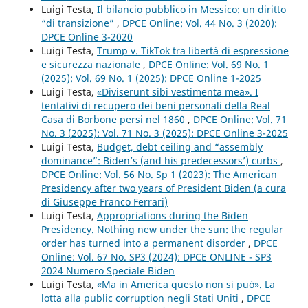
Luigi Testa,
Il bilancio pubblico in Messico: un diritto
“di transizione”
,
DPCE Online: Vol. 44 No. 3 (2020):
DPCE Online 3-2020
Luigi Testa,
Trump v. TikTok tra libertà di espressione
e sicurezza nazionale
,
DPCE Online: Vol. 69 No. 1
(2025): Vol. 69 No. 1 (2025): DPCE Online 1-2025
Luigi Testa,
«Diviserunt sibi vestimenta mea». I
tentativi di recupero dei beni personali della Real
Casa di Borbone persi nel 1860
,
DPCE Online: Vol. 71
No. 3 (2025): Vol. 71 No. 3 (2025): DPCE Online 3-2025
Luigi Testa,
Budget, debt ceiling and “assembly
dominance”: Biden’s (and his predecessors’) curbs
,
DPCE Online: Vol. 56 No. Sp 1 (2023): The American
Presidency after two years of President Biden (a cura
di Giuseppe Franco Ferrari)
Luigi Testa,
Appropriations during the Biden
Presidency. Nothing new under the sun: the regular
order has turned into a permanent disorder
,
DPCE
Online: Vol. 67 No. SP3 (2024): DPCE ONLINE - SP3
2024 Numero Speciale Biden
Luigi Testa,
«Ma in America questo non si può». La
lotta alla public corruption negli Stati Uniti
,
DPCE