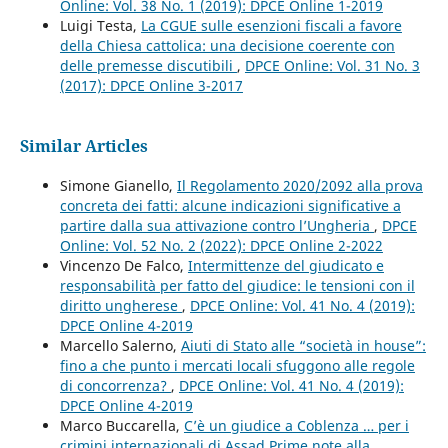
Online: Vol. 38 No. 1 (2019): DPCE Online 1-2019
Luigi Testa,
La CGUE sulle esenzioni fiscali a favore
della Chiesa cattolica: una decisione coerente con
delle premesse discutibili
,
DPCE Online: Vol. 31 No. 3
(2017): DPCE Online 3-2017
Similar Articles
Simone Gianello,
Il Regolamento 2020/2092 alla prova
concreta dei fatti: alcune indicazioni significative a
partire dalla sua attivazione contro l’Ungheria
,
DPCE
Online: Vol. 52 No. 2 (2022): DPCE Online 2-2022
Vincenzo De Falco,
Intermittenze del giudicato e
responsabilità per fatto del giudice: le tensioni con il
diritto ungherese
,
DPCE Online: Vol. 41 No. 4 (2019):
DPCE Online 4-2019
Marcello Salerno,
Aiuti di Stato alle “società in house”:
fino a che punto i mercati locali sfuggono alle regole
di concorrenza?
,
DPCE Online: Vol. 41 No. 4 (2019):
DPCE Online 4-2019
Marco Buccarella,
C’è un giudice a Coblenza … per i
crimini internazionali di Assad Prime note alla