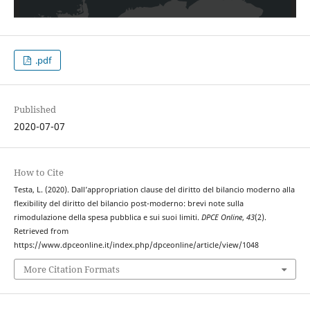
.pdf
Published
2020-07-07
How to Cite
Testa, L. (2020). Dall’appropriation clause del diritto del bilancio moderno alla
flexibility del diritto del bilancio post-moderno: brevi note sulla
rimodulazione della spesa pubblica e sui suoi limiti.
DPCE Online
,
43
(2).
Retrieved from
https://www.dpceonline.it/index.php/dpceonline/article/view/1048
More Citation Formats