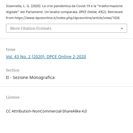
Sciannella, L. G. (2020). La crisi pandemica da Covid-19 e la “trasformazione
digitale” dei Parlamenti. Un’analisi comparata.
DPCE Online
,
43
(2). Retrieved
from https://www.dpceonline.it/index.php/dpceonline/article/view/1026
More Citation Formats
Issue
Vol. 43 No. 2 (2020): DPCE Online 2-2020
Section
II - Sezione Monografica
License
CC Attribution-NonCommercial-ShareAlike 4.0