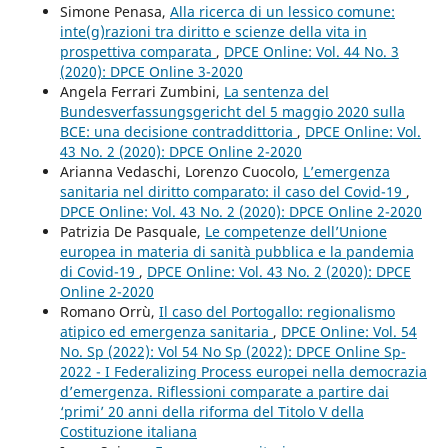
Simone Penasa,
Alla ricerca di un lessico comune:
inte(g)razioni tra diritto e scienze della vita in
prospettiva comparata
,
DPCE Online: Vol. 44 No. 3
(2020): DPCE Online 3-2020
Angela Ferrari Zumbini,
La sentenza del
Bundesverfassungsgericht del 5 maggio 2020 sulla
BCE: una decisione contraddittoria
,
DPCE Online: Vol.
43 No. 2 (2020): DPCE Online 2-2020
Arianna Vedaschi, Lorenzo Cuocolo,
L’emergenza
sanitaria nel diritto comparato: il caso del Covid-19
,
DPCE Online: Vol. 43 No. 2 (2020): DPCE Online 2-2020
Patrizia De Pasquale,
Le competenze dell’Unione
europea in materia di sanità pubblica e la pandemia
di Covid-19
,
DPCE Online: Vol. 43 No. 2 (2020): DPCE
Online 2-2020
Romano Orrù,
Il caso del Portogallo: regionalismo
atipico ed emergenza sanitaria
,
DPCE Online: Vol. 54
No. Sp (2022): Vol 54 No Sp (2022): DPCE Online Sp-
2022 - I Federalizing Process europei nella democrazia
d’emergenza. Riflessioni comparate a partire dai
‘primi’ 20 anni della riforma del Titolo V della
Costituzione italiana