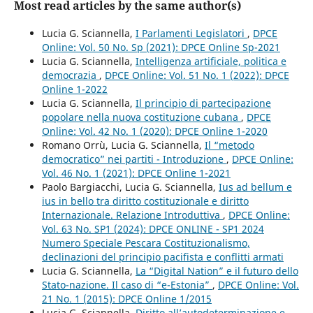
Most read articles by the same author(s)
Lucia G. Sciannella,
I Parlamenti Legislatori
,
DPCE
Online: Vol. 50 No. Sp (2021): DPCE Online Sp-2021
Lucia G. Sciannella,
Intelligenza artificiale, politica e
democrazia
,
DPCE Online: Vol. 51 No. 1 (2022): DPCE
Online 1-2022
Lucia G. Sciannella,
Il principio di partecipazione
popolare nella nuova costituzione cubana
,
DPCE
Online: Vol. 42 No. 1 (2020): DPCE Online 1-2020
Romano Orrù, Lucia G. Sciannella,
Il “metodo
democratico” nei partiti - Introduzione
,
DPCE Online:
Vol. 46 No. 1 (2021): DPCE Online 1-2021
Paolo Bargiacchi, Lucia G. Sciannella,
Ius ad bellum e
ius in bello tra diritto costituzionale e diritto
Internazionale. Relazione Introduttiva
,
DPCE Online:
Vol. 63 No. SP1 (2024): DPCE ONLINE - SP1 2024
Numero Speciale Pescara Costituzionalismo,
declinazioni del principio pacifista e conflitti armati
Lucia G. Sciannella,
La “Digital Nation” e il futuro dello
Stato-nazione. Il caso di “e-Estonia”
,
DPCE Online: Vol.
21 No. 1 (2015): DPCE Online 1/2015
Lucia G. Sciannella,
Diritto all’autodeterminazione e