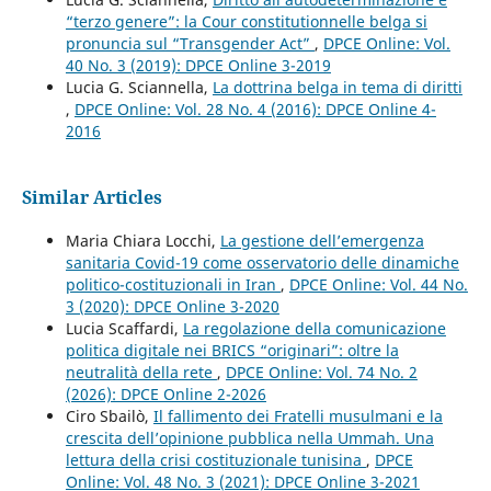
“terzo genere”: la Cour constitutionnelle belga si
pronuncia sul “Transgender Act”
,
DPCE Online: Vol.
40 No. 3 (2019): DPCE Online 3-2019
Lucia G. Sciannella,
La dottrina belga in tema di diritti
,
DPCE Online: Vol. 28 No. 4 (2016): DPCE Online 4-
2016
Similar Articles
Maria Chiara Locchi,
La gestione dell’emergenza
sanitaria Covid-19 come osservatorio delle dinamiche
politico-costituzionali in Iran
,
DPCE Online: Vol. 44 No.
3 (2020): DPCE Online 3-2020
Lucia Scaffardi,
La regolazione della comunicazione
politica digitale nei BRICS “originari”: oltre la
neutralità della rete
,
DPCE Online: Vol. 74 No. 2
(2026): DPCE Online 2-2026
Ciro Sbailò,
Il fallimento dei Fratelli musulmani e la
crescita dell’opinione pubblica nella Ummah. Una
lettura della crisi costituzionale tunisina
,
DPCE
Online: Vol. 48 No. 3 (2021): DPCE Online 3-2021