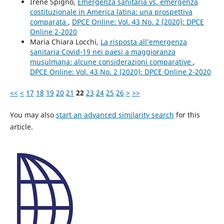
Irene Spigno,
Emergenza sanitaria vs. emergenza
costituzionale in America latina: una prospettiva
comparata
,
DPCE Online: Vol. 43 No. 2 (2020): DPCE
Online 2-2020
Maria Chiara Locchi,
La risposta all’emergenza
sanitaria Covid-19 nei paesi a maggioranza
musulmana: alcune considerazioni comparative
,
DPCE Online: Vol. 43 No. 2 (2020): DPCE Online 2-2020
<<
<
17
18
19
20
21
22
23
24
25
26
>
>>
You may also
start an advanced similarity search
for this
article.