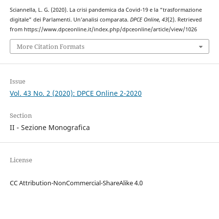
Sciannella, L. G. (2020). La crisi pandemica da Covid-19 e la “trasformazione
digitale” dei Parlamenti. Un’analisi comparata.
DPCE Online
,
43
(2). Retrieved
from https://www.dpceonline.it/index.php/dpceonline/article/view/1026
More Citation Formats
Issue
Vol. 43 No. 2 (2020): DPCE Online 2-2020
Section
II - Sezione Monografica
License
CC Attribution-NonCommercial-ShareAlike 4.0