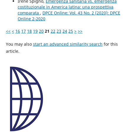
Irene Spigno,
Emergenza sanitaria vs. emergenza
costituzionale in America latina: una prospettiva
comparata
,
DPCE Online: Vol. 43 No. 2 (2020): DPCE
Online 2-2020
<<
<
16
17
18
19
20
21
22
23
24
25
>
>>
You may also
start an advanced similarity search
for this
article.