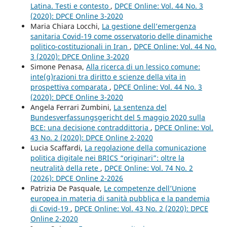
Latina. Testi e contesto
,
DPCE Online: Vol. 44 No. 3
(2020): DPCE Online 3-2020
Maria Chiara Locchi,
La gestione dell’emergenza
sanitaria Covid-19 come osservatorio delle dinamiche
politico-costituzionali in Iran
,
DPCE Online: Vol. 44 No.
3 (2020): DPCE Online 3-2020
Simone Penasa,
Alla ricerca di un lessico comune:
inte(g)razioni tra diritto e scienze della vita in
prospettiva comparata
,
DPCE Online: Vol. 44 No. 3
(2020): DPCE Online 3-2020
Angela Ferrari Zumbini,
La sentenza del
Bundesverfassungsgericht del 5 maggio 2020 sulla
BCE: una decisione contraddittoria
,
DPCE Online: Vol.
43 No. 2 (2020): DPCE Online 2-2020
Lucia Scaffardi,
La regolazione della comunicazione
politica digitale nei BRICS “originari”: oltre la
neutralità della rete
,
DPCE Online: Vol. 74 No. 2
(2026): DPCE Online 2-2026
Patrizia De Pasquale,
Le competenze dell’Unione
europea in materia di sanità pubblica e la pandemia
di Covid-19
,
DPCE Online: Vol. 43 No. 2 (2020): DPCE
Online 2-2020