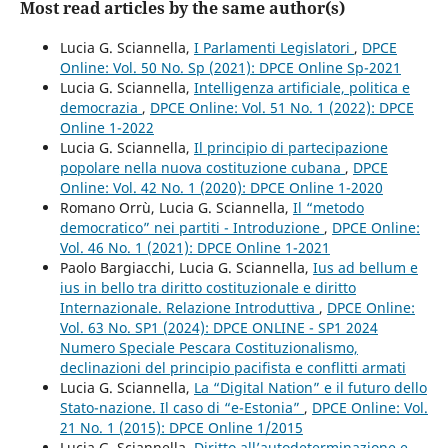
Most read articles by the same author(s)
Lucia G. Sciannella,
I Parlamenti Legislatori
,
DPCE
Online: Vol. 50 No. Sp (2021): DPCE Online Sp-2021
Lucia G. Sciannella,
Intelligenza artificiale, politica e
democrazia
,
DPCE Online: Vol. 51 No. 1 (2022): DPCE
Online 1-2022
Lucia G. Sciannella,
Il principio di partecipazione
popolare nella nuova costituzione cubana
,
DPCE
Online: Vol. 42 No. 1 (2020): DPCE Online 1-2020
Romano Orrù, Lucia G. Sciannella,
Il “metodo
democratico” nei partiti - Introduzione
,
DPCE Online:
Vol. 46 No. 1 (2021): DPCE Online 1-2021
Paolo Bargiacchi, Lucia G. Sciannella,
Ius ad bellum e
ius in bello tra diritto costituzionale e diritto
Internazionale. Relazione Introduttiva
,
DPCE Online:
Vol. 63 No. SP1 (2024): DPCE ONLINE - SP1 2024
Numero Speciale Pescara Costituzionalismo,
declinazioni del principio pacifista e conflitti armati
Lucia G. Sciannella,
La “Digital Nation” e il futuro dello
Stato-nazione. Il caso di “e-Estonia”
,
DPCE Online: Vol.
21 No. 1 (2015): DPCE Online 1/2015
Lucia G. Sciannella,
Diritto all’autodeterminazione e