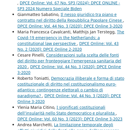
,
DPCE Online: Vol. 67 No. SP3 (2024): DPCE ONLINE -
SP3 2024 Numero Speciale Biden
Gianmatteo Sabatino,
Il nesso giuridico tra piano e
contratto nel diritto della Repubblica Popolare Cinese
,
DPCE Online: Vol. 44 No. 3 (2020): DPCE Online 3-2020
Maria Francesca Cavalcanti, Matthijs Jan Terstegg,
The
Covid-19 emergency in the Netherlands: a
constitutional law perspective
,
DPCE Online: Vol. 43
No. 2 (2020): DPCE Online 2-2020
Cesare Pinelli,
Considerazioni sulla scelta delle fonti
del diritto per fronteggiare l’emergenza sanitaria del
2020
,
DPCE Online: Vol. 44 No. 3 (2020): DPCE Online
3-2020
Roberto Toniatti,
Democrazia illiberale e forma di stato
costituzionale di diritto nel costituzionalismo euro-
atlantico: contingenze elettorali o cambio di
paradigma?
,
DPCE Online: Vol. 44 No. 3 (2020): DPCE
Online 3-2020
Ylenia Maria Citino,
I significati costituzionali
dell’insularità nello Stato democratico e pluralista
,
DPCE Online: Vol. 60 No. 3 (2023): DPCE Online 3-2023
Andrea Marchetti,
La limitazione temporale degli