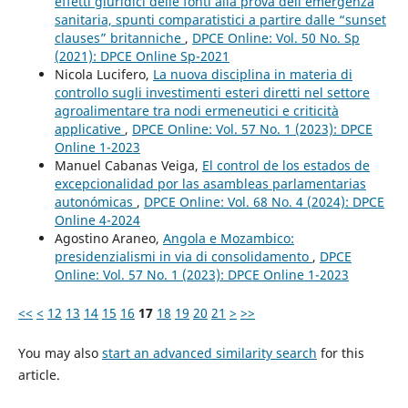
effetti giuridici delle fonti alla prova dell’emergenza
sanitaria, spunti comparatistici a partire dalle “sunset
clauses” britanniche
,
DPCE Online: Vol. 50 No. Sp
(2021): DPCE Online Sp-2021
Nicola Lucifero,
La nuova disciplina in materia di
controllo sugli investimenti esteri diretti nel settore
agroalimentare tra nodi ermeneutici e criticità
applicative
,
DPCE Online: Vol. 57 No. 1 (2023): DPCE
Online 1-2023
Manuel Cabanas Veiga,
El control de los estados de
excepcionalidad por las asambleas parlamentarias
autonómicas
,
DPCE Online: Vol. 68 No. 4 (2024): DPCE
Online 4-2024
Agostino Araneo,
Angola e Mozambico:
presidenzialismi in via di consolidamento
,
DPCE
Online: Vol. 57 No. 1 (2023): DPCE Online 1-2023
<<
<
12
13
14
15
16
17
18
19
20
21
>
>>
You may also
start an advanced similarity search
for this
article.