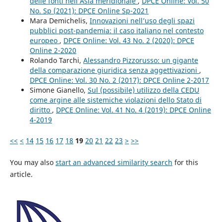
delle fonti nell’Asia meridionale
,
DPCE Online: Vol. 50
No. Sp (2021): DPCE Online Sp-2021
Mara Demichelis,
Innovazioni nell’uso degli spazi
pubblici post-pandemia: il caso italiano nel contesto
europeo
,
DPCE Online: Vol. 43 No. 2 (2020): DPCE
Online 2-2020
Rolando Tarchi,
Alessandro Pizzorusso: un gigante
della comparazione giuridica senza aggettivazioni
,
DPCE Online: Vol. 30 No. 2 (2017): DPCE Online 2-2017
Simone Gianello,
Sul (possibile) utilizzo della CEDU
come argine alle sistemiche violazioni dello Stato di
diritto
,
DPCE Online: Vol. 41 No. 4 (2019): DPCE Online
4-2019
<<
<
14
15
16
17
18
19
20
21
22
23
>
>>
You may also
start an advanced similarity search
for this
article.