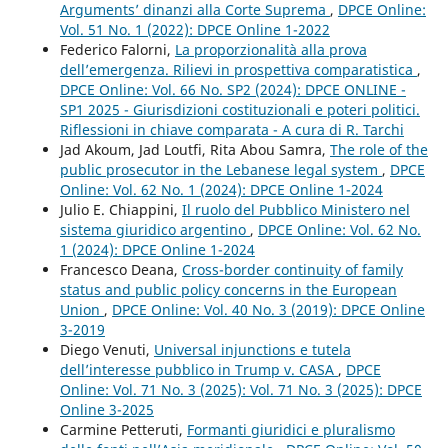
Arguments’ dinanzi alla Corte Suprema
,
DPCE Online:
Vol. 51 No. 1 (2022): DPCE Online 1-2022
Federico Falorni,
La proporzionalità alla prova
dell’emergenza. Rilievi in prospettiva comparatistica
,
DPCE Online: Vol. 66 No. SP2 (2024): DPCE ONLINE -
SP1 2025 - Giurisdizioni costituzionali e poteri politici.
Riflessioni in chiave comparata - A cura di R. Tarchi
Jad Akoum, Jad Loutfi, Rita Abou Samra,
The role of the
public prosecutor in the Lebanese legal system
,
DPCE
Online: Vol. 62 No. 1 (2024): DPCE Online 1-2024
Julio E. Chiappini,
Il ruolo del Pubblico Ministero nel
sistema giuridico argentino
,
DPCE Online: Vol. 62 No.
1 (2024): DPCE Online 1-2024
Francesco Deana,
Cross-border continuity of family
status and public policy concerns in the European
Union
,
DPCE Online: Vol. 40 No. 3 (2019): DPCE Online
3-2019
Diego Venuti,
Universal injunctions e tutela
dell’interesse pubblico in Trump v. CASA
,
DPCE
Online: Vol. 71 No. 3 (2025): Vol. 71 No. 3 (2025): DPCE
Online 3-2025
Carmine Petteruti,
Formanti giuridici e pluralismo