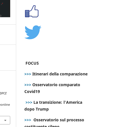
FOCUS
>>>
Itinerari della comparazione
>>>
Osservatorio comparato
d
Covid19
DPCE
>>>
La transizione: l’America
eonline
dopo Trump
>>>
Osservatorio sul processo
costituente cileno