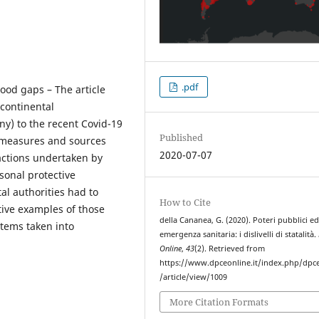
.pdf
ood gaps – The article
continental
ny) to the recent Covid-19
Published
t measures and sources
2020-07-07
e actions undertaken by
sonal protective
l authorities had to
How to Cite
tive examples of those
della Cananea, G. (2020). Poteri pubblici e
stems taken into
emergenza sanitaria: i dislivelli di statalità.
Online
,
43
(2). Retrieved from
https://www.dpceonline.it/index.php/dpc
/article/view/1009
More Citation Formats