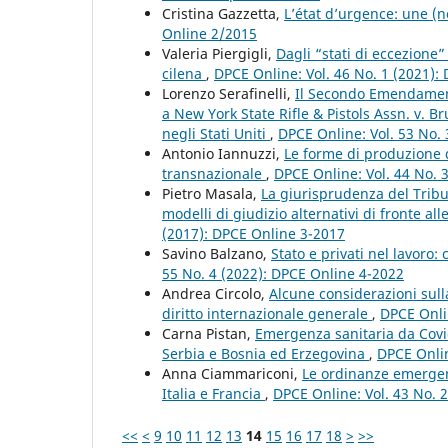
Cristina Gazzetta,
L’état d’urgence: une (
Online 2/2015
Valeria Piergigli,
Dagli “stati di eccezione
cilena
,
DPCE Online: Vol. 46 No. 1 (2021):
Lorenzo Serafinelli,
Il Secondo Emendamento
a New York State Rifle & Pistols Assn. v. B
negli Stati Uniti
,
DPCE Online: Vol. 53 No.
Antonio Iannuzzi,
Le forme di produzione de
transnazionale
,
DPCE Online: Vol. 44 No. 
Pietro Masala,
La giurisprudenza del Tribu
modelli di giudizio alternativi di fronte all
(2017): DPCE Online 3-2017
Savino Balzano,
Stato e privati nel lavoro:
55 No. 4 (2022): DPCE Online 4-2022
Andrea Circolo,
Alcune considerazioni sull
diritto internazionale generale
,
DPCE Onli
Carna Pistan,
Emergenza sanitaria da Covid-
Serbia e Bosnia ed Erzegovina
,
DPCE Onlin
Anna Ciammariconi,
Le ordinanze emergenzi
Italia e Francia
,
DPCE Online: Vol. 43 No. 
<<
<
9
10
11
12
13
14
15
16
17
18
>
>>