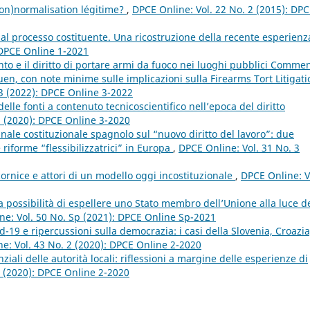
non)normalisation légitime?
,
DPCE Online: Vol. 22 No. 2 (2015): DP
” al processo costituente. Una ricostruzione della recente esperienz
 DPCE Online 1-2021
 e il diritto di portare armi da fuoco nei luoghi pubblici Comme
ruen, con note minime sulle implicazioni sulla Firearms Tort Litigati
 3 (2022): DPCE Online 3-2022
lle fonti a contenuto tecnicoscientifico nell’epoca del diritto
3 (2020): DPCE Online 3-2020
nale costituzionale spagnolo sul “nuovo diritto del lavoro”: due
e riforme “flessibilizzatrici” in Europa
,
DPCE Online: Vol. 31 No. 3
 cornice e attori di un modello oggi incostituzionale
,
DPCE Online: V
a possibilità di espellere uno Stato membro dell’Unione alla luce d
ne: Vol. 50 No. Sp (2021): DPCE Online Sp-2021
19 e ripercussioni sulla democrazia: i casi della Slovenia, Croazia
e: Vol. 43 No. 2 (2020): DPCE Online 2-2020
ali delle autorità locali: riflessioni a margine delle esperienze di
2 (2020): DPCE Online 2-2020