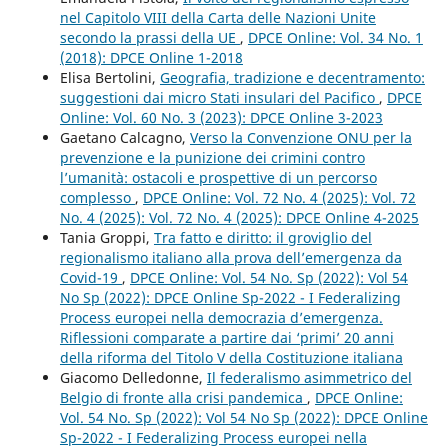
nel Capitolo VIII della Carta delle Nazioni Unite
secondo la prassi della UE
,
DPCE Online: Vol. 34 No. 1
(2018): DPCE Online 1-2018
Elisa Bertolini,
Geografia, tradizione e decentramento:
suggestioni dai micro Stati insulari del Pacifico
,
DPCE
Online: Vol. 60 No. 3 (2023): DPCE Online 3-2023
Gaetano Calcagno,
Verso la Convenzione ONU per la
prevenzione e la punizione dei crimini contro
l’umanità: ostacoli e prospettive di un percorso
complesso
,
DPCE Online: Vol. 72 No. 4 (2025): Vol. 72
No. 4 (2025): Vol. 72 No. 4 (2025): DPCE Online 4-2025
Tania Groppi,
Tra fatto e diritto: il groviglio del
regionalismo italiano alla prova dell’emergenza da
Covid-19
,
DPCE Online: Vol. 54 No. Sp (2022): Vol 54
No Sp (2022): DPCE Online Sp-2022 - I Federalizing
Process europei nella democrazia d’emergenza.
Riflessioni comparate a partire dai ‘primi’ 20 anni
della riforma del Titolo V della Costituzione italiana
Giacomo Delledonne,
Il federalismo asimmetrico del
Belgio di fronte alla crisi pandemica
,
DPCE Online:
Vol. 54 No. Sp (2022): Vol 54 No Sp (2022): DPCE Online
Sp-2022 - I Federalizing Process europei nella