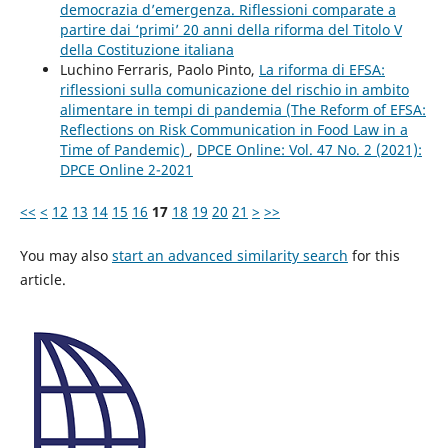
democrazia d’emergenza. Riflessioni comparate a
partire dai ‘primi’ 20 anni della riforma del Titolo V
della Costituzione italiana
Luchino Ferraris, Paolo Pinto,
La riforma di EFSA:
riflessioni sulla comunicazione del rischio in ambito
alimentare in tempi di pandemia (The Reform of EFSA:
Reflections on Risk Communication in Food Law in a
Time of Pandemic)
,
DPCE Online: Vol. 47 No. 2 (2021):
DPCE Online 2-2021
<<
<
12
13
14
15
16
17
18
19
20
21
>
>>
You may also
start an advanced similarity search
for this
article.