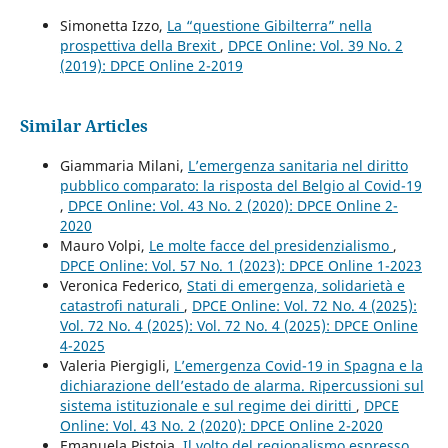
Simonetta Izzo,
La “questione Gibilterra” nella
prospettiva della Brexit
,
DPCE Online: Vol. 39 No. 2
(2019): DPCE Online 2-2019
Similar Articles
Giammaria Milani,
L’emergenza sanitaria nel diritto
pubblico comparato: la risposta del Belgio al Covid-19
,
DPCE Online: Vol. 43 No. 2 (2020): DPCE Online 2-
2020
Mauro Volpi,
Le molte facce del presidenzialismo
,
DPCE Online: Vol. 57 No. 1 (2023): DPCE Online 1-2023
Veronica Federico,
Stati di emergenza, solidarietà e
catastrofi naturali
,
DPCE Online: Vol. 72 No. 4 (2025):
Vol. 72 No. 4 (2025): Vol. 72 No. 4 (2025): DPCE Online
4-2025
Valeria Piergigli,
L’emergenza Covid-19 in Spagna e la
dichiarazione dell’estado de alarma. Ripercussioni sul
sistema istituzionale e sul regime dei diritti
,
DPCE
Online: Vol. 43 No. 2 (2020): DPCE Online 2-2020
Emanuela Pistoia,
Il volto del regionalismo espresso