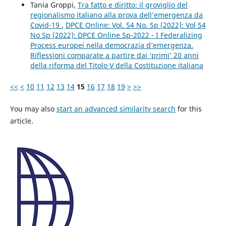
Tania Groppi,
Tra fatto e diritto: il groviglio del
regionalismo italiano alla prova dell’emergenza da
Covid-19
,
DPCE Online: Vol. 54 No. Sp (2022): Vol 54
No Sp (2022): DPCE Online Sp-2022 - I Federalizing
Process europei nella democrazia d’emergenza.
Riflessioni comparate a partire dai ‘primi’ 20 anni
della riforma del Titolo V della Costituzione italiana
<<
<
10
11
12
13
14
15
16
17
18
19
>
>>
You may also
start an advanced similarity search
for this
article.