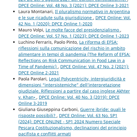
DPCE Online: Vol. 48 No. 3 (2021): DPCE Online 3-2021
Laura Montanari,
Il pluralismo normativo in Argentina
e le sue ricadute sulla giurisdizione
,
DPCE Online: Vol.
42 No. 1 (2020): DPCE Online 1-2020
Mauro Volpi,
Le molte facce del presidenzialismo
,
DPCE Online: Vol. 57 No. 1 (2023): DPCE Online 1-2023
Luchino Ferraris, Paolo Pinto,
La riforma di EFSA:
riflessioni sulla comunicazione del rischio in ambito
alimentare in tempi di pandemia (The Reform of EFSA:
Reflections on Risk Communication in Food Law in a
Time of Pandemic)
,
DPCE Online: Vol. 47 No. 2 (2021):
DPCE Online 2-2021
Paola Parolari,
Legal Polycentricity, intergiuridicità e
dimensioni “intersistemiche” dell’interpretazione
giudiziale. Riflessioni a partire dal caso inglese Akhter
v. Khan•
,
DPCE Online: Vol. 40 No. 3 (2019): DPCE
Online 3-2019
Giuliana Giuseppina Carboni,
Guerre ibride: quali le
risposte possibili?
,
DPCE Online: Vol. 63 No. SP1
(2024): DPCE ONLINE - SP1 2024 Numero Speciale
Pescara Costituzionalismo, declinazioni del principio
pacifista e conflitti armati