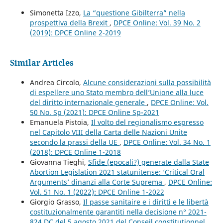
Simonetta Izzo,
La “questione Gibilterra” nella
prospettiva della Brexit
,
DPCE Online: Vol. 39 No. 2
(2019): DPCE Online 2-2019
Similar Articles
Andrea Circolo,
Alcune considerazioni sulla possibilità
di espellere uno Stato membro dell’Unione alla luce
del diritto internazionale generale
,
DPCE Online: Vol.
50 No. Sp (2021): DPCE Online Sp-2021
Emanuela Pistoia,
Il volto del regionalismo espresso
nel Capitolo VIII della Carta delle Nazioni Unite
secondo la prassi della UE
,
DPCE Online: Vol. 34 No. 1
(2018): DPCE Online 1-2018
Giovanna Tieghi,
Sfide (epocali?) generate dalla State
Abortion Legislation 2021 statunitense: ‘Critical Oral
Arguments’ dinanzi alla Corte Suprema
,
DPCE Online:
Vol. 51 No. 1 (2022): DPCE Online 1-2022
Giorgio Grasso,
Il passe sanitaire e i diritti e le libertà
costituzionalmente garantiti nella decisione n° 2021-
824 DC del 5 agosto 2021 del Conseil constitutionnel
,