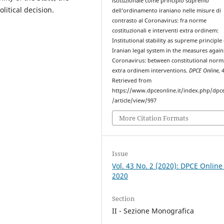
istituzionale come principio supremo
olitical decision.
dell’ordinamento iraniano nelle misure di
contrasto al Coronavirus: fra norme
costituzionali e interventi extra ordinem:
Institutional stability as supreme principle
Iranian legal system in the measures again
Coronavirus: between constitutional norm
extra ordinem interventions.
DPCE Online
,
Retrieved from
https://www.dpceonline.it/index.php/dpc
/article/view/997
More Citation Formats
Issue
Vol. 43 No. 2 (2020): DPCE Online
2020
Section
II - Sezione Monografica