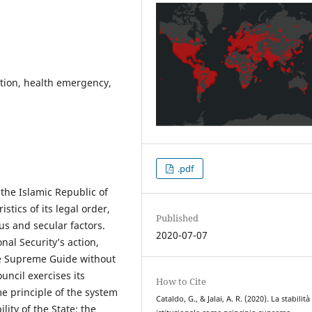
ption, health emergency,
.pdf
he Islamic Republic of
stics of its legal order,
Published
s and secular factors.
2020-07-07
al Security’s action,
he Supreme Guide without
uncil exercises its
How to Cite
e principle of the system
Cataldo, G., & Jalai, A. R. (2020). La stabilità
ility of the State; the