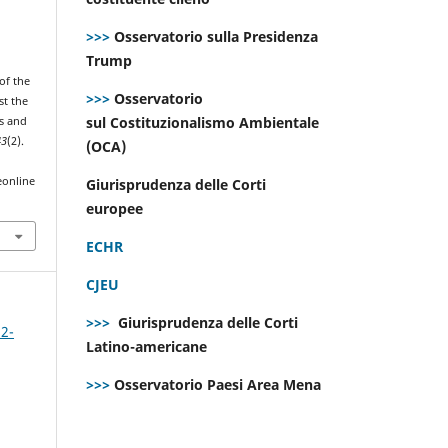
>>>
Osservatorio sulla Presidenza
Trump
 of the
>>>
Osservatorio
st the
sul Costituzionalismo Ambientale
s and
43
(2).
(OCA)
eonline
Giurisprudenza delle Corti
europee
ECHR
CJEU
>>>
Giurisprudenza delle Corti
 2-
Latino-americane
>>>
Osservatorio Paesi Area Mena