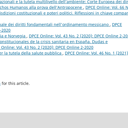
azionali e la tutela multilivello dell’ambiente: Corte Europea dei diri
echos Humanos alla prova dell’Antropocene
,
DPCE Online: Vol. 66 
dizioni costituzionali e poteri politici. Riflessioni in chiave compa
ale dei diritti fondamentali nell'ordinamento messicano
,
DPCE
3-2020
dia e Norvegia
,
DPCE Online: Vol. 43 No. 2 (2020): DPCE Online 2-2
nstitucionales de la crisis sanitaria en España. Dudas e
Online: Vol. 43 No. 2 (2020): DPCE Online 2-2020
per la tutela della salute pubblica
,
DPCE Online: Vol. 46 No. 1 (2021)
h
for this article.