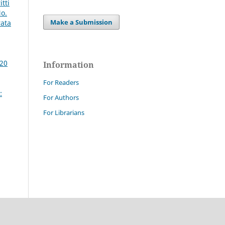
tti
No.
Make a Submission
rata
020
Information
For Readers
:
For Authors
For Librarians