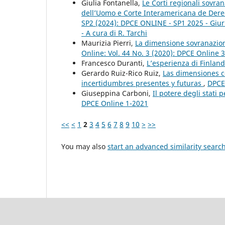
Giulia Fontanella,
Le Corti regionali sovran
dell’Uomo e Corte Interamericana de Der
SP2 (2024): DPCE ONLINE - SP1 2025 - Giuris
- A cura di R. Tarchi
Maurizia Pierri,
La dimensione sovranazion
Online: Vol. 44 No. 3 (2020): DPCE Online 
Francesco Duranti,
L’esperienza di Finlan
Gerardo Ruiz-Rico Ruiz,
Las dimensiones co
incertidumbres presentes y futuras
,
DPCE 
Giuseppina Carboni,
Il potere degli stati 
DPCE Online 1-2021
<<
<
1
2
3
4
5
6
7
8
9
10
>
>>
You may also
start an advanced similarity searc