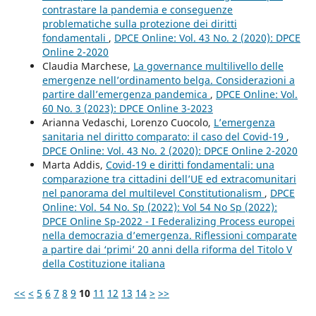
contrastare la pandemia e conseguenze
problematiche sulla protezione dei diritti
fondamentali
,
DPCE Online: Vol. 43 No. 2 (2020): DPCE
Online 2-2020
Claudia Marchese,
La governance multilivello delle
emergenze nell’ordinamento belga. Considerazioni a
partire dall’emergenza pandemica
,
DPCE Online: Vol.
60 No. 3 (2023): DPCE Online 3-2023
Arianna Vedaschi, Lorenzo Cuocolo,
L’emergenza
sanitaria nel diritto comparato: il caso del Covid-19
,
DPCE Online: Vol. 43 No. 2 (2020): DPCE Online 2-2020
Marta Addis,
Covid-19 e diritti fondamentali: una
comparazione tra cittadini dell’UE ed extracomunitari
nel panorama del multilevel Constitutionalism
,
DPCE
Online: Vol. 54 No. Sp (2022): Vol 54 No Sp (2022):
DPCE Online Sp-2022 - I Federalizing Process europei
nella democrazia d’emergenza. Riflessioni comparate
a partire dai ‘primi’ 20 anni della riforma del Titolo V
della Costituzione italiana
<<
<
5
6
7
8
9
10
11
12
13
14
>
>>