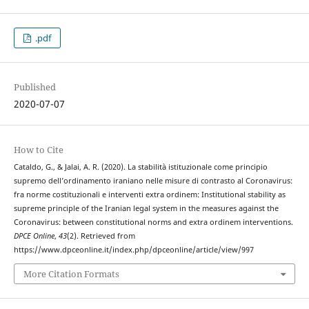
.pdf
Published
2020-07-07
How to Cite
Cataldo, G., & Jalai, A. R. (2020). La stabilità istituzionale come principio
supremo dell’ordinamento iraniano nelle misure di contrasto al Coronavirus:
fra norme costituzionali e interventi extra ordinem: Institutional stability as
supreme principle of the Iranian legal system in the measures against the
Coronavirus: between constitutional norms and extra ordinem interventions.
DPCE Online
,
43
(2). Retrieved from
https://www.dpceonline.it/index.php/dpceonline/article/view/997
More Citation Formats