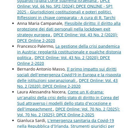
sguardo (d)alla Corte Suprema israeliana
,
DPCE
Online: Vol. 66 No. SP2 (2024): DPCE ONLINE - SP1
2025 - Giurisdizioni costituzionali e poteri politici.
Riflessioni in chiave comparata - A cura di R. Tarchi
Anna Maria Campanale,
Flessibile diritto: il diritto alla
protezione dei dati personali nella lockdown exit
strategy europea
,
DPCE Online: Vol. 43 No. 2 (2020):
DPCE Online 2-2020
Francesco Palermo,
La gestione della crisi pandemica
in Austria: regolarità costituzionale e qualche distonia
politica
,
DPCE Online: Vol. 43 No. 2 (2020): DPCE
Online 2-2020
Bernardo Antonio Masso,
Il primo impatto sui diritti
sociali dell’emergenza Covid19 in Europa e la risposta
delle istituzioni sovranazionali
,
DPCE Online: Vol. 43
No. 2 (2020): DPCE Online 2-2020
Laura Alessandra Nocera,
Come un K-drama:
un’analisi della crisi dello stato di diritto in Corea del
Sud attraverso i modelli dello stato d’eccezione e
dell’impeachment
,
DPCE Online: Vol. 70 No. 2 (2025):
Vol. 70 No. 2 (2025): DPCE Online 2-2025
Gianluca Sardi,
L’emergenza sanitaria da Covid-19
nella Repubblica d’Irlanda. Strumenti giuridici per