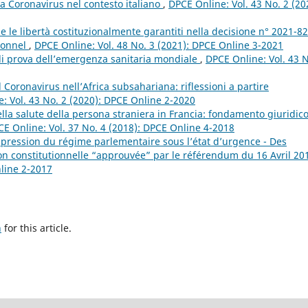
za Coronavirus nel contesto italiano
,
DPCE Online: Vol. 43 No. 2 (20
ti e le libertà costituzionalmente garantiti nella decisione n° 2021-8
tionnel
,
DPCE Online: Vol. 48 No. 3 (2021): DPCE Online 3-2021
 di prova dell’emergenza sanitaria mondiale
,
DPCE Online: Vol. 43 N
 Coronavirus nell’Africa subsahariana: riflessioni a partire
: Vol. 43 No. 2 (2020): DPCE Online 2-2020
della salute della persona straniera in Francia: fondamento giuridico
E Online: Vol. 37 No. 4 (2018): DPCE Online 4-2018
ppression du régime parlementaire sous l’état d’urgence - Des
on constitutionnelle “approuvée” par le référendum du 16 Avril 2
nline 2-2017
h
for this article.