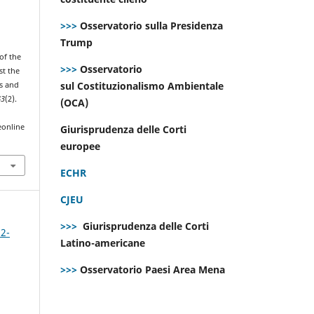
>>>
Osservatorio sulla Presidenza
Trump
 of the
>>>
Osservatorio
st the
sul Costituzionalismo Ambientale
s and
43
(2).
(OCA)
eonline
Giurisprudenza delle Corti
europee
ECHR
CJEU
>>>
Giurisprudenza delle Corti
 2-
Latino-americane
>>>
Osservatorio Paesi Area Mena