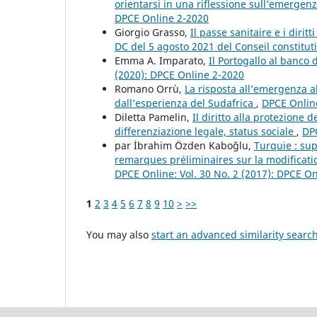
orientarsi in una riflessione sull’emergen
DPCE Online 2-2020
Giorgio Grasso,
Il passe sanitaire e i dirit
DC del 5 agosto 2021 del Conseil constitu
Emma A. Imparato,
Il Portogallo al banco
(2020): DPCE Online 2-2020
Romano Orrù,
La risposta all’emergenza al
dall’esperienza del Sudafrica
,
DPCE Online
Diletta Pamelin,
Il diritto alla protezione 
differenziazione legale, status sociale
,
DPC
par İbrahim Özden Kaboğlu,
Turquie : su
remarques préliminaires sur la modificati
DPCE Online: Vol. 30 No. 2 (2017): DPCE O
1
2
3
4
5
6
7
8
9
10
>
>>
You may also
start an advanced similarity searc