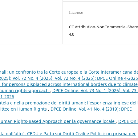
License
CC Attribution-NonCommercial-Share
4.0
nali: un confronto tra la Corte europea e la Corte interamericana d
2025): Vol. 72 No. 4 (2025): Vol. 72 No. 4 (2025): DPCE Online 4-2025
 for persons displaced across international borders due to climate
d human rights-approach
,
DPCE Online: Vol. 73 No. 1 (2026): Vol. 73
 1-2026
utela e nella promozione dei diritti umani: l’esperienza inglese del
mittee on Human Rights
,
DPCE Online: Vol. 41 No. 4 (2019): DPCE
 Human Rights-Based Approach per la governance locale
,
DPCE Onl
 dall’alto”. CEDU e Patto sui Diritti Civili e Politici: un prisma per