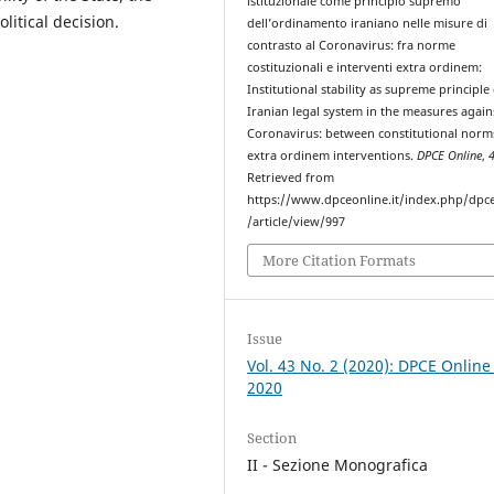
istituzionale come principio supremo
olitical decision.
dell’ordinamento iraniano nelle misure di
contrasto al Coronavirus: fra norme
costituzionali e interventi extra ordinem:
Institutional stability as supreme principle
Iranian legal system in the measures again
Coronavirus: between constitutional norm
extra ordinem interventions.
DPCE Online
,
Retrieved from
https://www.dpceonline.it/index.php/dpc
/article/view/997
More Citation Formats
Issue
Vol. 43 No. 2 (2020): DPCE Online
2020
Section
II - Sezione Monografica