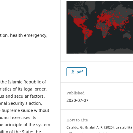
ption, health emergency,
.pdf
he Islamic Republic of
stics of its legal order,
Published
s and secular factors.
2020-07-07
al Security’s action,
he Supreme Guide without
uncil exercises its
How to Cite
e principle of the system
Cataldo, G., & Jalai, A. R. (2020). La stabilità
ility of the State; the