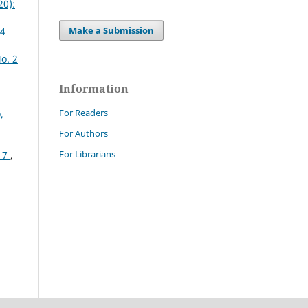
20):
Make a Submission
24
o. 2
Information
For Readers
,
For Authors
For Librarians
017
,